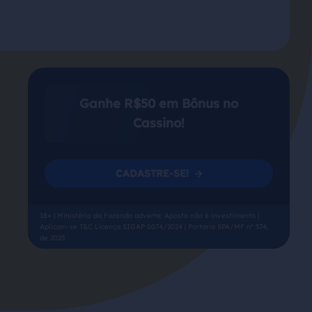
Ganhe R$50 em Bônus no
Cassino!
CADASTRE-SE!
18+ | Ministério da Fazenda adverte: Aposta não é investimento |
Aplicam-se T&C Licença SIGAP 0074/2024 | Portaria SPA/MF nº 374,
de 2025