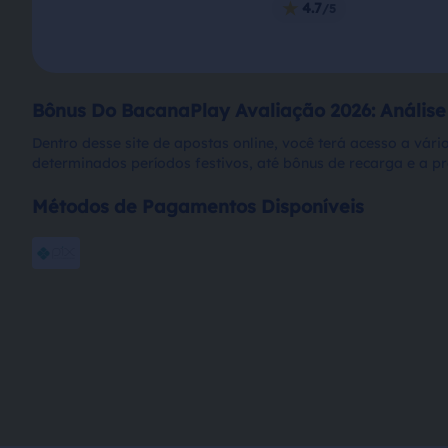
4.7
Bônus Do BacanaPlay Avaliação 2026: Análise
Dentro desse site de apostas online, você terá acesso a vár
determinados períodos festivos, até bônus de recarga e a 
Métodos de Pagamentos Disponíveis