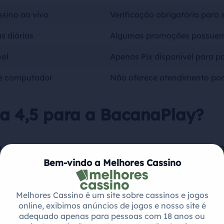
ssino ao vivo
Verificação obrigatória para
s diárias
Algumas promoções possuem 
vel
Apenas Pix disponível para 
 e computador
Não oferece atendimento por
a 4,5 para a BacanaPlay?
olho apenas para a quantidade de jogos ou para as promo
a experiência do usuário, como facilidade de uso, rapide
Bem-vindo a Melhores Cassino
e variedade do catálogo.
Melhores Cassino é um site sobre cassinos e jogos
í pesos diferentes para cada categoria e calculei uma méd
online, exibimos anúncios de jogos e nosso site é
 jogos e promoções, têm maior influência no resultado fina
adequado apenas para pessoas com 18 anos ou