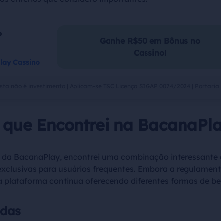
o
Ganhe R$50 em Bônus no
Cassino!
lay Cassino
osta não é investimento | Aplicam-se T&C Licença SIGAP 0074/2024 | Portaria
 que Encontrei na BacanaPl
 da BacanaPlay, encontrei uma combinação interessante d
lusivas para usuários frequentes. Embora a regulamentaç
 a plataforma continua oferecendo diferentes formas de be
ndas