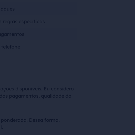
 saques
regras específicas
pagamentos
 telefone
ções disponíveis. Eu considero
z dos pagamentos, qualidade do
ia ponderada. Dessa forma,
l.