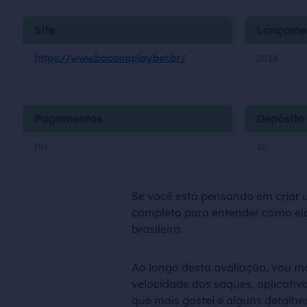
Site
Lançame
https://www.bacanaplay.bet.br/
2018
Pagamentos
Depósito
Pix
10
Se você está pensando em criar
completo para entender como ela
brasileiro.
Ao longo desta avaliação, vou mo
velocidade dos saques, aplicativ
que mais gostei e alguns detalh