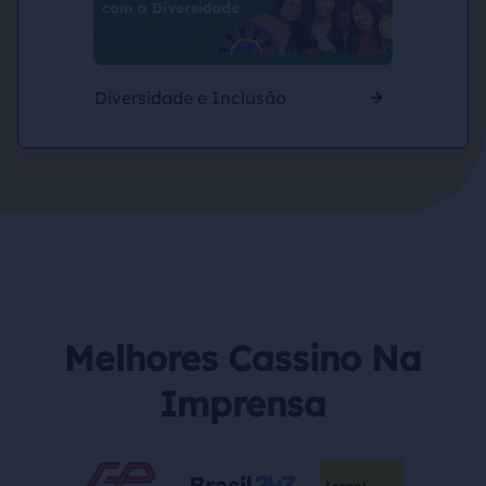
Diversidade e Inclusão
Melhores Cassino Na
Imprensa