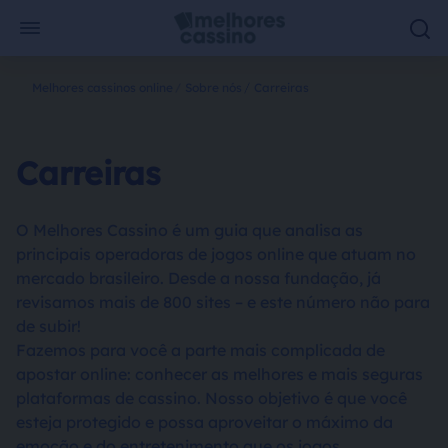
Melhores cassinos online
Sobre nós
Carreiras
Carreiras
O Melhores Cassino é um guia que analisa as
principais operadoras de jogos online que atuam no
mercado brasileiro. Desde a nossa fundação, já
revisamos mais de 800 sites – e este número não para
de subir!
Fazemos para você a parte mais complicada de
apostar online: conhecer as melhores e mais seguras
plataformas de cassino. Nosso objetivo é que você
esteja protegido e possa aproveitar o máximo da
emoção e do entretenimento que os jogos