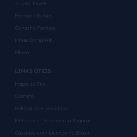
Jokers Jewels
Mermaid Riches
Ganesha Fortune
Mines Dare2Win
Plinko
LINKS ÚTEIS
Mapa do Site
Contato
Política de Privacidade
Métodos de Pagamento Seguros
Cassinos com Licença no Brasil