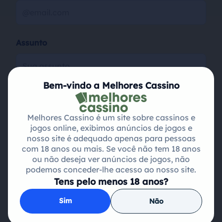
Assunto
Bem-vindo a Melhores Cassino
Sua mensagem
Melhores Cassino é um site sobre cassinos e
jogos online, exibimos anúncios de jogos e
nosso site é adequado apenas para pessoas
com 18 anos ou mais. Se você não tem 18 anos
ou não deseja ver anúncios de jogos, não
podemos conceder-lhe acesso ao nosso site.
Tens pelo menos 18 anos?
Sim
Não