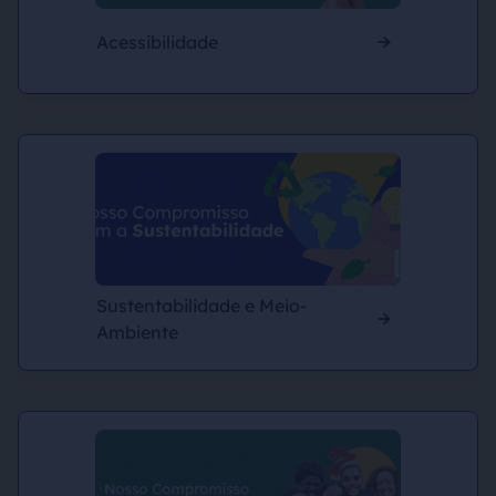
Acessibilidade
Sustentabilidade e Meio-
Ambiente