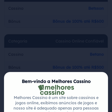
Cassino
Betsson
Bônus
Bônus de 100% até R$600
Categoria
Cassino Online Confiável
Cassino
Betano
Bônus
Bônus de 100% até R$500
Bem-vindo a Melhores Cassino
Categoria
Cassino online Ao Vivo
Melhores Cassino é um site sobre cassinos e
Cassino
LeoVegas
jogos online, exibimos anúncios de jogos e
nosso site é adequado apenas para pessoas