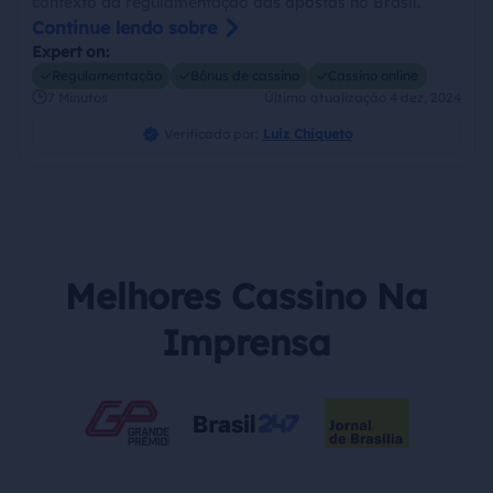
contexto da regulamentação das apostas no Brasil.
Continue lendo sobre
Expert on:
Regulamentação
Bônus de cassino
Cassino online
7 Minutos
Última atualização 4 dez, 2024
Verificado por:
Luiz Chiqueto
Melhores Cassino Na
Imprensa