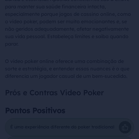
para manter sua saúde financeira intacta,
especialmente porque jogos de cassino online, como
o video poker, podem ser muito emocionantes e, se
não geridos adequadamente, afetar negativamente
sua vida pessoal. Estabeleça limites e saiba quando
parar.
O video poker online oferece uma combinação de
sorte e estratégia, e entender essas nuances é o que
diferencia um jogador casual de um bem-sucedido.
Prós e Contras Video Poker
Pontos Positivos
É uma experiência diferente do poker tradicional