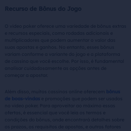
Recurso de Bônus do Jogo
O video poker oferece uma variedade de bônus extras
e recursos especiais, como rodadas adicionais e
multiplicadores que podem aumentar o valor das
suas apostas e ganhos. No entanto, esses bônus
variam conforme a variante do jogo e a plataforma
de cassino que você escolhe. Por isso, é fundamental
analisar cuidadosamente as opções antes de
começar a apostar.
Além disso, muitos cassinos online oferecem
bônus
de boas-vindas
e promoções que podem ser usados
no video poker. Para aproveitar ao máximo essas
ofertas, é essencial que você leia os termos e
condições do bônus, onde encontrará detalhes sobre
os prazos, os requisitos de apostas, e outros fatores