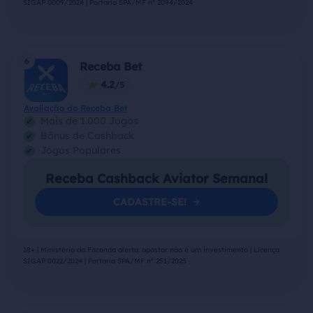
SIGAP 0009/2024 | Portaria SPA/MF nº 2094/2024
6
Receba Bet
4.2
Avaliação do Receba Bet
Mais de 1.000 Jogos
Bônus de Cashback
Jogos Populares
Receba Cashback Aviator Semanal
CADASTRE-SE!
18+ | Ministério da Fazenda alerta: apostar não é um investimento | Licença
SIGAP 0022/2024 | Portaria SPA/MF nº 251/2025