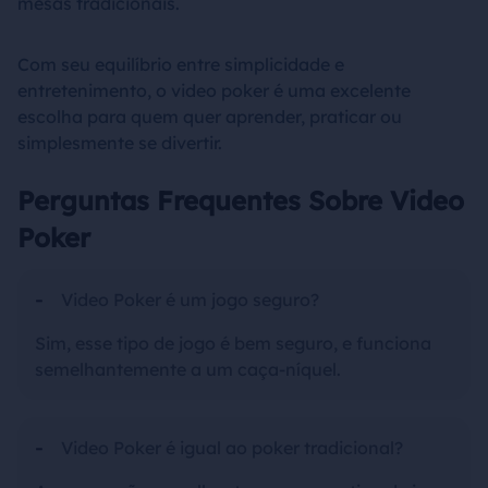
mesas tradicionais.
Com seu equilíbrio entre simplicidade e
entretenimento, o video poker é uma excelente
escolha para quem quer aprender, praticar ou
simplesmente se divertir.
Perguntas Frequentes Sobre Video
Poker
Video Poker é um jogo seguro?
Sim, esse tipo de jogo é bem seguro, e funciona
semelhantemente a um caça-níquel.
Video Poker é igual ao poker tradicional?