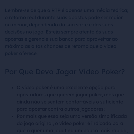
Lembre-se de que o RTP é apenas uma média teórica;
o retorno real durante suas apostas pode ser maior
ou menor, dependendo da sua sorte e das suas
decisões no jogo. Esteja sempre atento às suas
apostas e gerencie sua banca para aproveitar ao
máximo as altas chances de retorno que o video
poker oferece.
Por Que Devo Jogar Video Poker?
O vídeo poker é uma excelente opção para
apostadores que querem jogar poker, mas que
ainda não se sentem confortáveis o suficiente
para apostar contra outros jogadores;
Por mais que essa seja uma versão simplificada
do jogo original, o video poker é indicado para
quem quer uma jogatina um pouco mais rápida,