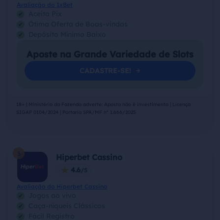
Avaliação do 1xBet
Aceita Pix
Ótima Oferta de Boas-vindas
Depósito Mínimo Baixo
Aposte na Grande Variedade de Slots
CADASTRE-SE!
18+ | Ministério da Fazenda adverte: Aposta não é investimento | Licença
SIGAP 0104/2024 | Portaria SPA/MF nº 1.666/2025
3
Hiperbet Cassino
4.6
Avaliação do Hiperbet Cassino
Jogos ao vivo
Caça-níqueis Clássicos
Fácil Registro