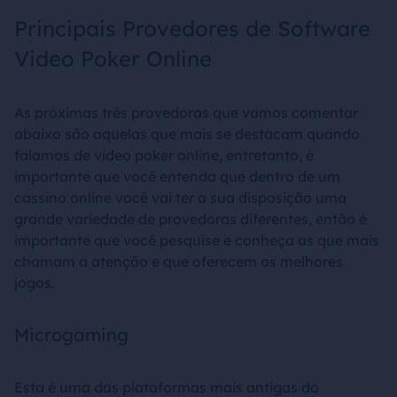
Principais Provedores de Software
Video Poker Online
As próximas três provedoras que vamos comentar
abaixo são aquelas que mais se destacam quando
falamos de video poker online, entretanto, é
importante que você entenda que dentro de um
cassino online você vai ter a sua disposição uma
grande variedade de provedoras diferentes, então é
importante que você pesquise e conheça as que mais
chamam a atenção e que oferecem os melhores
jogos.
Microgaming
Esta é uma das plataformas mais antigas do