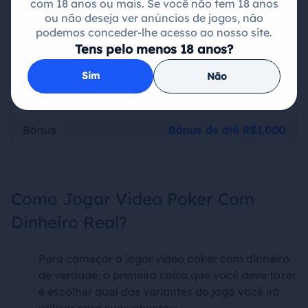
Bônus
Ganhe até R$5.000 + 50 RG
com 18 anos ou mais. Se você não tem 18 anos
ou não deseja ver anúncios de jogos, não
podemos conceder-lhe acesso ao nosso site.
Tens pelo menos 18 anos?
Categoria
Cassino com Apostas Esportivas
Sim
Não
Cassino
Sportsbet.io
Bônus
Bônus de até R$1.000
Como Jogar Video Poker Com
Dinheiro Real?
Para começar a jogar vídeo poker com dinheiro
de verdade, a primeira coisa que você deve fazer
é escolher qual das variantes do jogo você irá
utilizar para suas apostas;