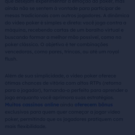
que desejam experimentar a emoção do poker, mas
ainda não se sentem à vontade para participar de
mesas tradicionais com outros jogadores. A dinâmica
do video poker é simples e direta: você joga contra a
máquina, recebendo cartas de um baralho virtual e
buscando formar a melhor mão possível, como no
poker clássico. O objetivo é ter combinações
vencedoras, como pares, trincas, ou até um royal
flush.
Além de sua simplicidade, o video poker oferece
ótimas chances de vitória com altos RTPs (retorno
para o jogador), tornando-o perfeito para aprender o
jogo enquanto você aprimora suas estratégias.
Muitos cassinos online
ainda
oferecem bônus
exclusivos para quem quer começar a jogar video
poker, permitindo que os jogadores pratiquem com
mais flexibilidade.