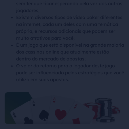
sem ter que ficar esperando pela vez dos outros
jogadores;
Existem diversos tipos de vídeo poker diferentes
na internet, cada um deles com uma temática
própria, e recursos adicionais que podem ser
muito atrativos para você;
É um jogo que está disponível na grande maioria
dos cassinos online que atualmente estão
dentro do mercado de apostas;
O valor do retorno para o jogador deste jogo
pode ser influenciado pelas estratégias que você
utiliza em suas apostas.