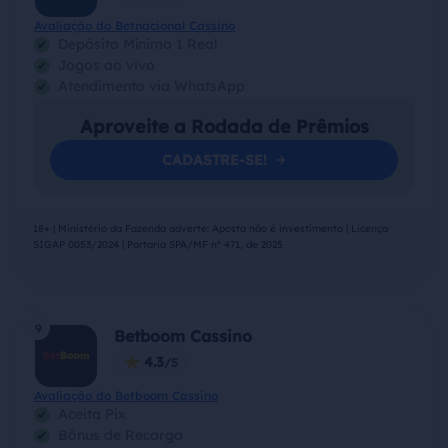
Avaliação do Betnacional Cassino
Depósito Mínimo 1 Real
Jogos ao vivo
Atendimento via WhatsApp
Aproveite a Rodada de Prêmios
CADASTRE-SE!
18+ | Ministério da Fazenda adverte: Aposta não é investimento | Licença
SIGAP 0053/2024 | Portaria SPA/MF nº 471, de 2025
9
Betboom Cassino
4.3
Avaliação do Betboom Cassino
Aceita Pix
Bônus de Recarga