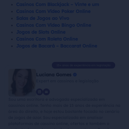
Casinos Com Blackjack – Vinte e um
Casinos Com Vídeo Poker Online
Salas de Jogos ao Vivo
Casinos Com Vídeo Bingo Online
Jogos de Slots Online
Casinos Com Roleta Online
Jogos de Bacará – Baccarat Online
15+ anos de experiência em legislação
Luciana Gomes
Expert em cassinos e legislação
Sou uma escritora e advogada especializada em
cassinos online. Tenho mais de 15 anos de experiência na
área do direito, e hoje estou bastante focada no cenário
de jogos de azar. Sou especializada em analisar
plataformas de cassino online, ofertas e também o