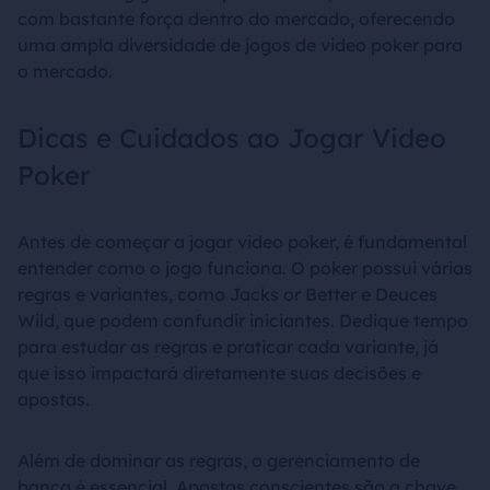
com bastante força dentro do mercado, oferecendo
uma ampla diversidade de jogos de video poker para
o mercado.
Dicas e Cuidados ao Jogar Video
Poker
Antes de começar a jogar video poker, é fundamental
entender como o jogo funciona. O poker possui várias
regras e variantes, como Jacks or Better e Deuces
Wild, que podem confundir iniciantes. Dedique tempo
para estudar as regras e praticar cada variante, já
que isso impactará diretamente suas decisões e
apostas.
Além de dominar as regras, o gerenciamento de
banca é essencial. Apostas conscientes são a chave