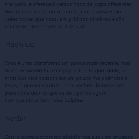
mercado, e oferece diversos tipos de jogos diferentes,
dentre eles, você conta com algumas versões do
vídeo poker, que possuem gráficos atrativos e são
muito simples de serem utilizadas.
Play’n GO
Essa é uma plataforma um pouco mais recente, mas
ainda assim ela fornece jogos de alta qualidade, por
mais que eles possam ser um pouco mais simples e
leves, o que na verdade pode ser bem interessante
para apostadores que estão apenas agora
começando a fazer seus palpites.
NetEnt
Esta é outra gigantesca plataforma que vem atuando