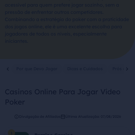
acessível para quem prefere jogar sozinho, sem a
pressão de enfrentar outros competidores.
Combinando a estratégia do poker com a praticidade
dos jogos online, ele é uma excelente escolha para
jogadores de todos os níveis, especialmente
iniciantes.
ogo
Por que Devo Jogar
Dicas e Cuidados
Prós e Con
Casinos Online Para Jogar Vídeo
Poker
Divulgação de Afiliados
Última Atualização: 07/08/2026
1