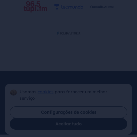
Usamos
cookies
para fornecer um melhor
serviço
Configurações de cookies
Cassinos com a Licença Brasileira
Aceitar tudo