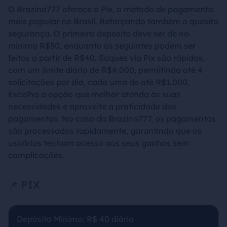
O Brazino777 oferece o Pix, o método de pagamento
mais popular no Brasil. Reforçando também o quesito
segurança. O primeiro depósito deve ser de no
mínimo R$50, enquanto os seguintes podem ser
feitos a partir de R$40. Saques via Pix são rápidos,
com um limite diário de R$4.000, permitindo até 4
solicitações por dia, cada uma de até R$1.000.
Escolha a opção que melhor atenda às suas
necessidades e aproveite a praticidade dos
pagamentos. No caso da Brazino777, os pagamentos
são processados rapidamente, garantindo que os
usuários tenham acesso aos seus ganhos sem
complicações.
📌 PIX
Depósito Mínimo: R$ 40 diário