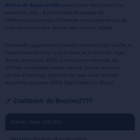
Bônus de Boas-vindas
pode sofrer restrições nos
proximos dias . A prioridade da equipe do
MelhoresCassino do é oferecer uma experiência de
jogo responsável e dentro das normas legais.
Enquanto aguardamos novas atualizações no site, é
importante lembrar que a nova lei já está em vigor
desde janeiro de 2026. Continuarei trazendo as
últimas novidades sobre ofertas, bônus de boas-
vindas e torneios, garantindo que você sempre
encontre cassinos 100% legalizados no Brasil.
📌 Cashback do Brazino777?
Prêmio Total: Até 12%
Depósito Mínimo: Não se aplica