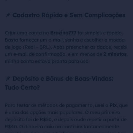
📌 Cadastro Rápido e Sem Complicações
Criar uma conta no
Brazino777
foi simples e rápido.
Basta fornecer um e-mail, senha e escolher a moeda
de jogo (Real – BRL). Após preencher os dados, recebi
um e-mail de confirmação, e em menos de
2 minutos
,
minha conta estava pronta para uso.
📌 Depósito e Bônus de Boas-Vindas:
Tudo Certo?
Para testar os métodos de pagamento, usei o
Pix
, que
é uma das opções mais populares. O meu primeiro
depósito foi de R$50, e depois oude repetir a partir de
R$40. O dinheiro caiu na conta instantaneamente