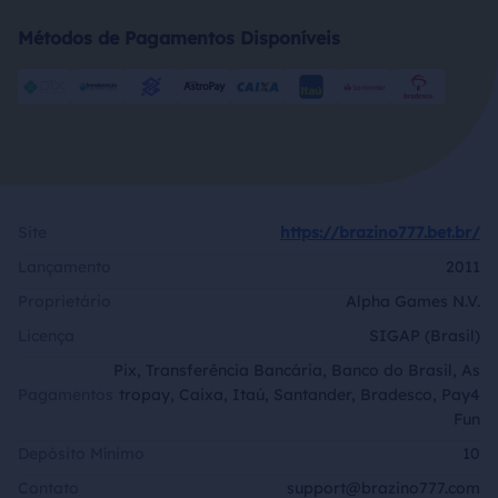
Métodos de Pagamentos Disponíveis
Site
https://brazino777.bet.br/
Lançamento
2011
Proprietário
Alpha Games N.V.
Licença
SIGAP (Brasil)
Pix, Transferência Bancária, Banco do Brasil, As
Pagamentos
tropay, Caixa, Itaú, Santander, Bradesco, Pay4
Fun
Depósito Mínimo
10
Contato
support@brazino777.com