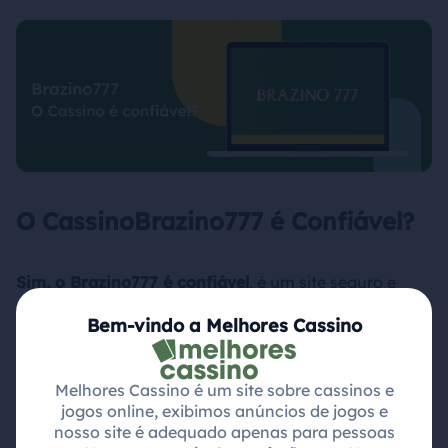
O Cassino
Brazino777 é Confiável
?
Sim, o Brazino777 é confiável
, é um site seguro e
possui uma licença SIGAP 0023/2024, a fim de
Bem-vindo a Melhores Cassino
oferecer condições de apostas justas e seguras.
Desde a sua entrada no mercado brasileiro, em 2018,
Melhores Cassino é um site sobre cassinos e
o cassino faz sucesso. Com mais de 65 mil seguidores
jogos online, exibimos anúncios de jogos e
nosso site é adequado apenas para pessoas
nas redes sociais, o cassino recebe 50.000 jogadores