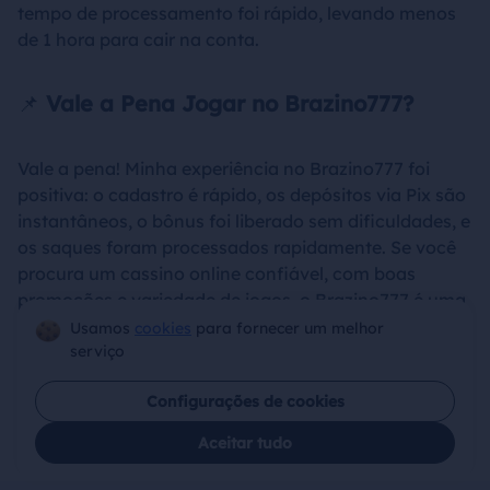
tempo de processamento foi rápido, levando menos
de 1 hora para cair na conta.
📌
Vale a Pena Jogar no Brazino777?
Vale a pena! Minha experiência no Brazino777 foi
positiva: o cadastro é rápido, os depósitos via Pix são
instantâneos, o bônus foi liberado sem dificuldades, e
os saques foram processados rapidamente. Se você
procura um cassino online confiável, com boas
promoções e variedade de jogos, o Brazino777 é uma
ótima opção!
Usamos
cookies
para fornecer um melhor
serviço
Suporte ao Cliente: Meus
Configurações de cookies
Problemas foram Resolvidos?
Aceitar tudo