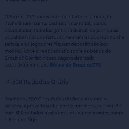
O Brazino777 bonus entrega ofertas e promoções
muito interessante: cashback semanal, bônus
acumulador, rodadas grátis, incluindo caça-níqueis
populares. Essas ofertas fomentam as apostas no site
sem que os jogadores fiquem depositando aos
montes. Você que saber tudo sobre os bônus do
Brazino? Confira nossa página dedicada
exclusivamente aos
Bônus do Brazzino777
.
📌 300 Rodadas Grátis
Ganhar os 300 Giros Grátis do Brazino é muito
simples! Aproveite a chance de turbinar sua diversão
com 300 rodadas grátis em slots emocionantes como
o Fortune Tiger!