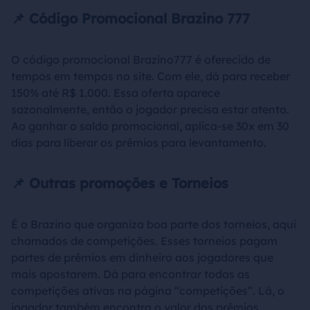
📌 Código Promocional
Brazino 777
O código promocional Brazino777 é oferecido de
tempos em tempos no site. Com ele, dá para receber
150% até R$ 1.000. Essa oferta aparece
sazonalmente, então o jogador precisa estar atento.
Ao ganhar o saldo promocional, aplica-se 30x em 30
dias para liberar os prêmios para levantamento.
📌 Outras promoções e Torneios
É o Brazino que organiza boa parte dos torneios, aqui
chamados de competições. Esses torneios pagam
partes de prêmios em dinheiro aos jogadores que
mais apostarem. Dá para encontrar todas as
competições ativas na página “competições”. Lá, o
jogador também encontra o valor dos prêmios.