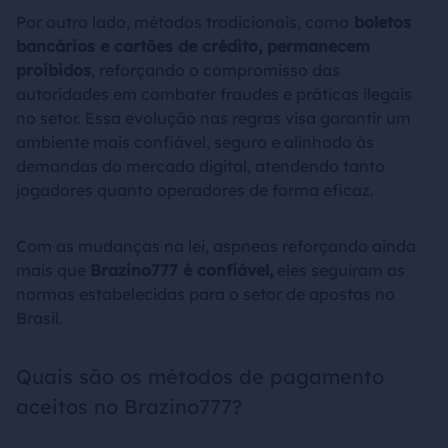
Por outro lado, métodos tradicionais, como
boletos
bancários e cartões de crédito, permanecem
proibidos
, reforçando o compromisso das
autoridades em combater fraudes e práticas ilegais
no setor. Essa evolução nas regras visa garantir um
ambiente mais confiável, seguro e alinhado às
demandas do mercado digital, atendendo tanto
jogadores quanto operadores de forma eficaz.
Com as mudanças na lei, aspneas reforçando ainda
mais que
Brazino777 é confiável,
eles seguiram as
normas estabelecidas para o setor de apostas no
Brasil.
Quais são os métodos de pagamento
aceitos no Brazino777?