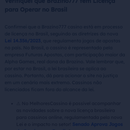
Verifiquei que
Brazino777
tem Licença
para Operar no Brasil
Confirmei que a Brazino777 casino está em processo
de licença no Brasil, seguindo as diretrizes da nova
Lei 14.356/2023
, que regulamenta jogos de apostas
no país. No Brasil, o cassino é representado pela
empresa Futuras Apostas, com participação maior da
Alpha Games, real dona da Brazino. Vale lembrar que,
por estar no Brasil, a lei brasileira se aplica ao
cassino. Portanto, dá para acionar o site na justiça
em um cenário mais extremo. Cassinos não
licenciados ficam fora do alcance da lei.
⚠️ No MelhoresCassino é possível acompanhar
as novidades sobre a nova licença brasileira
para cassinos online, regulamentada pela nova
Lei e o impacto no setor!
Senado Aprova Jogos