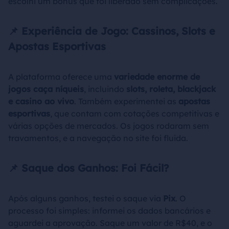
escolhi um bônus que foi liberado sem complicações.
📌 Experiência de Jogo: Cassinos, Slots e
Apostas Esportivas
A plataforma oferece uma
variedade enorme de
jogos caça níqueis
, incluindo
slots, roleta, blackjack
e casino ao vivo
. Também experimentei as
apostas
esportivas
, que contam com cotações competitivas e
várias opções de mercados. Os jogos rodaram sem
travamentos, e a navegação no site foi fluida.
📌 Saque dos Ganhos: Foi Fácil?
Após alguns ganhos, testei o saque via
Pix
. O
processo foi simples: informei os dados bancários e
aguardei a aprovação. Saque um valor de R$40, e o