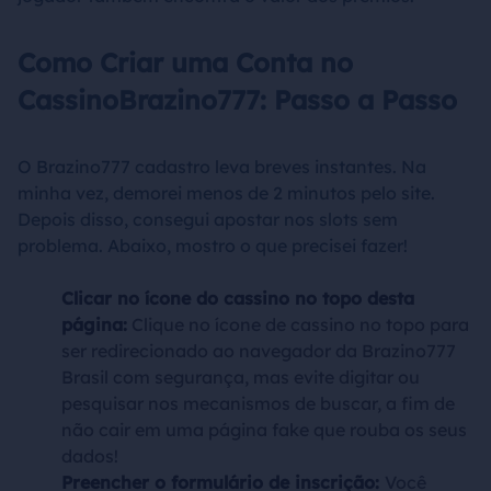
Como Criar uma Conta no
Cassino
Brazino777
: Passo a Passo
O Brazino777 cadastro leva breves instantes. Na
minha vez, demorei menos de 2 minutos pelo site.
Depois disso, consegui apostar nos slots sem
problema. Abaixo, mostro o que precisei fazer!
Clicar no ícone do cassino no topo desta
página:
Clique no ícone de cassino no topo para
ser redirecionado ao navegador da Brazino777
Brasil com segurança, mas evite digitar ou
pesquisar nos mecanismos de buscar, a fim de
não cair em uma página fake que rouba os seus
dados!
Preencher o formulário de inscrição:
Você