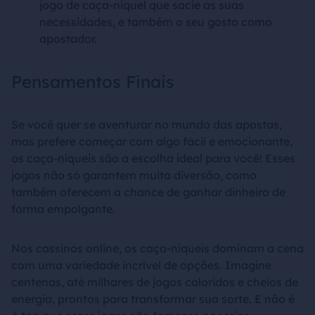
jogo de caça-níquel que sacie as suas
necessidades, e também o seu gosto como
apostador.
Pensamentos Finais
Se você quer se aventurar no mundo das apostas,
mas prefere começar com algo fácil e emocionante,
os caça-níqueis são a escolha ideal para você! Esses
jogos não só garantem muita diversão, como
também oferecem a chance de ganhar dinheiro de
forma empolgante.
Nos cassinos online, os caça-níqueis dominam a cena
com uma variedade incrível de opções. Imagine
centenas, até milhares de jogos coloridos e cheios de
energia, prontos para transformar sua sorte. E não é