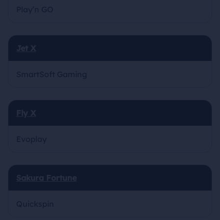
Play’n GO
Jet X
SmartSoft Gaming
Fly X
Evoplay
Sakura Fortune
Quickspin