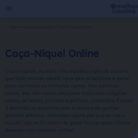
Melhores cassinos online
Caça-Níquel Online
Caça-Níquel Online
Caça-níqueis, ou slots, são aqueles jogos de cassino
que todo mundo adora: você gira as bobinas e torce
para combinar os símbolos certos. Nos cassinos
online, eles são como pequenas máquinas mágicas
cheias de temas incríveis e gráficos animados. É onde
a diversão se encontra com a chance de ganhar
grandes prêmios. Descubra agora por que os caça-
níqueis são os favoritos de quem busca adrenalina e
diversão nos cassinos online!