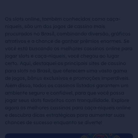
Os slots online, também conhecidos como caça-
níqueis, são um dos jogos de cassino mais
procurados no Brasil, combinando diversão, gráficos
atrativos e a chance de ganhar prêmios enormes. Se
você está buscando os melhores cassinos online para
jogar slots e caça-níqueis, você chegou ao lugar
certo. Aqui, destaquei os principais sites de cassino
para slots no Brasil, que oferecem uma vasta gama
de jogos, bônus exclusivos e promoções imperdíveis.
Além disso, todos os cassinos listados garantem um
ambiente seguro e confiável, para que você possa
jogar seus slots favoritos com tranquilidade. Explore
agora os melhores cassinos para caça-níqueis online
e descubra dicas estratégicas para aumentar suas
chances de sucesso enquanto se diverte!