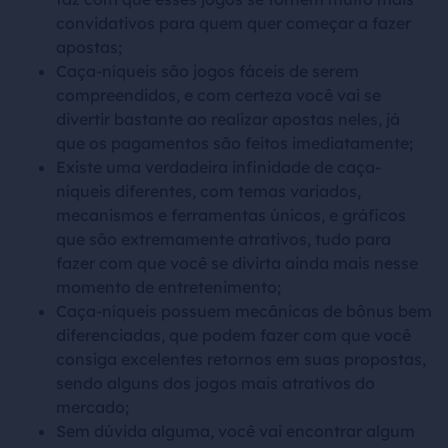
convidativos para quem quer começar a fazer
apostas;
Caça-níqueis são jogos fáceis de serem
compreendidos, e com certeza você vai se
divertir bastante ao realizar apostas neles, já
que os pagamentos são feitos imediatamente;
Existe uma verdadeira infinidade de caça-
níqueis diferentes, com temas variados,
mecanismos e ferramentas únicos, e gráficos
que são extremamente atrativos, tudo para
fazer com que você se divirta ainda mais nesse
momento de entretenimento;
Caça-níqueis possuem mecânicas de bônus bem
diferenciadas, que podem fazer com que você
consiga excelentes retornos em suas propostas,
sendo alguns dos jogos mais atrativos do
mercado;
Sem dúvida alguma, você vai encontrar algum