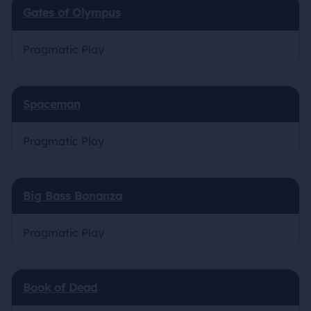
Gates of Olympus
Pragmatic Play
Spaceman
Pragmatic Play
Big Bass Bonanza
Pragmatic Play
Book of Dead