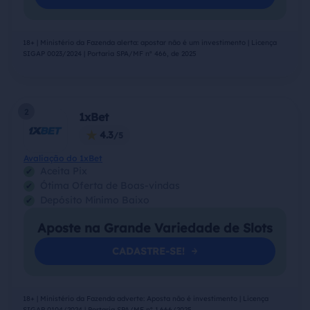
18+ | Ministério da Fazenda alerta: apostar não é um investimento | Licença
SIGAP 0023/2024 | Portaria SPA/MF nº 466, de 2025
2
1xBet
4.3
Avaliação do 1xBet
Aceita Pix
Ótima Oferta de Boas-vindas
Depósito Mínimo Baixo
Aposte na Grande Variedade de Slots
CADASTRE-SE!
18+ | Ministério da Fazenda adverte: Aposta não é investimento | Licença
SIGAP 0104/2024 | Portaria SPA/MF nº 1.666/2025