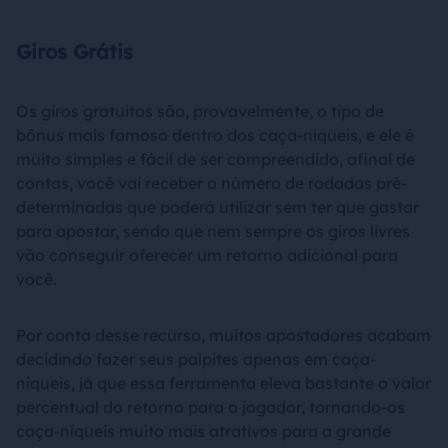
Giros Grátis
Os giros gratuitos são, provavelmente, o tipo de
bônus mais famoso dentro dos caça-níqueis, e ele é
muito simples e fácil de ser compreendido, afinal de
contas, você vai receber o número de rodadas pré-
determinadas que poderá utilizar sem ter que gastar
para apostar, sendo que nem sempre os giros livres
vão conseguir oferecer um retorno adicional para
você.
Por conta desse recurso, muitos apostadores acabam
decidindo fazer seus palpites apenas em caça-
níqueis, já que essa ferramenta eleva bastante o valor
percentual do retorno para o jogador, tornando-os
caça-níqueis muito mais atrativos para a grande