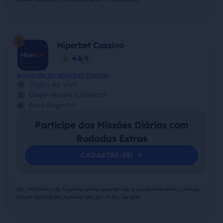
3
Hiperbet Cassino
4.6
Avaliação do Hiperbet Cassino
Jogos ao vivo
Caça-níqueis Clássicos
Fácil Registro
Participe das Missões Diárias com
Rodadas Extras
CADASTRE-SE!
18+ | Ministério da Fazenda alerta: apostar não é um investimento | Licença
SIGAP 0016/2024 | Portaria SPA/MF nº 321, de 2025