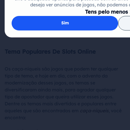
níqueis mais modernos podem ser difíceis de
deseja ver anúncios de jogos, não podemos c
serem memorizados;
Tens pelo menos 
Os caça-níqueis podem acabar se tornando
Sim
repetitivos, principalmente os que são mais
simples.
Tema Populares De Slots Online
Os caça-níqueis são jogos que podem ter qualquer
tipo de tema, e hoje em dia, com o advento da
modernização desses jogos, os temas se
diversificaram ainda mais, para agradar qualquer
tipo de apostador que queira utilizar esses jogos.
Dentre os temas mais divertidos e populares entre
aqueles que são encontrados em
caça-níqueis
, você
encontra: