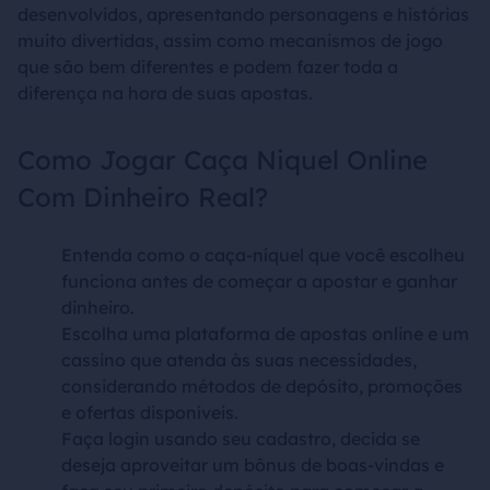
desenvolvidos, apresentando personagens e histórias
muito divertidas, assim como mecanismos de jogo
que são bem diferentes e podem fazer toda a
diferença na hora de suas apostas.
Como Jogar Caça Niquel Online
Com Dinheiro Real?
Entenda como o caça-níquel que você escolheu
funciona antes de começar a apostar e ganhar
dinheiro.
Escolha uma plataforma de apostas online e um
cassino que atenda às suas necessidades,
considerando métodos de depósito, promoções
e ofertas disponíveis.
Faça login usando seu cadastro, decida se
deseja aproveitar um bônus de boas-vindas e