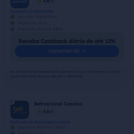
4.8
Avaliação do Galera.bet
Apostas Esportivas
Jogos ao vivo
Depósito Mínimo R$10
Receba Cashback diário de até 12%
CADASTRE-SE!
18+ | Ministério da Fazenda alerta: apostar não é um investimento | Licença
SIGAP 0009/2024 | Portaria SPA/MF nº 2094/2024
7
Betnacional Cassino
4.8
Avaliação do Betnacional Cassino
Depósito Mínimo 1 Real
Jogos ao vivo