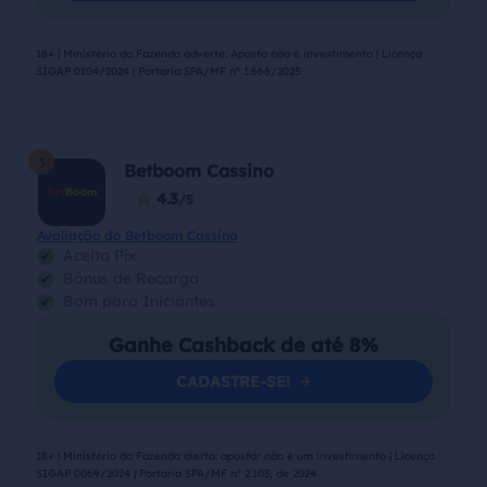
18+ | Ministério da Fazenda adverte: Aposta não é investimento | Licença
SIGAP 0104/2024 | Portaria SPA/MF nº 1.666/2025
3
Betboom Cassino
4.3
Avaliação do Betboom Cassino
Aceita Pix
Bônus de Recarga
Bom para Iniciantes
Ganhe Cashback de até 8%
CADASTRE-SE!
18+ | Ministério da Fazenda alerta: apostar não é um investimento | Licença
SIGAP 0069/2024 | Portaria SPA/MF nº 2.103, de 2024