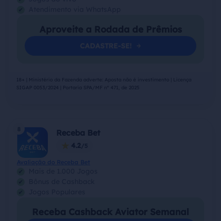
Atendimento via WhatsApp
Aproveite a Rodada de Prêmios
CADASTRE-SE!
18+ | Ministério da Fazenda adverte: Aposta não é investimento | Licença
SIGAP 0053/2024 | Portaria SPA/MF nº 471, de 2025
8
Receba Bet
4.2
Avaliação do Receba Bet
Mais de 1.000 Jogos
Bônus de Cashback
Jogos Populares
Receba Cashback Aviator Semanal