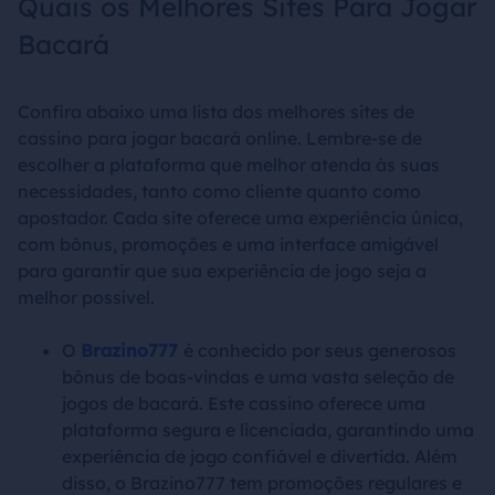
Quais os Melhores Sites Para Jogar
Bacará
Confira abaixo uma lista dos melhores sites de
cassino para jogar bacará online. Lembre-se de
escolher a plataforma que melhor atenda às suas
necessidades, tanto como cliente quanto como
apostador. Cada site oferece uma experiência única,
com bônus, promoções e uma interface amigável
para garantir que sua experiência de jogo seja a
melhor possível.
O
Brazino777
é conhecido por seus generosos
bônus de boas-vindas e uma vasta seleção de
jogos de bacará. Este cassino oferece uma
plataforma segura e licenciada, garantindo uma
experiência de jogo confiável e divertida. Além
disso, o Brazino777 tem promoções regulares e