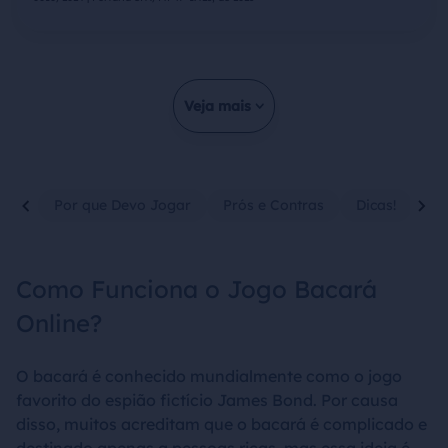
Veja mais
ogo
Por que Devo Jogar
Prós e Contras
Dicas!
Pe
Como Funciona o Jogo Bacará
Online?
O bacará é conhecido mundialmente como o jogo
favorito do espião fictício James Bond. Por causa
disso, muitos acreditam que o bacará é complicado e