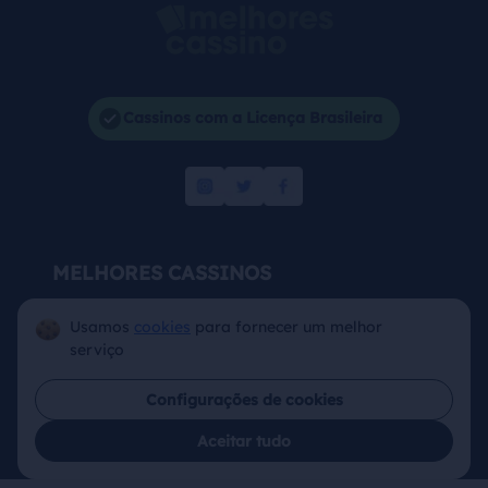
Cassinos com a Licença Brasileira
MELHORES CASSINOS
Brazino777
Usamos
cookies
para fornecer um melhor
serviço
SuperBet
Configurações de cookies
LuvaBet
Aceitar tudo
Stake