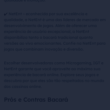
✔️
NetEnt – econhecida por sua excelência e
qualidade, a NetEnt é uma das líderes de mercado em
desenvolvimento de jogos. Além de oferecer uma
experiência de usuário excepcional, a NetEnt
disponibiliza tanto o bacará tradicional quanto
versões ao vivo emocionantes. Confie na NetEnt para
jogos que combinam inovação e diversão.
Escolher desenvolvedoras como Microgaming, IGT e
NetEnt garante que você aproveite ao máximo sua
experiência de bacará online. Explore seus jogos e
descubra por que eles são tão respeitados no mundo
dos cassinos online.
Prós e Contras Bacará