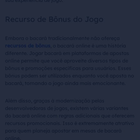
sua experiência de jogo.
Recurso de Bônus do Jogo
Embora o bacará tradicionalmente não ofereça
recursos de bônus
, o bacará online é uma história
diferente. Jogar bacará em plataformas de apostas
online permite que você aproveite diversos tipos de
bônus e promoções específicas para usuários. Esses
bônus podem ser utilizados enquanto você aposta no
bacará, tornando o jogo ainda mais emocionante.
Além disso, graças à modernização pelas
desenvolvedoras de jogos, existem várias variantes
do bacará online com regras adicionais que oferecem
recursos promocionais. Isso é extremamente atrativo
para quem planeja apostar em mesas de bacará
online.