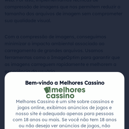
compressão de imagens que nos permitem reduzir o
tamanho dos arquivos de imagem sem comprometer
sua qualidade visual.
Com a compressão de imagens, conseguimos
minimizar o impacto ambiental associado ao
carregamento de grandes arquivos. Usamos
ferramentas como o ImageOptim para garantir que
as imagens carreguem rapidamente e melhorem a
experiência do usuário.
Bem-vindo a Melhores Cassino
Isso é especialmente importante para dispositivos
móveis, em que a eficiência energética é crucial. Por
meio de tais práticas, garantimos que nosso site seja
Melhores Cassino é um site sobre cassinos e
jogos online, exibimos anúncios de jogos e
“user friendly” e também “eco friendly”.
nosso site é adequado apenas para pessoas
com 18 anos ou mais. Se você não tem 18 anos
Cache do Navegador
ou não deseja ver anúncios de jogos, não