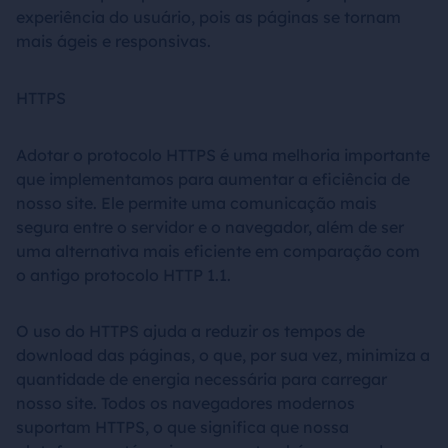
experiência do usuário, pois as páginas se tornam
mais ágeis e responsivas.
HTTPS
Adotar o protocolo HTTPS é uma melhoria importante
que implementamos para aumentar a eficiência de
nosso site. Ele permite uma comunicação mais
segura entre o servidor e o navegador, além de ser
uma alternativa mais eficiente em comparação com
o antigo protocolo HTTP 1.1.
O uso do HTTPS ajuda a reduzir os tempos de
download das páginas, o que, por sua vez, minimiza a
quantidade de energia necessária para carregar
nosso site. Todos os navegadores modernos
suportam HTTPS, o que significa que nossa