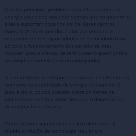
Um dos principais problemas é o alto consumo de
energia associado aos data centers que hospedam os
sites e suportam cassinos online. Esses centros
operam 24 horas por dia, 7 dias por semana, e
requerem grandes quantidades de eletricidade (não
só para o funcionamento dos servidores, mas
também para sistemas de resfriamento que mantêm
as máquinas na temperatura adequada).
A demanda crescente por jogos online resulta em um
aumento na quantidade de energia consumida. E
isso, é claro, coloca pressão sobre as fontes de
eletricidade – muitas vezes, levando à dependência
de combustíveis fósseis.
Outro desafio significativo é o lixo eletrônico. A
rápida evolução da tecnologia resulta em