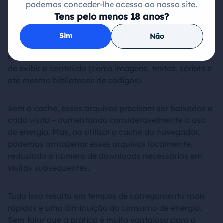
podemos conceder-lhe acesso ao nosso site.
Tens pelo menos 18 anos?
O cache do navegador é outra prática que adotamos
para melhorar a eficiência de nosso site. Quando
Sim
Não
você acessa uma página, o seu computador ou
celular precisa receber uma série de arquivos antes
de exibir o conteúdo (como imagens, textos, scripts e
até mesmo bibliotecas de códigos).
Sem o cache, esses arquivos precisam ser baixados a
cada visita – aumentando consideravelmente o uso
de energia. Mas, ao utilizar o cache do navegador,
podemos armazenar esses arquivos localmente,
reduzindo o número de downloads necessários em
visitas subsequentes.
Tudo isso resulta em tempos de carregamento mais
rápidos e uma diminuição do consumo de energia.
Sem falar que a prática é muito vantajosa para a