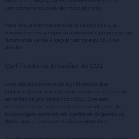
experiência de jogo divertida e envolvente, sem
comprometer a saúde do nosso planeta.
Para isso, adotamos uma série de práticas que
minimizam nosso impacto ambiental e promovem um
futuro mais verde. A seguir, vamos explicá-la no
detalhe.
Certificado de Emissões de CO2
Uma das iniciativas mais significativas que
implementamos é a obtenção de um certificado de
emissões de gás carbônico (CO2). Este selo
reconhece nosso compromisso com soluções de
hospedagem sustentáveis e práticas de gestão de
dados que priorizam a eficiência energética.
Ao utilizar provedores de hospedagem que operam