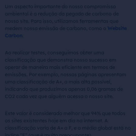
Um aspecto importante do nosso compromisso
ambiental é a redução da pegada de carbono de
nosso site. Para isso, utilizamos ferramentas que
medem nossa emissão de carbono, como o
Website
Carbon
.
Ao realizar testes, conseguimos obter uma
classificação que demonstra nosso sucesso em
operar de maneira mais eficiente em termos de
emissões. Por exemplo, nossas páginas apresentam
uma classificação de A+, a mais alta possível,
indicando que produzimos apenas 0,06 gramas de
CO2 cada vez que alguém acessa o nosso site.
Este valor é considerado melhor que 94% que todos
os sites existentes hoje em dia na internet. A
classificação varia de A+ a F, e a média global está no
índice “E” (que é muito preocupante).