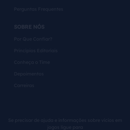
Perguntas Frequentes
SOBRE NÓS
Por Que Confiar?
Princípios Editoriais
Conheça o Time
Depoimentos
Carreiras
Se precisar de ajuda e informações sobre vícios em
jogos ligue para