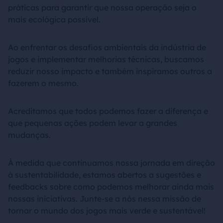
práticas para garantir que nossa operação seja o
mais ecológica possível.
Ao enfrentar os desafios ambientais da indústria de
jogos e implementar melhorias técnicas, buscamos
reduzir nosso impacto e também inspiramos outros a
fazerem o mesmo.
Acreditamos que todos podemos fazer a diferença e
que pequenas ações podem levar a grandes
mudanças.
À medida que continuamos nossa jornada em direção
à sustentabilidade, estamos abertos a sugestões e
feedbacks sobre como podemos melhorar ainda mais
nossas iniciativas. Junte-se a nós nessa missão de
tornar o mundo dos jogos mais verde e sustentável!