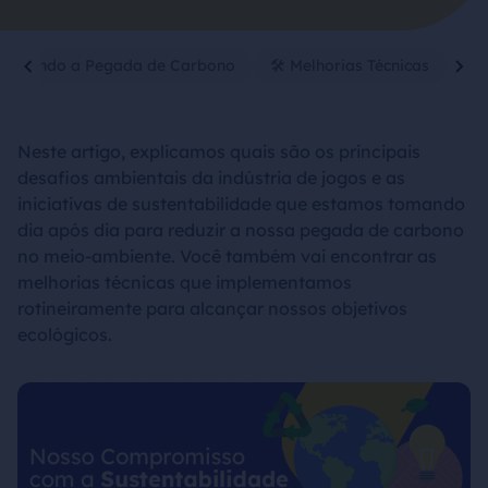
Reduzindo a Pegada de Carbono
🛠️ Melhorias Técnicas
Neste artigo, explicamos quais são os principais
desafios ambientais da indústria de jogos e as
iniciativas de sustentabilidade que estamos tomando
dia após dia para reduzir a nossa pegada de carbono
no meio-ambiente. Você também vai encontrar as
melhorias técnicas que implementamos
rotineiramente para alcançar nossos objetivos
ecológicos.