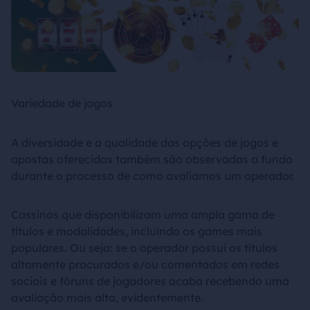
Variedade de jogos
A diversidade e a qualidade das opções de jogos e
apostas oferecidas também são observadas a fundo
durante o processo de como avaliamos um operador.
Cassinos que disponibilizam uma ampla gama de
títulos e modalidades, incluindo os games mais
populares. Ou seja: se o operador possui os títulos
altamente procurados e/ou comentados em redes
sociais e fóruns de jogadores acaba recebendo uma
avaliação mais alta, evidentemente.