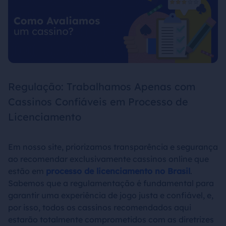
Regulação: Trabalhamos Apenas com
Cassinos Confiáveis em Processo de
Licenciamento
Em nosso site, priorizamos transparência e segurança
ao recomendar exclusivamente cassinos online que
estão em
processo de licenciamento no Brasil
.
Sabemos que a regulamentação é fundamental para
garantir uma experiência de jogo justa e confiável, e,
por isso, todos os cassinos recomendados aqui
estarão totalmente comprometidos com as diretrizes