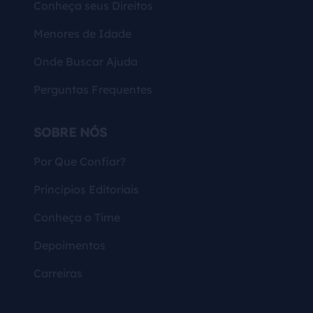
Conheça seus Direitos
Menores de Idade
Onde Buscar Ajuda
Perguntas Frequentes
SOBRE NÓS
Por Que Confiar?
Princípios Editoriais
Conheça o Time
Depoimentos
Carreiras