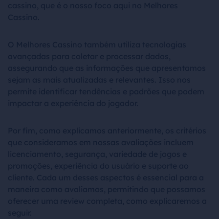
cassino, que é o nosso foco aqui no Melhores
Cassino.
O Melhores Cassino também utiliza tecnologias
avançadas para coletar e processar dados,
assegurando que as informações que apresentamos
sejam as mais atualizadas e relevantes. Isso nos
permite identificar tendências e padrões que podem
impactar a experiência do jogador.
Por fim, como explicamos anteriormente, os critérios
que consideramos em nossas avaliações incluem
licenciamento, segurança, variedade de jogos e
promoções, experiência do usuário e suporte ao
cliente. Cada um desses aspectos é essencial para a
maneira como avaliamos, permitindo que possamos
oferecer uma review completa, como explicaremos a
seguir.