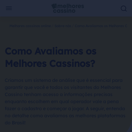
Melhores cassinos online
Sobre nós
Como Avaliamos os Melhores Cas
Como Avaliamos os
Melhores Cassinos?
Criamos um sistema de análise que é essencial para
garantir que você e todos os visitantes do Melhores
Cassino tenham acesso a informações precisas
enquanto escolhem em qual operador vale a pena
fazer o cadastro e começar a jogar. A seguir, entenda
no detalhe como avaliamos as melhores plataformas
do Brasil!