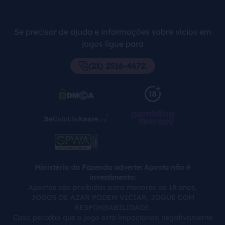
Se precisar de ajuda e informações sobre vícios em
jogos ligue para
(21) 2516-4672.
Ministério da Fazenda adverte: Aposta não é
investimento:
Apostas são proibidas para menores de 18 anos,
JOGOS DE AZAR PODEM VICIAR, JOGUE COM
RESPONSABILIDADE.
Caso perceba que o jogo está impactando negativamente