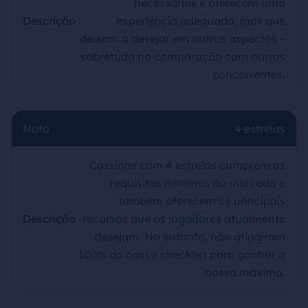
necessários e oferecem uma
Descrição
experiência adequada, mas que
deixam a desejar em outros aspectos –
sobretudo na comparação com outros
concorrentes.
Nota
4 estrelas
Cassinos com 4 estrelas cumprem os
requisitos mínimos do mercado e
também oferecem os principais
Descrição
recursos que os jogadores atualmente
desejam. No entanto, não atingiram
100% do nosso checklist para ganhar a
nossa máxima.