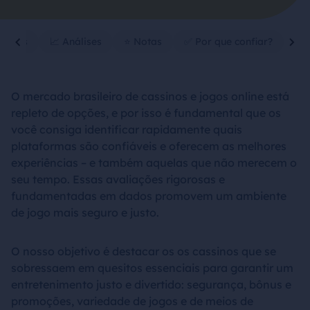
 Bônus
📈 Análises
⭐ Notas
✅ Por que confiar?
O mercado brasileiro de cassinos e jogos online está
repleto de opções, e por isso é fundamental que os
você consiga identificar rapidamente quais
plataformas são confiáveis e oferecem as melhores
experiências – e também aquelas que não merecem o
seu tempo. Essas avaliações rigorosas e
fundamentadas em dados promovem um ambiente
de jogo mais seguro e justo.
O nosso objetivo é destacar os os cassinos que se
sobressaem em quesitos essenciais para garantir um
entretenimento justo e divertido: segurança, bônus e
promoções, variedade de jogos e de meios de