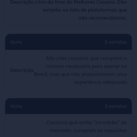
Descrição
crivo do time do Melhores Cassino. Eles
estarão na lista de plataformas que
não recomendamos.
Nota
2 estrelas
São sites cassinos que cumprem o
mínimo necessário para operar no
Descrição
Brasil, mas que não proporcionam uma
experiência adequada
Nota
3 estrelas
Cassinos que estão “na média” do
mercado: cumprem os requisitos