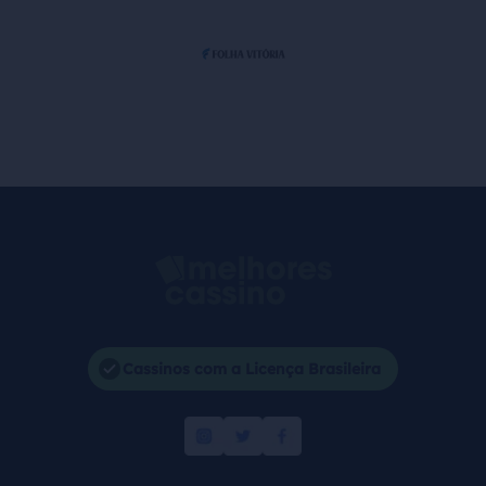
Cassinos com a Licença Brasileira