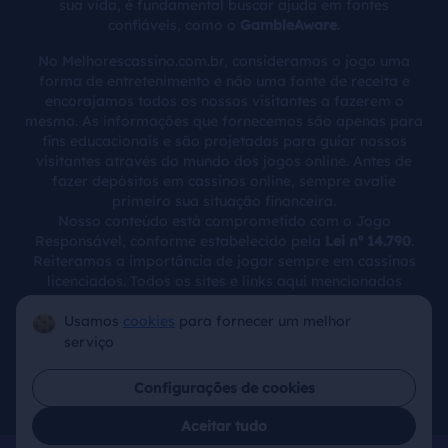
sua vida, é fundamental buscar ajuda em fontes
confiáveis, como o
GambleAware
.
No Melhorescassino.com.br, consideramos o jogo uma
forma de entretenimento e não uma fonte de receita e
encorajamos todos os nossos visitantes a fazerem o
mesmo. As informações que fornecemos são apenas para
fins educacionais e são projetadas para guiar nossos
visitantes através do mundo dos jogos online. Antes de
fazer depósitos em cassinos online, sempre avalie
primeiro sua situação financeira.
Nosso conteúdo está comprometido com o Jogo
Responsável, conforme estabelecido pela
Lei nº 14.790
.
Reiteramos a importância de jogar sempre em cassinos
licenciados. Todos os sites e links aqui mencionados
obtém uma licença para operar. Alguns dos links
Usamos
cookies
para fornecer um melhor
encontrados no Melhorescassino são links de parceiros
que podem nos retribuir com uma comissão se você clicar
serviço
e efetuar um depósito. Este site usa cookies. Leia nossa
política de cookies
e os
termos e condições
para mais
Configurações de cookies
informações.
Aceitar tudo