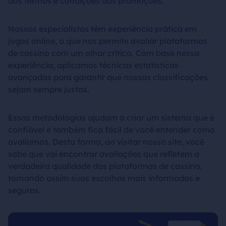
dos termos e condições das promoções.
Nossos especialistas têm experiência prática em
jogos online, o que nos permite avaliar plataformas
de cassino com um olhar crítico. Com base nessa
experiência, aplicamos técnicas estatísticas
avançadas para garantir que nossas classificações
sejam sempre justas.
Essas metodologias ajudam a criar um sistema que é
confiável e também fica fácil de você entender como
avaliamos. Desta forma, ao visitar nosso site, você
sabe que vai encontrar avaliações que refletem a
verdadeira qualidade das plataformas de cassino,
tornando assim suas escolhas mais informadas e
seguras.