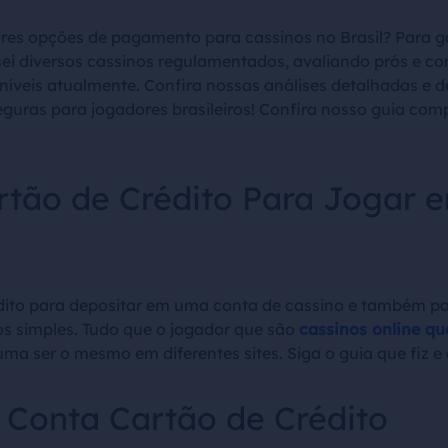
ores opções de pagamento para cassinos no Brasil? Para g
isei diversos cassinos regulamentados, avaliando prós e c
níveis atualmente. Confira nossas análises detalhadas e 
guras para jogadores brasileiros! Confira nosso guia com
tão de Crédito Para Jogar 
édito para depositar em uma conta de cassino e também pa
os simples. Tudo que o jogador que são
cassinos online q
ma ser o mesmo em diferentes sites. Siga o guia que fiz 
Conta Cartão de Crédito