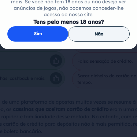
mais. Se você não tem 18 anos ou não deseja ver
anúncios de jogos, não podemos conceder-lhe
acesso ao nosso site.
Tens pelo menos 18 anos?
Pontos Negativos
Sim
Não
Alguns bancos podem cobrar
pido e fácil.
apostas.
Falsa sensação de crédito.
Sacar dinheiro do cartão de
lhas, cashback e mais.
tempo.
a de uma plataforma de apostas muitas vezes se resume à
o, os
cassinos que aceitam cartão de crédito
eram uma d
 à rapidez e familiaridade desse método. No entanto, com
de cartão de crédito para depósitos não é mais permitido, 
 boleto bancário.