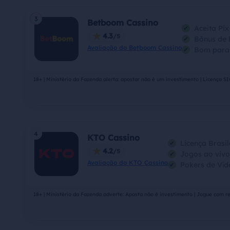
3
Betboom Cassino
Aceita Pix
4.3
Bônus de
Avaliação do Betboom Cassino
Bom para 
18+ | Ministério da Fazenda alerta: apostar não é um investimento | Licença S
4
KTO Cassino
Licença Brasil
4.2
Jogos ao vivo
Avaliação do KTO Cassino
Pokers de Víd
18+ | Ministério da Fazenda adverte: Aposta não é investimento | Jogue com re