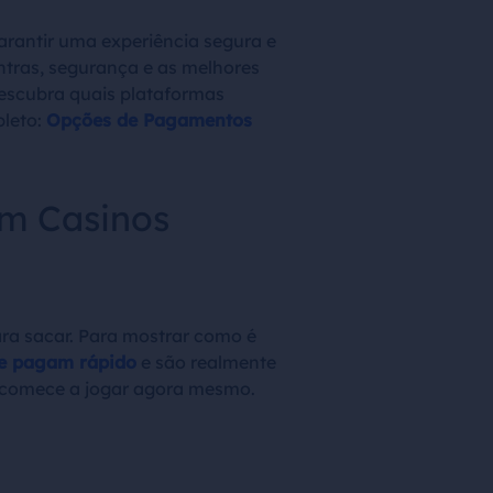
arantir uma experiência segura e
ontras, segurança e as melhores
descubra quais plataformas
pleto:
Opções de Pagamentos
em Casinos
ra sacar. Para mostrar como é
ue pagam rápido
e são realmente
e comece a jogar agora mesmo.