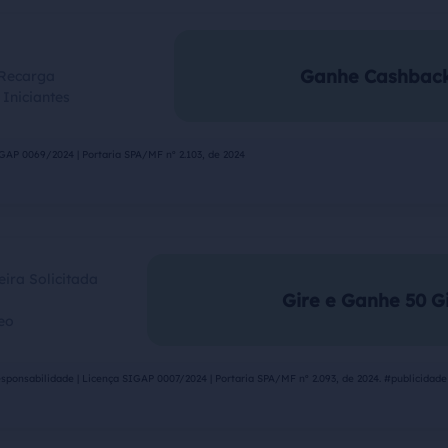
Ganhe Cashback
 Recarga
Iniciantes
IGAP 0069/2024 | Portaria SPA/MF nº 2.103, de 2024
eira Solicitada
Gire e Ganhe 50 Gi
eo
sponsabilidade | Licença SIGAP 0007/2024 | Portaria SPA/MF nº 2.093, de 2024. #publicidade