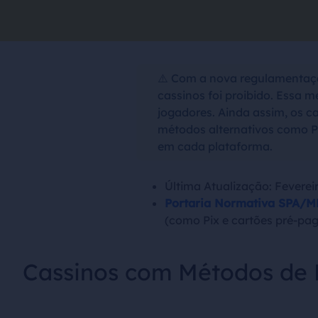
⚠️ Com a nova regulamentação
cassinos foi proibido. Essa 
jogadores. Ainda assim, os c
métodos alternativos como PI
em cada plataforma.
Última Atualização: Feverei
Portaria Normativa SPA/MF
(como Pix e cartões pré-pag
Cassinos com Métodos de