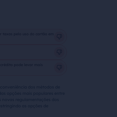
 taxas pelo uso do cartão em
 crédito pode levar mais
 conveniência dos métodos de
as opções mais populares entre
 as novas regulamentações dos
restringindo as opções de