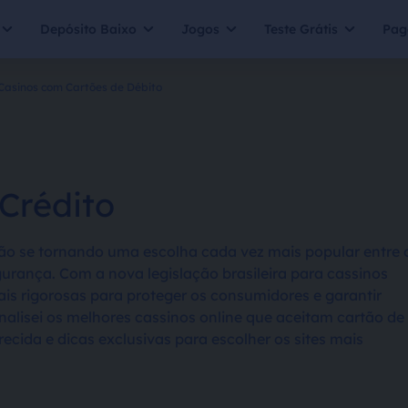
Depósito Baixo
Jogos
Teste Grátis
Pag
Casinos com Cartões de Débito
Crédito
tão se tornando uma escolha cada vez mais popular entre 
gurança. Com a nova legislação brasileira para cassinos
s rigorosas para proteger os consumidores e garantir
alisei os melhores cassinos online que aceitam cartão de
ecida e dicas exclusivas para escolher os sites mais