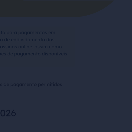
édito para pagamentos em
sco de endividamento dos
cassinos online, assim como
pções de pagamento disponíveis
dos de pagamento permitidos
2026