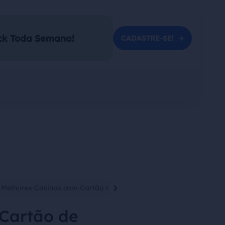
ck Toda Semana!
CADASTRE-SE!
Melhores Casinos com Cartão de Crédito
Suporte
É Segu
 Cartão de