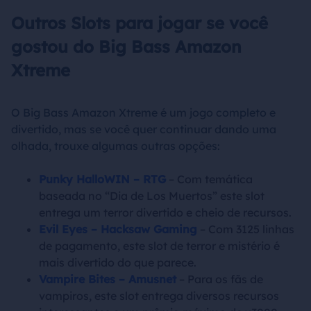
Outros Slots para jogar se você
gostou do Big Bass Amazon
Xtreme
O Big Bass Amazon Xtreme é um jogo completo e
divertido, mas se você quer continuar dando uma
olhada, trouxe algumas outras opções:
Punky HalloWIN – RTG
– Com temática
baseada no “Dia de Los Muertos” este slot
entrega um terror divertido e cheio de recursos.
Evil Eyes – Hacksaw Gaming
– Com 3125 linhas
de pagamento, este slot de terror e mistério é
mais divertido do que parece.
Vampire Bites – Amusnet
– Para os fãs de
vampiros, este slot entrega diversos recursos