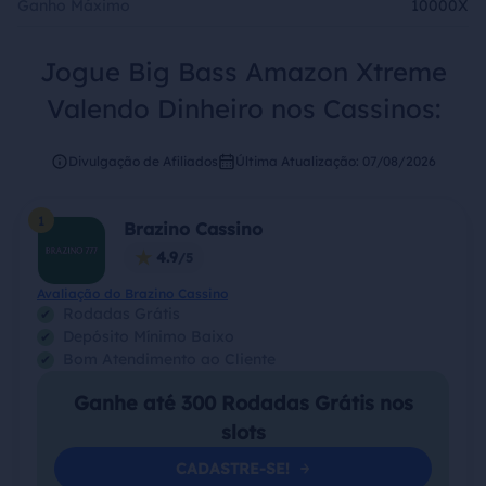
Ganho Máximo
10000X
Jogue Big Bass Amazon Xtreme
Valendo Dinheiro nos Cassinos:
Divulgação de Afiliados
Última Atualização: 07/08/2026
1
Brazino Cassino
4.9
Avaliação do Brazino Cassino
Rodadas Grátis
Depósito Mínimo Baixo
Bom Atendimento ao Cliente
Ganhe até 300 Rodadas Grátis nos
slots
CADASTRE-SE!