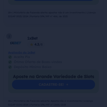
18+ | Ministério da Fazenda alerta: apostar não é um investimento | Licença
SIGAP 0023/2024 | Portaria SPA/MF nº 466, de 2025
2
1xBet
4.3
Avaliação do 1xBet
Aceita Pix
Ótima Oferta de Boas-vindas
Depósito Mínimo Baixo
Aposte na Grande Variedade de Slots
CADASTRE-SE!
18+ | Ministério da Fazenda adverte: Aposta não é investimento | Licença
SIGAP 0104/2024 | Portaria SPA/MF nº 1.666/2025