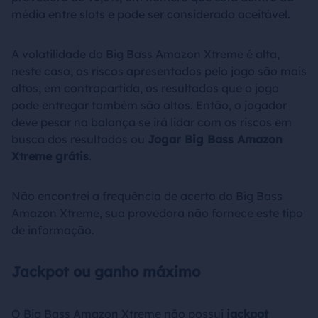
média entre slots e pode ser considerado aceitável.
A volatilidade do Big Bass Amazon Xtreme é alta,
neste caso, os riscos apresentados pelo jogo são mais
altos, em contrapartida, os resultados que o jogo
pode entregar também são altos. Então, o jogador
deve pesar na balança se irá lidar com os riscos em
busca dos resultados ou
Jogar Big Bass Amazon
Xtreme grátis
.
Não encontrei a frequência de acerto do Big Bass
Amazon Xtreme, sua provedora não fornece este tipo
de informação.
Jackpot ou ganho máximo
O Big Bass Amazon Xtreme não possui
jackpot