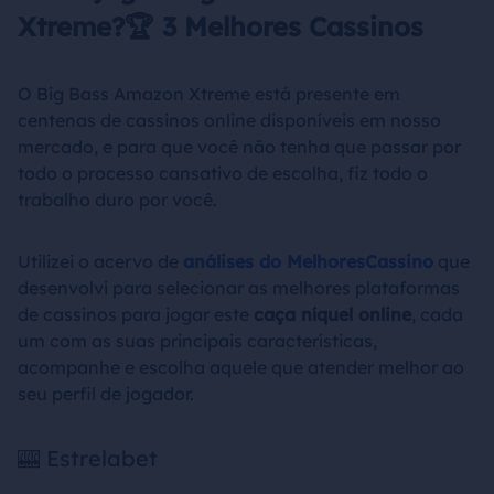
Xtreme?
🏆 3 Melhores Cassinos
O Big Bass Amazon Xtreme está presente em
centenas de cassinos online disponíveis em nosso
mercado, e para que você não tenha que passar por
todo o processo cansativo de escolha, fiz todo o
trabalho duro por você.
Utilizei o acervo de
análises do MelhoresCassino
que
desenvolvi para selecionar as melhores plataformas
de cassinos para jogar este
caça níquel online
, cada
um com as suas principais características,
acompanhe e escolha aquele que atender melhor ao
seu perfil de jogador.
🎰 Estrelabet