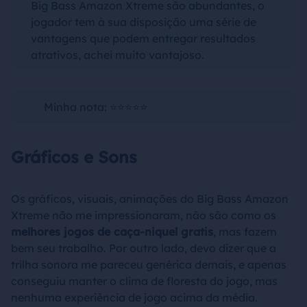
Big Bass Amazon Xtreme são abundantes, o
jogador tem à sua disposição uma série de
vantagens que podem entregar resultados
atrativos, achei muito vantajoso.
Minha nota: ⭐⭐⭐⭐⭐
Gráficos e Sons
Os gráficos, visuais, animações do Big Bass Amazon
Xtreme não me impressionaram, não são como os
melhores jogos de caça-niquel gratis
, mas fazem
bem seu trabalho. Por outro lado, devo dizer que a
trilha sonora me pareceu genérica demais, e apenas
conseguiu manter o clima de floresta do jogo, mas
nenhuma experiência de jogo acima da média.