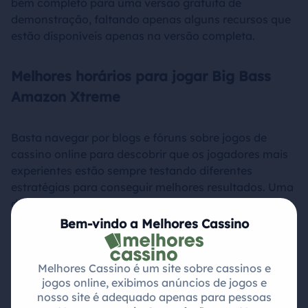
bem completo para uma versão gratuita de
demonstração, faltando apenas alguns recursos que
estão disponíveis apenas na versão completa.
Melhores horários para jogar Big Bass
Amazon Xtreme
Basta navegar por blogs e fóruns sobre jogos de
cassino online para descobrir que os jogadores mais
experientes estão sempre testando diferentes
estratégias para conseguir melhores resultados. Uma
destas estratégias, é encontrar um horário específico
em que o slot entregue um volume maior de
Bem-vindo a Melhores Cassino
resultados positivos ao jogador e, apesar de não ser
uma estratégia comprovada, é defendida por grande
Melhores Cassino é um site sobre cassinos e
parte desta comunidade.
jogos online, exibimos anúncios de jogos e
nosso site é adequado apenas para pessoas