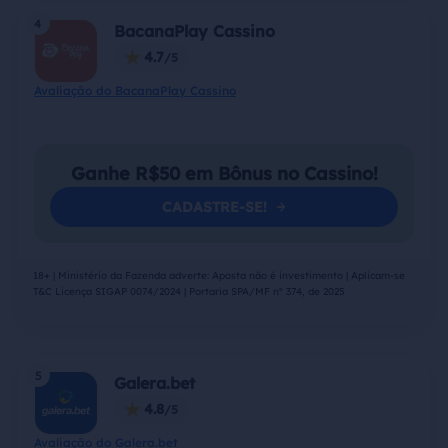
4
BacanaPlay Cassino
4.7
Avaliação do BacanaPlay Cassino
Ganhe R$50 em Bônus no Cassino!
CADASTRE-SE!
18+ | Ministério da Fazenda adverte: Aposta não é investimento | Aplicam-se
T&C Licença SIGAP 0074/2024 | Portaria SPA/MF nº 374, de 2025
5
Galera.bet
4.8
Avaliação do Galera.bet