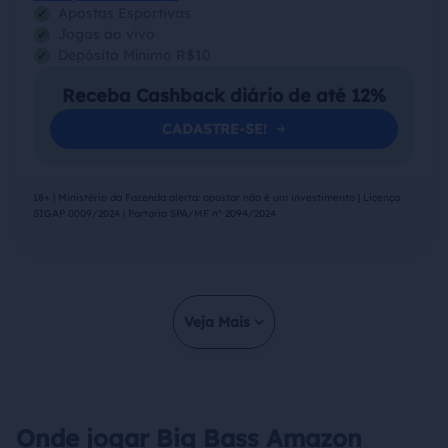
Apostas Esportivas
Jogos ao vivo
Depósito Mínimo R$10
Receba Cashback diário de até 12%
CADASTRE-SE!
18+ | Ministério da Fazenda alerta: apostar não é um investimento | Licença
SIGAP 0009/2024 | Portaria SPA/MF nº 2094/2024
Veja Mais
Onde jogar Big Bass Amazon