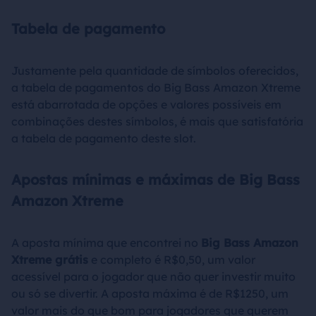
Tabela de pagamento
Justamente pela quantidade de símbolos oferecidos,
a tabela de pagamentos do Big Bass Amazon Xtreme
está abarrotada de opções e valores possíveis em
combinações destes símbolos, é mais que satisfatória
a tabela de pagamento deste slot.
Apostas mínimas e máximas de Big Bass
Amazon Xtreme
A aposta mínima que encontrei no
Big Bass Amazon
Xtreme grátis
e completo é R$0,50, um valor
acessível para o jogador que não quer investir muito
ou só se divertir. A aposta máxima é de R$1250, um
valor mais do que bom para jogadores que querem