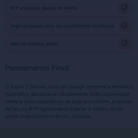
RTP um pouco abaixo da média
Jogo um pouco novo nas plataformas brasileiras
Não há rodadas grátis
Pensamento Final
O Super 7 Deluxe, com seu design atraente e temática
ilustrativa, destaca-se visualmente. Este caça-níquel
oferece uma experiência de jogo envolvente, e apesar
de ter um RTP ligeiramente inferior à média, ainda
assim proporciona prêmios valiosos.