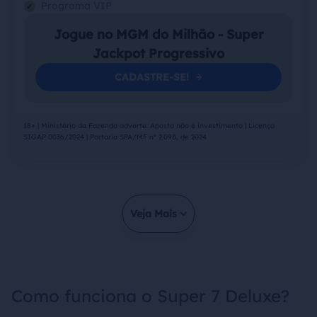
Programa VIP
Jogue no MGM do Milhão - Super
Jackpot Progressivo
CADASTRE-SE!
18+ | Ministério da Fazenda adverte: Aposta não é investimento | Licença
SIGAP 0036/2024 | Portaria SPA/MF nº 2.098, de 2024
Veja Mais
Como funciona o Super 7 Deluxe?