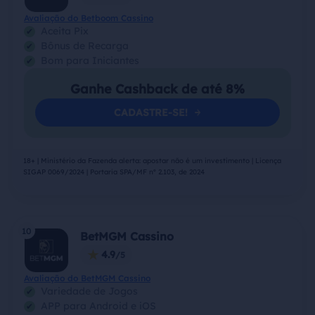
Avaliação do Betboom Cassino
Aceita Pix
Bônus de Recarga
Bom para Iniciantes
Ganhe Cashback de até 8%
CADASTRE-SE!
18+ | Ministério da Fazenda alerta: apostar não é um investimento | Licença
SIGAP 0069/2024 | Portaria SPA/MF nº 2.103, de 2024
10
BetMGM Cassino
4.9
Avaliação do BetMGM Cassino
Variedade de Jogos
APP para Android e iOS