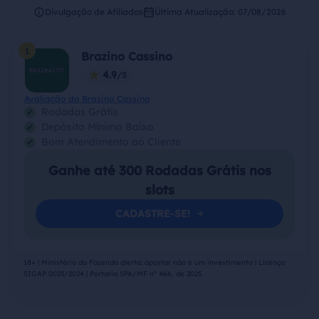
Divulgação de Afiliados
Última Atualização: 07/08/2026
1
Brazino Cassino
4.9
Avaliação do Brazino Cassino
Rodadas Grátis
Depósito Mínimo Baixo
Bom Atendimento ao Cliente
Ganhe até 300 Rodadas Grátis nos
slots
CADASTRE-SE!
18+ | Ministério da Fazenda alerta: apostar não é um investimento | Licença
SIGAP 0023/2024 | Portaria SPA/MF nº 466, de 2025