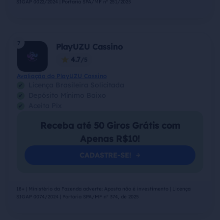
SIGAP 0022/2024 | Portaria SPA/MF nº 251/2025
7
PlayUZU Cassino
4.7
Avaliação do PlayUZU Cassino
Licença Brasileira Solicitada
Depósito Mínimo Baixo
Aceita Pix
Receba até 50 Giros Grátis com
Apenas R$10!
CADASTRE-SE!
18+ | Ministério da Fazenda adverte: Aposta não é investimento | Licença
SIGAP 0074/2024 | Portaria SPA/MF nº 374, de 2025