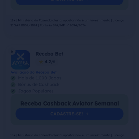
18+ | Ministério da Fazenda alerta: apostar não é um investimento | Licença
SIGAP 0009/2024 | Portaria SPA/MF nº 2094/2024
6
Receba Bet
4.2
Avaliação do Receba Bet
Mais de 1.000 Jogos
Bônus de Cashback
Jogos Populares
Receba Cashback Aviator Semanal
CADASTRE-SE!
18+ | Ministério da Fazenda alerta: apostar não é um investimento | Licença