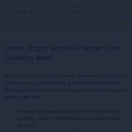
18+ | Ministério da Fazenda alerta: apostar não é um investimento | Licença
SIGAP 0022/2024 | Portaria SPA/MF nº 251/2025
Como Jogar Satoshis Secret Com
Dinheiro Real?
Apostar com o Satoshis Secret, diferente de lidar com
sistemas de cripto moedas, é bem fácil e tranquilos.
Em poucos passos você consegue iniciar uma aposta
neste video slot:
Antes de qualquer coisa, escolha uma casa de
apostas segura e licenciada para apostar seu
dinheiro.