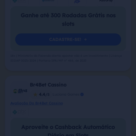
Ganhe até 300 Rodadas Grátis nos
slots
CADASTRE-SE!
18+ | Ministério da Fazenda alerta: apostar não é um investimento | Licença
SIGAP 0023/2024 | Portaria SPA/MF nº 466, de 2025
Br4Bet Cassino
4.4
Luciana Gomes
Avaliação Do Br4Bet Cassino
Aproveite o Cashback Automático
Diário em Slots