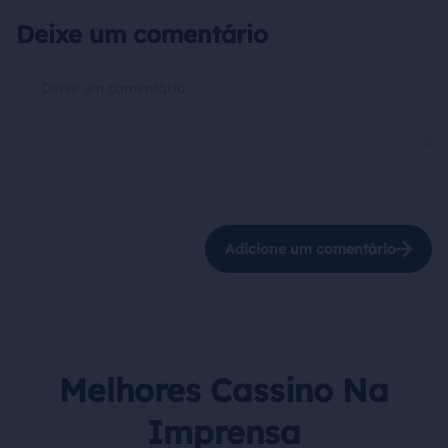
Deixe um comentário
Adicione um comentário
Melhores Cassino Na
Imprensa