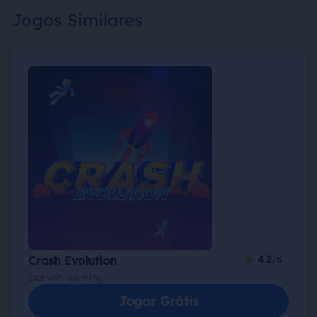
Jogos Similares
Crash Evolution
4.2
Darwin Gaming
Jogar Grátis