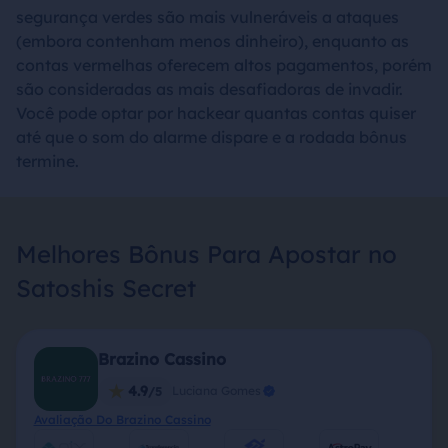
segurança verdes são mais vulneráveis a ataques
(embora contenham menos dinheiro), enquanto as
contas vermelhas oferecem altos pagamentos, porém
são consideradas as mais desafiadoras de invadir.
Você pode optar por hackear quantas contas quiser
até que o som do alarme dispare e a rodada bônus
termine.
Melhores Bônus Para Apostar no
Satoshis Secret
Brazino Cassino
4.9
Luciana Gomes
Avaliação Do Brazino Cassino