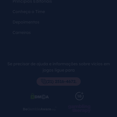
Princípios Editoriais
Conheça o Time
Depoimentos
Carreiras
Se precisar de ajuda e informações sobre vícios em
jogos ligue para
(21) 2516-4672.