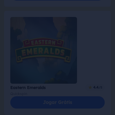
Eastern Emeralds
4.4
Quickspin
Jogar Grátis