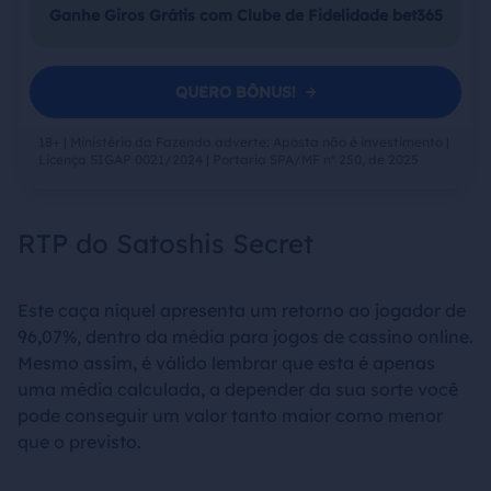
Ganhe Giros Grátis com Clube de Fidelidade bet365
QUERO BÔNUS!
18+ | Ministério da Fazenda adverte: Aposta não é investimento |
Licença SIGAP 0021/2024 | Portaria SPA/MF nº 250, de 2025
RTP do Satoshis Secret
Este caça níquel apresenta um retorno ao jogador de
96,07%, dentro da média para jogos de cassino online.
Mesmo assim, é válido lembrar que esta é apenas
uma média calculada, a depender da sua sorte você
pode conseguir um valor tanto maior como menor
que o previsto.