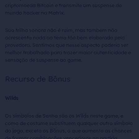
criptomoeda Bitcoin e transmite um suspense do
mundo hacker na Matrix.
Sua trilha sonora não é ruim, mas também não
acrescenta nada ao tema tão bem elaborado pela
provedora. Sentimos que nesse aspecto poderia ser
melhor trabalhado para trazer maior autenticidade e
sensação de suspense ao game.
Recurso de Bônus
Wilds
Os símbolos de Senha são os Wilds neste game, e
como de costume substituem qualquer outro símbolo
do jogo, exceto os Bônus, o que aumenta as chances
de formar combinações vencedoras na partida.