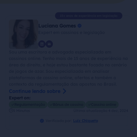
15+ anos de experiência em legislação
Luciana Gomes
Expert em cassinos e legislação
Sou uma escritora e advogada especializada em
cassinos online. Tenho mais de 15 anos de experiência na
área do direito, e hoje estou bastante focada no cenário
de jogos de azar. Sou especializada em analisar
plataformas de cassino online, ofertas e também o
contexto da regulamentação das apostas no Brasil.
Continue lendo sobre
Expert on:
Regulamentação
Bônus de cassino
Cassino online
5 Minutos
Última atualização 4 dez, 2024
Verificado por:
Luiz Chiqueto