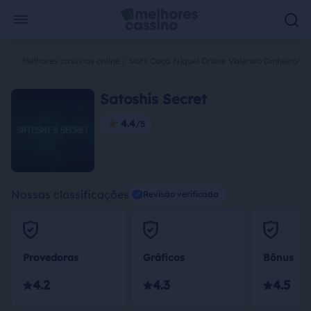
Melhores cassinos online
Slots Caça Niquel Online Valendo Dinheiro
S
Satoshis Secret
4.4
Nossas classificações
Revisão verificada
Provedoras
Gráficos
Bônus
4.2
4.3
4.5