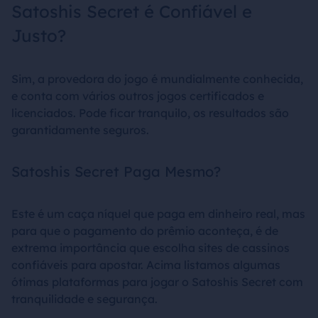
Satoshis Secret é Confiável e
Justo?
Sim, a provedora do jogo é mundialmente conhecida,
e conta com vários outros jogos certificados e
licenciados. Pode ficar tranquilo, os resultados são
garantidamente seguros.
Satoshis Secret Paga Mesmo?
Este é um caça níquel que paga em dinheiro real, mas
para que o pagamento do prêmio aconteça, é de
extrema importância que escolha sites de cassinos
confiáveis para apostar. Acima listamos algumas
ótimas plataformas para jogar o Satoshis Secret com
tranquilidade e segurança.