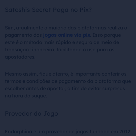
Satoshis Secret Paga no Pix?
Sim, atualmente a maioria das plataformas realiza o
pagamento dos
jogos online via pix
. Isso porque
este é o método mais rápido e seguro de meio de
transação financeira, facilitando o uso para os
apostadores.
Mesmo assim, fique atento, é importante conferir os
termos e condições de pagamento da plataforma que
escolher antes de apostar, a fim de evitar surpresas
na hora do saque.
Provedor do Jogo
Endorphina é um provedor de jogos fundado em 2012