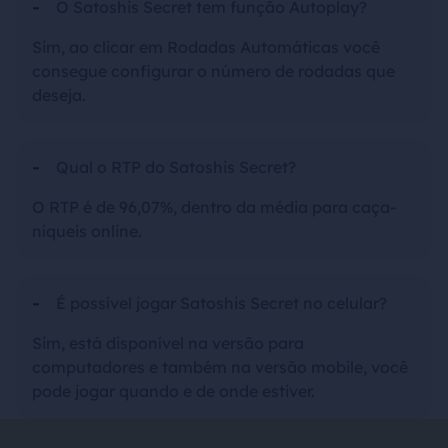
O Satoshis Secret tem função Autoplay?
Sim, ao clicar em Rodadas Automáticas você
consegue configurar o número de rodadas que
deseja.
Qual o RTP do Satoshis Secret?
O RTP é de 96,07%, dentro da média para caça-
níqueis online.
É possível jogar Satoshis Secret no celular?
Sim, está disponível na versão para
computadores e também na versão mobile, você
pode jogar quando e de onde estiver.