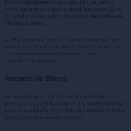
Panda Gold apresenta uma tela cheia de cores e
brilho. Retratando o tema oriental, tem como figura
principal o panda, assim como folhas de bambu (seu
alimento favorito).
A trilha sonora acompanha muito bem o jogo, com
batidas que remetem ao som do Koto (instrumento
de música oriental) atribuindo ainda mais
autenticidade ao tema.
Recurso de Bônus
As raspadinhas online não contém símbolos
premiados como Wild, Super Wild, e Scatter igual aos
jogos caça-níqueis. Por se tratarem de jogos diretos e
simples, com prêmios em dinheiro.