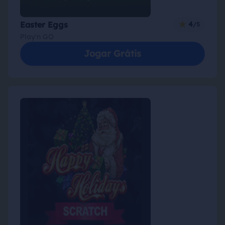
Easter Eggs
4
Play'n GO
Jogar Grátis