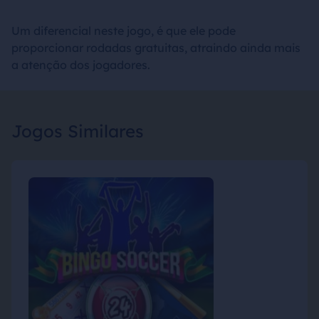
Um diferencial neste jogo, é que ele pode
proporcionar rodadas gratuitas, atraindo ainda mais
a atenção dos jogadores.
Jogos Similares