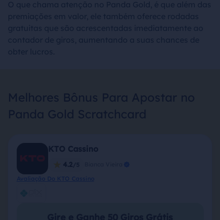
O que chama atenção no Panda Gold, é que além das
premiações em valor, ele também oferece rodadas
gratuitas que são acrescentadas imediatamente ao
contador de giros, aumentando a suas chances de
obter lucros.
Melhores Bônus Para Apostar no
Panda Gold Scratchcard
KTO Cassino
4.2
Bianca Vieira
Avaliação Do KTO Cassino
Gire e Ganhe 50 Giros Grátis