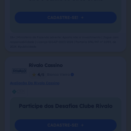
CADASTRE-SE!
18+ | Ministério da Fazenda adverte: Aposta não é investimento | Jogue com
responsabilidade | Licença SIGAP 0007/2024 | Portaria SPA/MF nº 2.093, de
2024. #publicidade
Rivalo Cassino
4
Bianca Vieira
Avaliação Do Rivalo Cassino
Participe dos Desafios Clube Rivalo
CADASTRE-SE!