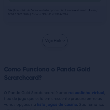
18+ | Ministério da Fazenda alerta: apostar não é um investimento | Licença
SIGAP 0009/2024 | Portaria SPA/MF nº 2094/2024
Veja Mais
Como Funciona o Panda Gold
Scratchcard?
O Panda Gold Scratchcard é uma
raspadinha virtual
,
tipo de jogo que está em crescente procura entre as
várias opções na
lista jogos de casino
. Sua temática