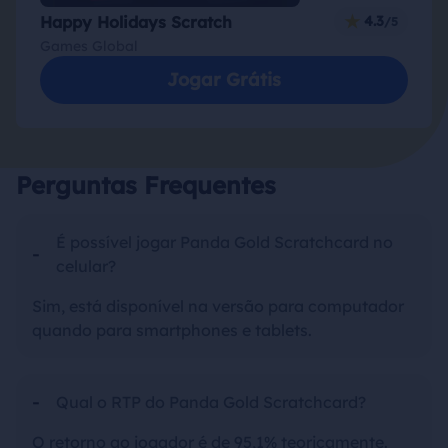
Happy Holidays Scratch
4.3
Games Global
Jogar Grátis
Perguntas Frequentes
É possível jogar Panda Gold Scratchcard no
celular?
Sim, está disponível na versão para computador
quando para smartphones e tablets.
Qual o RTP do Panda Gold Scratchcard?
O retorno ao jogador é de 95,1% teoricamente.