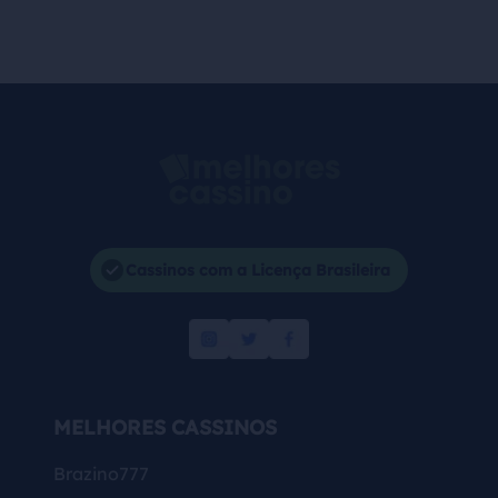
Cassinos com a Licença Brasileira
MELHORES CASSINOS
Brazino777