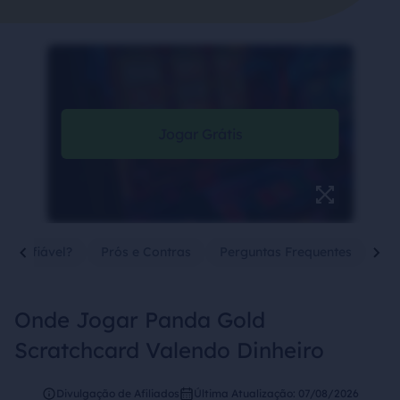
Jogar Grátis
é Confiável?
Prós e Contras
Perguntas Frequentes
Onde Jogar Panda Gold
Scratchcard Valendo Dinheiro
Divulgação de Afiliados
Última Atualização: 07/08/2026