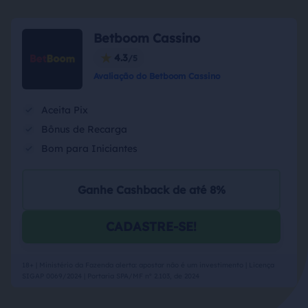
Betboom Cassino
4.3
Avaliação do Betboom Cassino
Aceita Pix
Bônus de Recarga
Bom para Iniciantes
Ganhe Cashback de até 8%
CADASTRE-SE!
18+ | Ministério da Fazenda alerta: apostar não é um investimento | Licença
SIGAP 0069/2024 | Portaria SPA/MF nº 2.103, de 2024