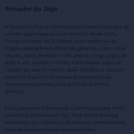
Provedor do Jogo
A Pragmatic Play é uma empresa criadora de jogos de
cassino digital que está no mercado desde 2015.
Conta com mais de 210 jogos, com temáticas de
ampla variedade em diferentes gêneros, como caça-
níqueis, jogos de mesa, vídeo pôquer, bingo, jogos de
drop & win, esportes virtuais e até mesmo jogos de
cassino ao vivo. A maioria deles atendem a usuários
tanto em dispositivos móveis quanto desktops,
apresentando animação e gráficos de última
geração.
Essa provedora é licenciada e certificada pela UKGC
(Gambling Commission UK), MGA (Malta Gaming
Authority), GLI (Gaming Laboratories International),
além de receber muitos outros prêmios.