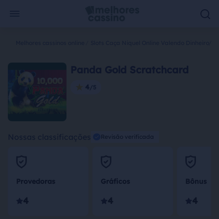
Melhores cassinos online
Slots Caça Niquel Online Valendo Dinheiro
P
Panda Gold Scratchcard
4
Nossas classificações
Revisão verificada
Provedoras
Gráficos
Bônus
4
4
4