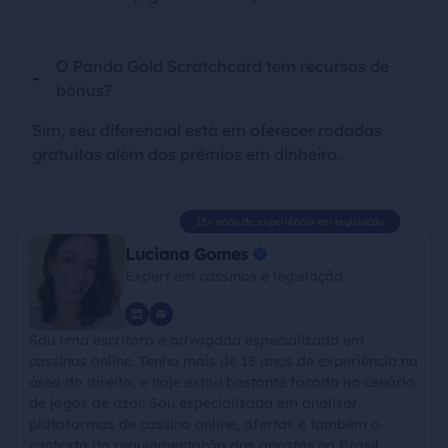
O Panda Gold Scratchcard tem recursos de
bônus?
Sim, seu diferencial está em oferecer rodadas
gratuitas além dos prêmios em dinheiro.
15+ anos de experiência em legislação
Luciana Gomes
Expert em cassinos e legislação
Sou uma escritora e advogada especializada em
cassinos online. Tenho mais de 15 anos de experiência na
área do direito, e hoje estou bastante focada no cenário
de jogos de azar. Sou especializada em analisar
plataformas de cassino online, ofertas e também o
contexto da regulamentação das apostas no Brasil.