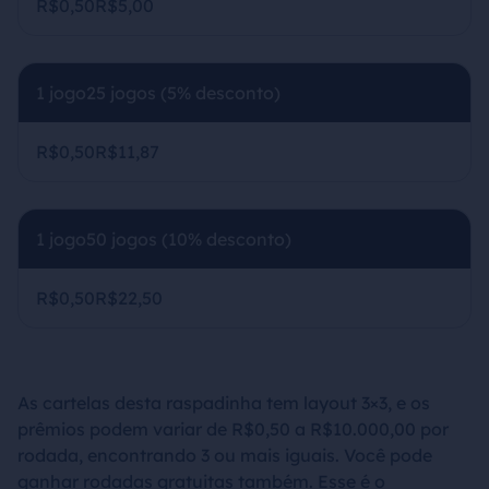
R$0,50R$5,00
1 jogo25 jogos (5% desconto)
R$0,50R$11,87
1 jogo50 jogos (10% desconto)
R$0,50R$22,50
As cartelas desta raspadinha tem layout 3×3, e os
prêmios podem variar de R$0,50 a R$10.000,00 por
rodada, encontrando 3 ou mais iguais. Você pode
ganhar rodadas gratuitas também. Esse é o