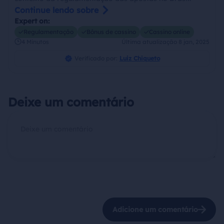
Continue lendo sobre
Expert on:
Regulamentação
Bônus de cassino
Cassino online
4 Minutos
Última atualização 8 jan, 2025
Verificado por:
Luiz Chiqueto
Deixe um comentário
Adicione um comentário