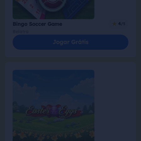
Bingo Soccer Game
4
Belatra
Jogar Grátis