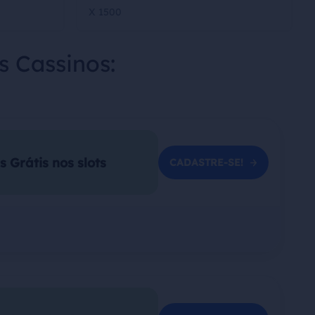
X 1500
s Cassinos:
Grátis nos slots
CADASTRE-SE!