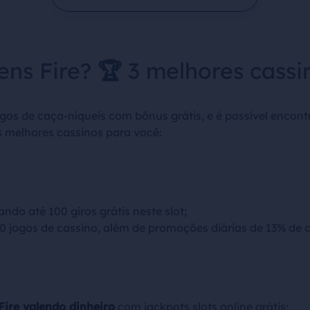
ens Fire?
🏆
3 melhores cassi
gos de caça-níqueis com bônus grátis, e é possível encont
ês melhores cassinos para você:
o até 100 giros grátis neste slot;
0 jogos de cassino, além de promoções diárias de 13% de 
Fire valendo dinheiro
com jackpots slots online grátis;