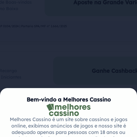
Aposte na Grande Vari
de Boas-vindas
mo Baixo
AP 0104/2024 | Portaria SPA/MF nº 1.666/2025
Ganhe Cashback
 Recarga
Iniciantes
IGAP 0069/2024 | Portaria SPA/MF nº 2.103, de 2024
Bem-vindo a Melhores Cassino
Melhores Cassino é um site sobre cassinos e jogos
online, exibimos anúncios de jogos e nosso site é
adequado apenas para pessoas com 18 anos ou
eira Solicitada