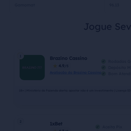
Gamomat
96.13
Jogue Seve
1
Brazino Cassino
Rodadas Gr
4.9
Depósito M
Avaliação do Brazino Cassino
Bom Atendi
18+ | Ministério da Fazenda alerta: apostar não é um investimento | Licença S
2
1xBet
Aceita Pix