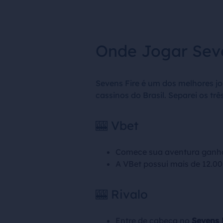
Onde Jogar Sev
Sevens Fire é um dos melhores jo
cassinos do Brasil. Separei os tr
🎰 Vbet
Comece sua aventura ganhand
A VBet possui mais de 12.00
🎰 Rivalo
Entre de cabeça no
Sevens 