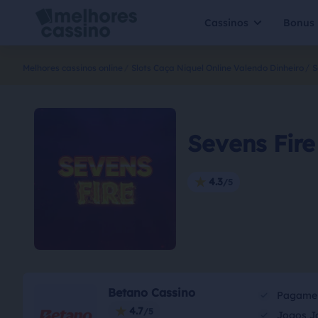
Cassinos
Bonus
Melhores cassinos online
Slots Caça Niquel Online Valendo Dinheiro
S
Sevens Fire
4.3
Betano Cassino
Pagame
4.7
Jogos J