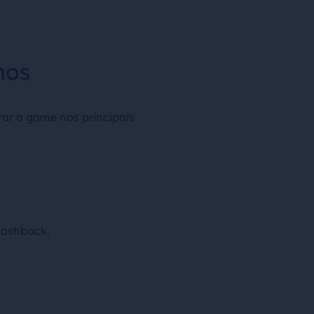
nos
rar o game nos principais
cashback.