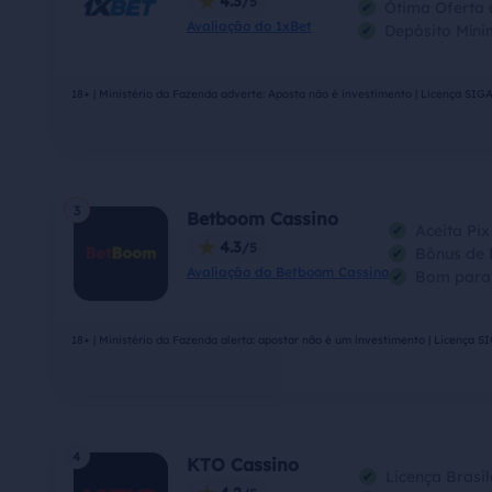
4.3
Ótima Oferta 
Avaliação do 1xBet
Depósito Míni
18+ | Ministério da Fazenda adverte: Aposta não é investimento | Licença SIG
3
Betboom Cassino
Aceita Pix
4.3
Bônus de
Avaliação do Betboom Cassino
Bom para 
18+ | Ministério da Fazenda alerta: apostar não é um investimento | Licença S
4
KTO Cassino
Licença Brasil