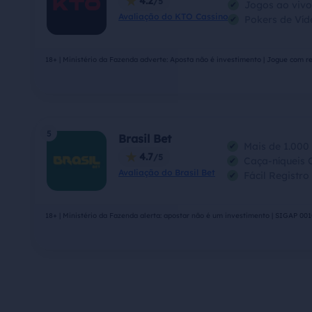
4.2
Jogos ao vivo
Avaliação do KTO Cassino
Pokers de Víd
18+ | Ministério da Fazenda adverte: Aposta não é investimento | Jogue com re
5
Brasil Bet
Mais de 1.000
4.7
Caça-níqueis 
Avaliação do Brasil Bet
Fácil Registro
18+ | Ministério da Fazenda alerta: apostar não é um investimento | SIGAP 001