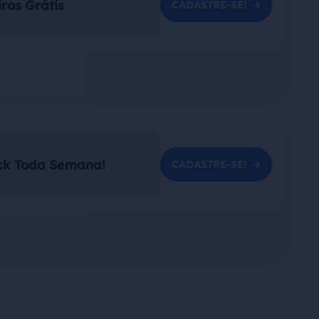
ros Grátis
CADASTRE-SE!
ck Toda Semana!
CADASTRE-SE!