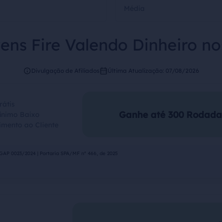
Média
ns Fire Valendo Dinheiro no
Divulgação de Afiliados
Última Atualização: 07/08/2026
átis
Ganhe até 300 Rodadas 
ínimo Baixo
mento ao Cliente
IGAP 0023/2024 | Portaria SPA/MF nº 466, de 2025