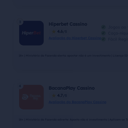
3
Hiperbet Cassino
Jogos ao 
4.6
Caça-níqu
Avaliação do Hiperbet Cassino
Fácil Regi
18+ | Ministério da Fazenda alerta: apostar não é um investimento | Licença S
4
BacanaPlay Cassino
4.7
Avaliação do BacanaPlay Cassino
18+ | Ministério da Fazenda adverte: Aposta não é investimento | Aplicam-se 