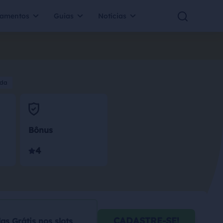
amentos
Guias
Notícias
ada
Bônus
4
CADASTRE-SE!
s Grátis nos slots