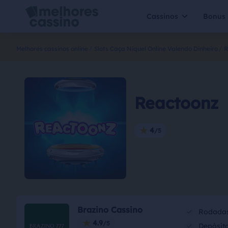
Cassinos
Bonus
Melhores cassinos online
Slots Caça Niquel Online Valendo Dinheiro
R
Reactoonz
4
Brazino Cassino
Rodadas
4.9
Depósit