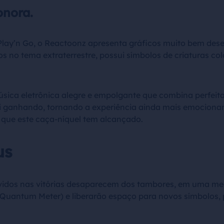
onora.
lay’n Go, o Reactoonz apresenta gráficos muito bem dese
s no tema extraterrestre, possui símbolos de criaturas c
música eletrônica alegre e empolgante que combina perfei
i ganhando, tornando a experiência ainda mais emocionan
 que este caça-níquel tem alcançado.
us
vidos nas vitórias desaparecem dos tambores, em uma me
Quantum Meter) e liberarão espaço para novos símbolos,