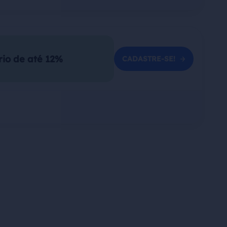
io de até 12%
CADASTRE-SE!