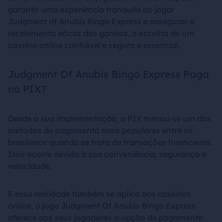
garantir uma experiência tranquila ao jogar
Judgment of Anubis Bingo Express e assegurar o
recebimento eficaz dos ganhos, a escolha de um
cassino online confiável e seguro é essencial.
Judgment Of Anubis Bingo Express Paga
no PIX?
Desde a sua implementação, o PIX tornou-se um dos
métodos de pagamento mais populares entre os
brasileiros quando se trata de transações financeiras.
Isso ocorre devido à sua conveniência, segurança e
velocidade.
E essa realidade também se aplica aos cassinos
online, o jogo Judgment Of Anubis Bingo Express
oferece aos seus jogadores a opção de pagamento