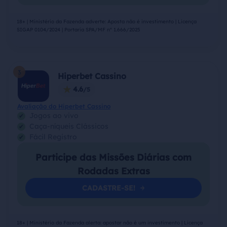
18+ | Ministério da Fazenda adverte: Aposta não é investimento | Licença
SIGAP 0104/2024 | Portaria SPA/MF nº 1.666/2025
3
Hiperbet Cassino
4.6
Avaliação do Hiperbet Cassino
Jogos ao vivo
Caça-níqueis Clássicos
Fácil Registro
Participe das Missões Diárias com
Rodadas Extras
CADASTRE-SE!
18+ | Ministério da Fazenda alerta: apostar não é um investimento | Licença