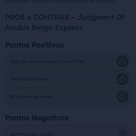
jogadores, focando na excelência e na diversão.
PRÓS e CONTRAS – Judgment Of
Anubis Bingo Express
Pontos Positivos
Jogo de cassino seguro e confiável;
Temática diferente;
RTP acima da média.
Pontos Negativos
Sem Rodadas Grátis;