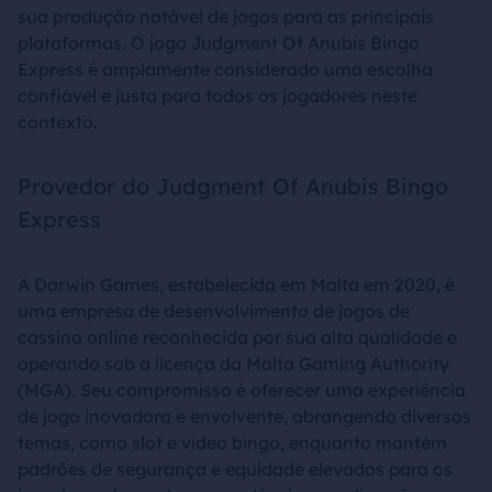
sua produção notável de jogos para as principais
plataformas. O jogo Judgment Of Anubis Bingo
Express é amplamente considerado uma escolha
confiável e justa para todos os jogadores neste
contexto.
Provedor do Judgment Of Anubis Bingo
Express
A Darwin Games, estabelecida em Malta em 2020, é
uma empresa de desenvolvimento de jogos de
cassino online reconhecida por sua alta qualidade e
operando sob a licença da Malta Gaming Authority
(MGA). Seu compromisso é oferecer uma experiência
de jogo inovadora e envolvente, abrangendo diversos
temas, como slot e vídeo bingo, enquanto mantém
padrões de segurança e equidade elevados para os