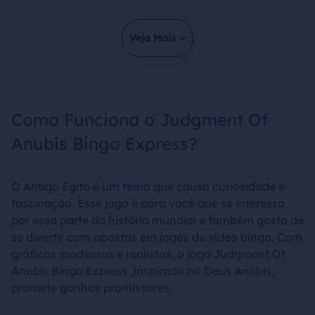
Veja Mais
Como Funciona o Judgment Of
Anubis Bingo Express?
O Antigo Egito é um tema que causa curiosidade e
fascinação. Esse jogo é para você que se interessa
por essa parte da história mundial e também gosta de
se divertir com apostas em jogos de vîdeo bingo. Com
gráficos modernos e realistas, o jogo Judgment Of
Anubis Bingo Express ,inspirado no Deus Anúbis,
promete ganhos promissores.