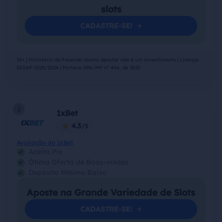
slots
CADASTRE-SE!
18+ | Ministério da Fazenda alerta: apostar não é um investimento | Licença
SIGAP 0023/2024 | Portaria SPA/MF nº 466, de 2025
2
1xBet
4.3
Avaliação do 1xBet
Aceita Pix
Ótima Oferta de Boas-vindas
Depósito Mínimo Baixo
Aposte na Grande Variedade de Slots
CADASTRE-SE!