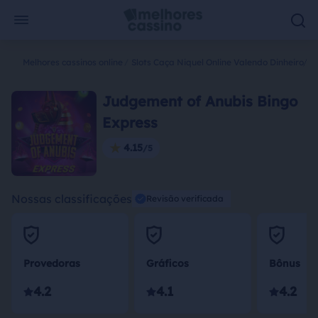
Melhores cassinos online
Slots Caça Niquel Online Valendo Dinheiro
J
Judgement of Anubis Bingo
Express
4.15
Nossas classificações
Revisão verificada
Provedoras
Gráficos
Bônus
4.2
4.1
4.2