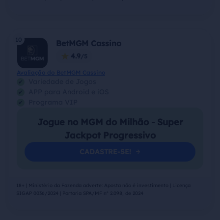
10
BetMGM Cassino
4.9
Avaliação do BetMGM Cassino
Variedade de Jogos
APP para Android e iOS
Programa VIP
Jogue no MGM do Milhão - Super
Jackpot Progressivo
CADASTRE-SE!
18+ | Ministério da Fazenda adverte: Aposta não é investimento | Licença
SIGAP 0036/2024 | Portaria SPA/MF nº 2.098, de 2024