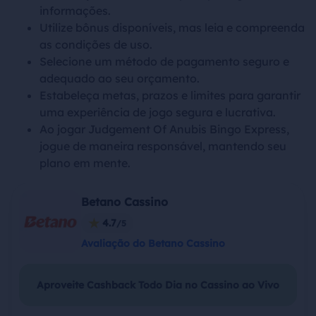
informações.
Utilize bônus disponíveis, mas leia e compreenda
as condições de uso.
Selecione um método de pagamento seguro e
adequado ao seu orçamento.
Estabeleça metas, prazos e limites para garantir
uma experiência de jogo segura e lucrativa.
Ao jogar Judgement Of Anubis Bingo Express,
jogue de maneira responsável, mantendo seu
plano em mente.
Betano Cassino
4.7
Avaliação do Betano Cassino
Aproveite Cashback Todo Dia no Cassino ao Vivo