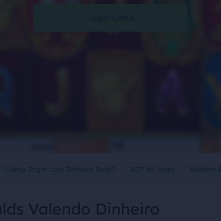
Jogar Grátis
Como Jogar com Dinheiro Real?
RTP do Jogo
Eastern 
lds Valendo Dinheiro