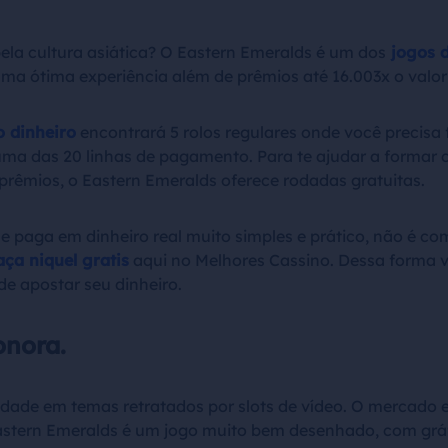
ela cultura asiática? O Eastern Emeralds é um dos
jogos d
 uma ótima experiência além de prêmios até 16.003x o valo
o dinheiro
encontrará 5 rolos regulares onde você precis
ma das 20 linhas de pagamento. Para te ajudar a formar
rêmios, o Eastern Emeralds oferece rodadas gratuitas.
e paga em dinheiro real muito simples e prático, não é c
ça niquel gratis
aqui no Melhores Cassino. Dessa forma vo
e apostar seu dinheiro.
onora.
idade em temas retratados por slots de vídeo. O mercado e
astern Emeralds é um jogo muito bem desenhado, com gráfi