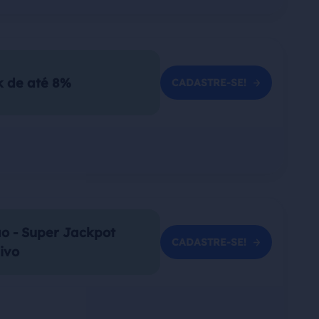
 de até 8%
CADASTRE-SE!
o - Super Jackpot
CADASTRE-SE!
ivo