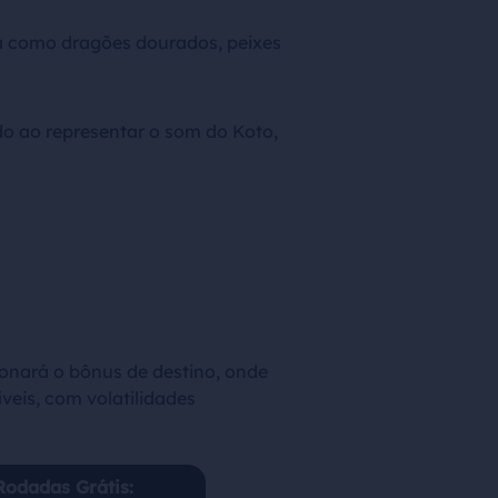
ra como dragões dourados, peixes
o ao representar o som do Koto,
ionará o bônus de destino, onde
veis, com volatilidades
Rodadas Grátis: