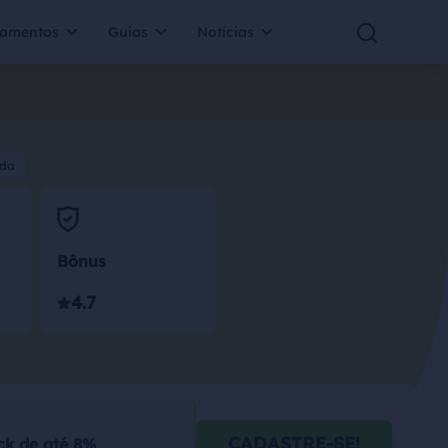
amentos
Guias
Notícias
ada
Bônus
4.7
CADASTRE-SE!
k de até 8%