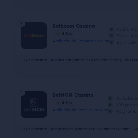
3
Betboom Cassino
Aceita Pix
4.3
Bônus de
Avaliação do Betboom Cassino
Bom para 
18+ | Ministério da Fazenda alerta: apostar não é um investimento | Licença S
4
BetMGM Cassino
Variedade
4.9
APP para 
Avaliação do BetMGM Cassino
Programa
18+ | Ministério da Fazenda adverte: Aposta não é investimento | Licença SIG