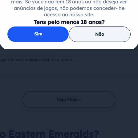
mais. Se você não tem 18 anos ou não deseja ver
anúncios de jogos, não podemos conceder-lhe
acesso ao nosso site.
Tens pelo menos 18 anos?
vivo
Sim
Não
Participe das Missões Diár
eis Clássicos
stro
IGAP 0016/2024 | Portaria SPA/MF nº 321, de 2025
Veja Mais
o Eastern Emeralds?