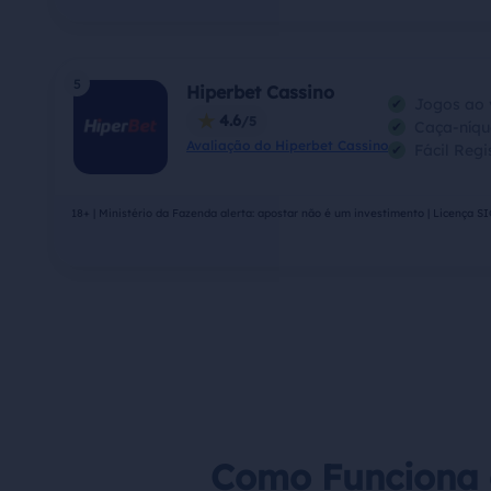
5
Hiperbet Cassino
Jogos ao 
4.6
Caça-níqu
Avaliação do Hiperbet Cassino
Fácil Regi
18+ | Ministério da Fazenda alerta: apostar não é um investimento | Licença S
Como Funciona 