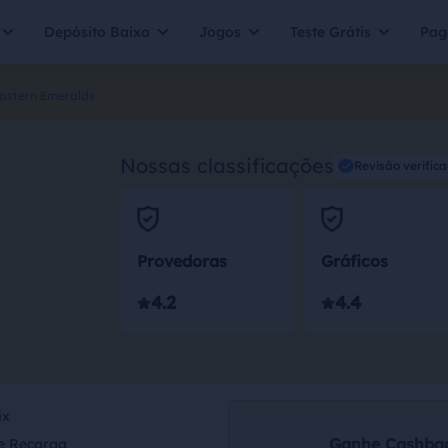
Depósito Baixo
Jogos
Teste Grátis
Pag
astern Emeralds
Nossas classificações
Revisão verific
Provedoras
Gráficos
4.2
4.4
ix
Ganhe Cashbac
e Recarga