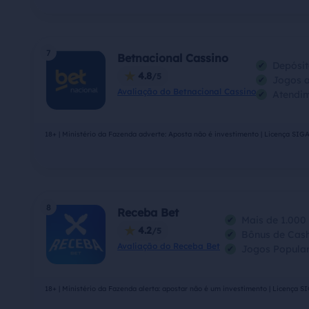
7
Betnacional Cassino
Depósit
4.8
Jogos a
Avaliação do Betnacional Cassino
Atendi
18+ | Ministério da Fazenda adverte: Aposta não é investimento | Licença SIG
8
Receba Bet
Mais de 1.000
4.2
Bônus de Cas
Avaliação do Receba Bet
Jogos Popula
18+ | Ministério da Fazenda alerta: apostar não é um investimento | Licença 