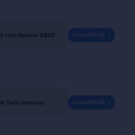
is com Apenas R$10!
CADASTRE-SE!
ck Toda Semana!
CADASTRE-SE!