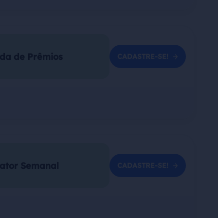
da de Prêmios
CADASTRE-SE!
ator Semanal
CADASTRE-SE!