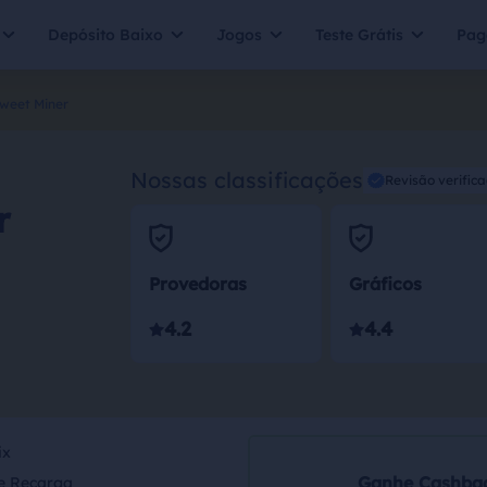
Depósito Baixo
Jogos
Teste Grátis
Pag
weet Miner
Nossas classificações
Revisão verific
r
Provedoras
Gráficos
4.2
4.4
ix
Ganhe Cashbac
e Recarga