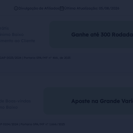
Divulgação de Afiliados
Última Atualização: 05/08/2026
átis
Ganhe até 300 Rodadas 
ínimo Baixo
mento ao Cliente
IGAP 0023/2024 | Portaria SPA/MF nº 466, de 2025
Aposte na Grande Vari
de Boas-vindas
mo Baixo
AP 0104/2024 | Portaria SPA/MF nº 1.666/2025