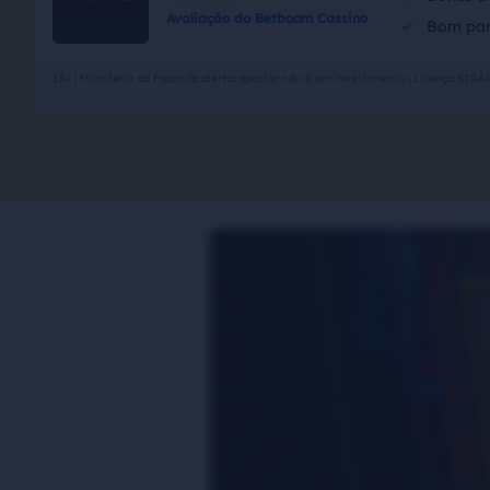
Avaliação do Betboom Cassino
Bom par
18+ | Ministério da Fazenda alerta: apostar não é um investimento | Licença SIGA