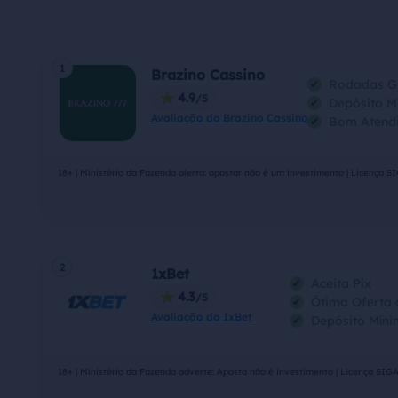
1
Brazino Cassino
Rodadas Gr
4.9
Depósito M
Avaliação do Brazino Cassino
Bom Atendi
18+ | Ministério da Fazenda alerta: apostar não é um investimento | Licença S
2
1xBet
Aceita Pix
4.3
Ótima Oferta 
Avaliação do 1xBet
Depósito Míni
18+ | Ministério da Fazenda adverte: Aposta não é investimento | Licença SIG