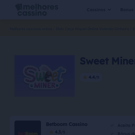
Cassinos
Bonus
Melhores cassinos online
Slots Caça Niquel Online Valendo Dinheiro
S
Sweet Mine
4.4
Betboom Cassino
Aceita P
4.3
Bônus d