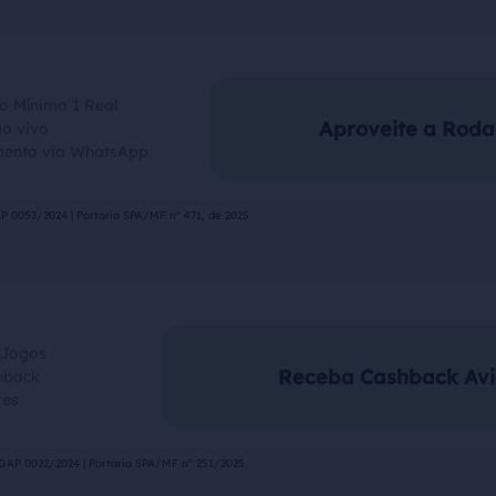
o Mínimo 1 Real
Aproveite a Roda
o vivo
mento via WhatsApp
AP 0053/2024 | Portaria SPA/MF nº 471, de 2025
 Jogos
Receba Cashback Avi
hback
res
SIGAP 0022/2024 | Portaria SPA/MF nº 251/2025