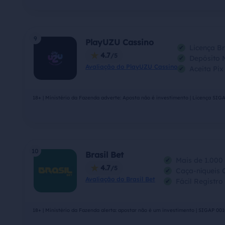
9
PlayUZU Cassino
Licença Br
4.7
Depósito 
Avaliação do PlayUZU Cassino
Aceita Pix
18+ | Ministério da Fazenda adverte: Aposta não é investimento | Licença SIG
10
Brasil Bet
Mais de 1.000
4.7
Caça-níqueis 
Avaliação do Brasil Bet
Fácil Registro
18+ | Ministério da Fazenda alerta: apostar não é um investimento | SIGAP 001