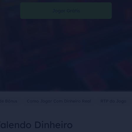
Jogar Grátis
de Bônus
Como Jogar Com Dinheiro Real
RTP do Jogo
alendo Dinheiro