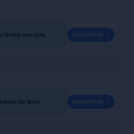
Grátis nos slots
CADASTRE-SE!
edade de Slots
CADASTRE-SE!