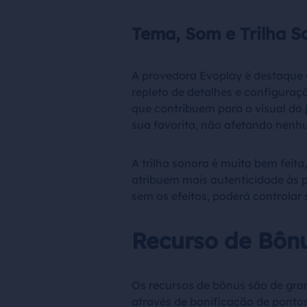
Tema, Som e Trilha S
A provedora Evoplay é destaque e
repleto de detalhes e configuraçõ
que contribuem para o visual do 
sua favorita, não afetando nenh
A trilha sonora é muito bem feit
atribuem mais autenticidade às 
sem os efeitos, poderá controlar 
Recurso de Bôn
Os recursos de bônus são de gran
através de bonificação de pontos