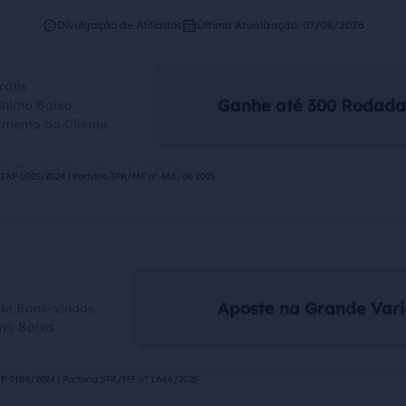
Divulgação de Afiliados
Última Atualização: 07/08/2026
átis
Ganhe até 300 Rodadas 
ínimo Baixo
mento ao Cliente
IGAP 0023/2024 | Portaria SPA/MF nº 466, de 2025
Aposte na Grande Vari
de Boas-vindas
mo Baixo
AP 0104/2024 | Portaria SPA/MF nº 1.666/2025