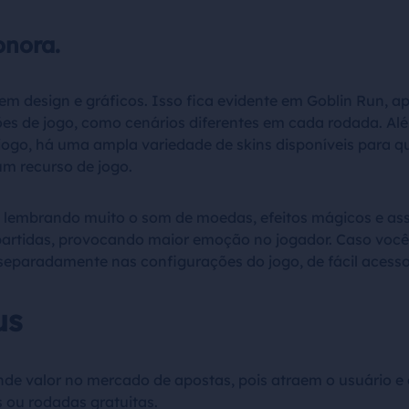
onora.
m design e gráficos. Isso fica evidente em Goblin Run, ap
es de jogo, como cenários diferentes em cada rodada. Além
jogo, há uma ampla variedade de skins disponíveis para qu
um recurso de jogo.
a, lembrando muito o som de moedas, efeitos mágicos e as
partidas, provocando maior emoção no jogador. Caso você 
separadamente nas configurações do jogo, de fácil acesso n
us
de valor no mercado de apostas, pois atraem o usuário e 
 ou rodadas gratuitas.