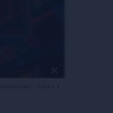
Confiável e Justo?
Prós & Contras
Perguntas Frequentes