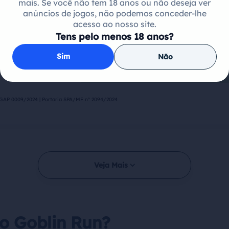
mais. Se você não tem 18 anos ou não deseja ver
anúncios de jogos, não podemos conceder-lhe
acesso ao nosso site.
Tens pelo menos 18 anos?
tivas
Sim
Não
Receba Cashback diár
imo R$10
SIGAP 0009/2024 | Portaria SPA/MF nº 2094/2024
Veja Mais
o Goblin Run?