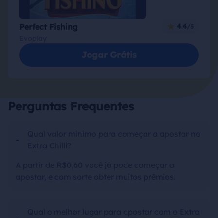
Perfect Fishing
4.4
Evoplay
Jogar Grátis
Perguntas Frequentes
Qual valor mínimo para começar a apostar no
Extra Chilli?
A partir de R$0,60 você já pode começar a
apostar, e com sorte obter muitos prêmios.
Qual o melhor lugar para apostar com o Extra