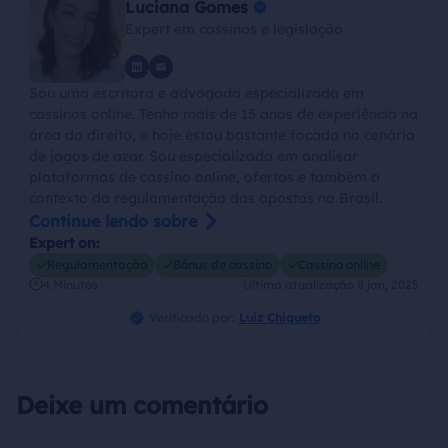
Luciana Gomes
Expert em cassinos e legislação
Sou uma escritora e advogada especializada em
cassinos online. Tenho mais de 15 anos de experiência na
área do direito, e hoje estou bastante focada no cenário
de jogos de azar. Sou especializada em analisar
plataformas de cassino online, ofertas e também o
contexto da regulamentação das apostas no Brasil.
Continue lendo sobre
Expert on:
Regulamentação
Bônus de cassino
Cassino online
4 Minutos
Última atualização 8 jan, 2025
Verificado por:
Luiz Chiqueto
Deixe um comentário