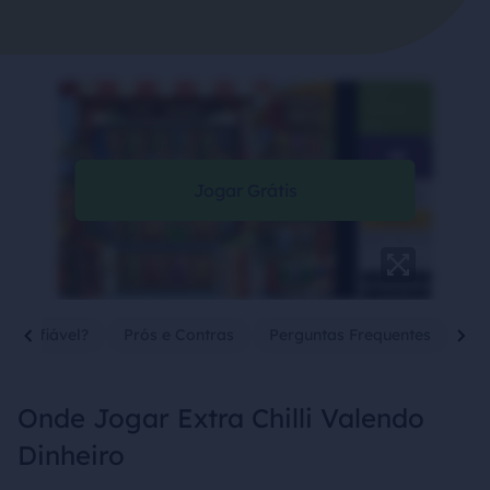
Jogar Grátis
 é Confiável?
Prós e Contras
Perguntas Frequentes
Onde Jogar Extra Chilli Valendo
Dinheiro