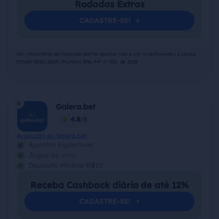
Rodadas Extras
CADASTRE-SE!
18+ | Ministério da Fazenda alerta: apostar não é um investimento | Licença
SIGAP 0016/2024 | Portaria SPA/MF nº 321, de 2025
6
Galera.bet
4.8
Avaliação do Galera.bet
Apostas Esportivas
Jogos ao vivo
Depósito Mínimo R$10
Receba Cashback diário de até 12%
CADASTRE-SE!