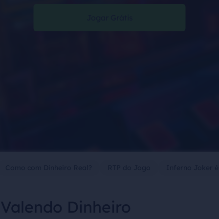
Jogar Grátis
Como com Dinheiro Real?
RTP do Jogo
Inferno Joker é
 Valendo Dinheiro