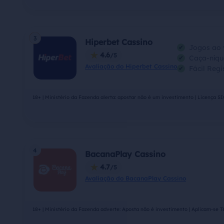
3
Hiperbet Cassino
Jogos ao 
4.6
Caça-níqu
Avaliação do Hiperbet Cassino
Fácil Regi
18+ | Ministério da Fazenda alerta: apostar não é um investimento | Licença S
4
BacanaPlay Cassino
4.7
Avaliação do BacanaPlay Cassino
18+ | Ministério da Fazenda adverte: Aposta não é investimento | Aplicam-se 