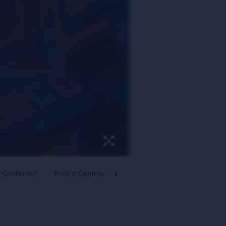
 Confiável?
Prós e Contras
Perguntas Frequentes