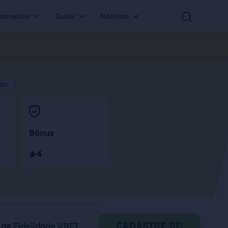
amentos
Guias
Notícias
ada
Bônus
4
CADASTRE-SE!
 de Fidelidade VBET