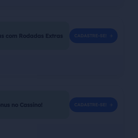
ias com Rodadas Extras
CADASTRE-SE!
us no Cassino!
CADASTRE-SE!