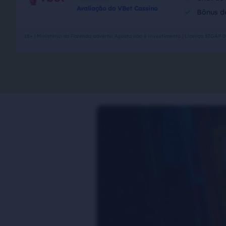
Avaliação do VBet Cassino
Bônus d
18+ | Ministério da Fazenda adverte: Aposta não é investimento | Licença SIGAP 0