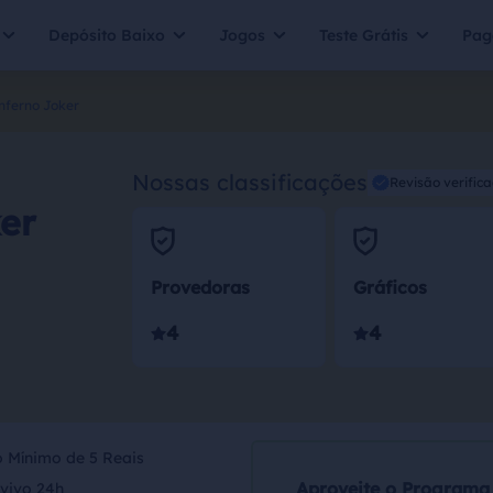
Depósito Baixo
Jogos
Teste Grátis
Pag
nferno Joker
Nossas classificações
Revisão verific
er
Provedoras
Gráficos
4
4
o Mínimo de 5 Reais
Aproveite o Programa
vivo 24h