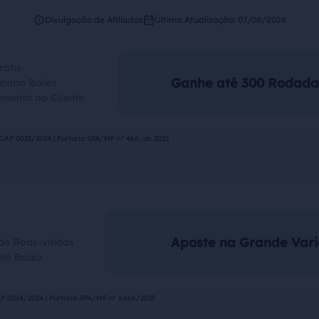
Divulgação de Afiliados
Última Atualização: 07/08/2026
átis
Ganhe até 300 Rodadas 
ínimo Baixo
mento ao Cliente
IGAP 0023/2024 | Portaria SPA/MF nº 466, de 2025
Aposte na Grande Vari
de Boas-vindas
mo Baixo
AP 0104/2024 | Portaria SPA/MF nº 1.666/2025