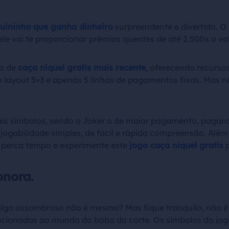
uininha que ganha dinheiro
surpreendente e divertido. O
le vai te proporcionar prêmios quentes de até 2.500x o va
ca de
caça niquel gratis mais recente
, oferecendo recurso
m layout 5×3 e apenas 5 linhas de pagamentos fixas. Mas 
s símbolos, sendo o Joker o de maior pagamento, pagan
 jogabilidade simples, de fácil e rápida compreensão. Além 
perca tempo e experimente este
jogo caça niquel gratis
p
onora.
lgo assombroso não é mesmo? Mas fique tranquilo, não é b
lacionadas ao mundo do bobo da corte. Os símbolos do jog