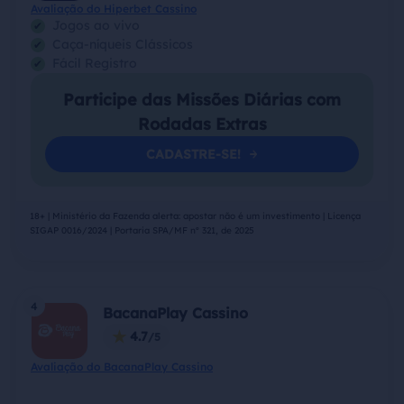
Avaliação do Hiperbet Cassino
Jogos ao vivo
Caça-níqueis Clássicos
Fácil Registro
Participe das Missões Diárias com
Rodadas Extras
CADASTRE-SE!
18+ | Ministério da Fazenda alerta: apostar não é um investimento | Licença
SIGAP 0016/2024 | Portaria SPA/MF nº 321, de 2025
4
BacanaPlay Cassino
4.7
Avaliação do BacanaPlay Cassino