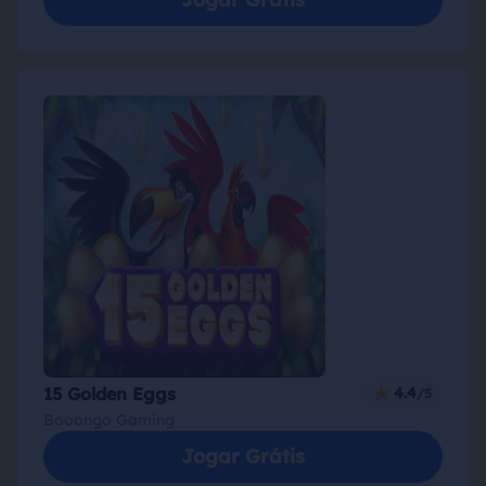
15 Golden Eggs
4.4
Booongo Gaming
Jogar Grátis