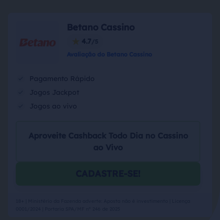
Betano Cassino
4.7
Avaliação do Betano Cassino
Pagamento Rápido
Jogos Jackpot
Jogos ao vivo
Aproveite Cashback Todo Dia no Cassino
ao Vivo
CADASTRE-SE!
18+ | Ministério da Fazenda adverte: Aposta não é investimento | Licença
0001/2024 | Portaria SPA/MF nº 246 de 2025