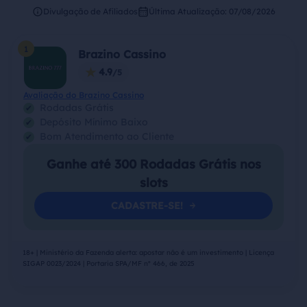
Divulgação de Afiliados
Última Atualização: 07/08/2026
1
Brazino Cassino
4.9
Avaliação do Brazino Cassino
Rodadas Grátis
Depósito Mínimo Baixo
Bom Atendimento ao Cliente
Ganhe até 300 Rodadas Grátis nos
slots
CADASTRE-SE!
18+ | Ministério da Fazenda alerta: apostar não é um investimento | Licença
SIGAP 0023/2024 | Portaria SPA/MF nº 466, de 2025