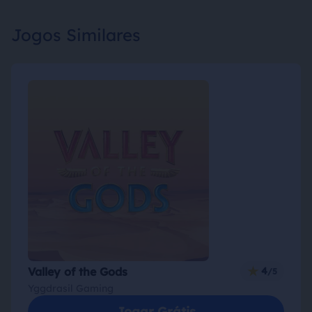
Jogos Similares
Valley of the Gods
4
Yggdrasil Gaming
Jogar Grátis