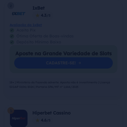
2
1xBet
4.3
Avaliação do 1xBet
Aceita Pix
Ótima Oferta de Boas-vindas
Depósito Mínimo Baixo
Aposte na Grande Variedade de Slots
CADASTRE-SE!
18+ | Ministério da Fazenda adverte: Aposta não é investimento | Licença
SIGAP 0104/2024 | Portaria SPA/MF nº 1.666/2025
3
Hiperbet Cassino
4.6