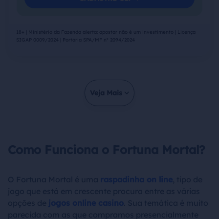
18+ | Ministério da Fazenda alerta: apostar não é um investimento | Licença
SIGAP 0009/2024 | Portaria SPA/MF nº 2094/2024
Veja Mais
Como Funciona o Fortuna Mortal?
O Fortuna Mortal é uma
raspadinha on line
, tipo de
jogo que está em crescente procura entre as várias
opções de
jogos online casino
. Sua temática é muito
parecida com as que compramos presencialmente