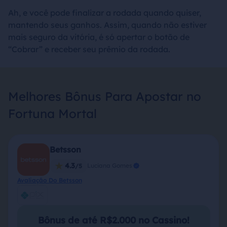
Ah, e você pode finalizar a rodada quando quiser,
mantendo seus ganhos. Assim, quando não estiver
mais seguro da vitória, é só apertar o botão de
“Cobrar” e receber seu prêmio da rodada.
Melhores Bônus Para Apostar no
Fortuna Mortal
Betsson
4.3
Luciana Gomes
Avaliação Do Betsson
Bônus de até R$2.000 no Cassino!