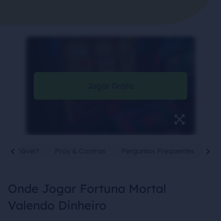
Jogar Grátis
é Confiável?
Prós & Contras
Perguntas Frequentes
Onde Jogar Fortuna Mortal
Valendo Dinheiro