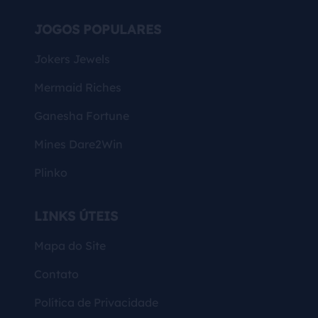
JOGOS POPULARES
Jokers Jewels
Mermaid Riches
Ganesha Fortune
Mines Dare2Win
Plinko
LINKS ÚTEIS
Mapa do Site
Contato
Política de Privacidade