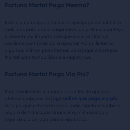
Fortuna Mortal Paga Mesmo?
Esta é uma raspadinha online que paga em dinheiro
real, mas para que o pagamento do prêmio aconteça,
é de extrema importância que escolha sites de
cassinos confiáveis para apostar. Acima listamos
algumas ótimas plataformas para jogar o Fortuna
Mortal com tranquilidade e segurança.
Fortuna Mortal Paga Via Pix?
Sim, atualmente a maioria dos sites de apostas
oferecem opções de
jogo online que paga via pix
.
Isso porque este é o método mais rápido e também
seguro de transação financeira, melhorando a
experiência de jogo para o apostador.