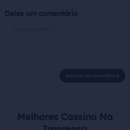
Deixe um comentário
Adicione um comentário
Melhores Cassino Na
Imprensa