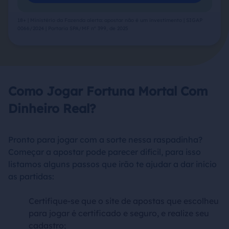
18+ | Ministério da Fazenda alerta: apostar não é um investimento | SIGAP
0066/2024 | Portaria SPA/MF nº 399, de 2025
Como Jogar Fortuna Mortal Com
Dinheiro Real?
Pronto para jogar com a sorte nessa raspadinha?
Começar a apostar pode parecer difícil, para isso
listamos alguns passos que irão te ajudar a dar início
as partidas:
Certifique-se que o site de apostas que escolheu
para jogar é certificado e seguro, e realize seu
cadastro;