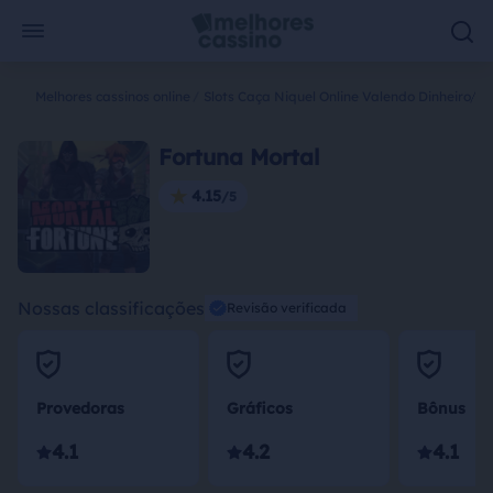
Melhores cassinos online
Slots Caça Niquel Online Valendo Dinheiro
F
Fortuna Mortal
4.15
Nossas classificações
Revisão verificada
Provedoras
Gráficos
Bônus
4.1
4.2
4.1