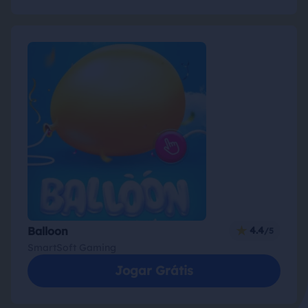
Balloon
4.4
SmartSoft Gaming
Jogar Grátis