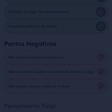
Gráficos de jogo bem estruturados;
Temática prática e divertida.
Pontos Negativos
Não possui jackpot progressivo;
Não é possível ajustar o número de linhas no jogo;
Não possui recurso roda da fortuna.
Pensamento Final