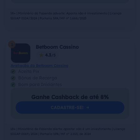
18+ | Ministério da Fazenda adverte: Aposta não é investimento | Licença
SIGAP 0104/2024 | Portaria SPA/MF nº 1.666/2025
3
Betboom Cassino
4.3
Avaliação do Betboom Cassino
Aceita Pix
Bônus de Recarga
Bom para Iniciantes
Ganhe Cashback de até 8%
CADASTRE-SE!
18+ | Ministério da Fazenda alerta: apostar não é um investimento | Licença
SIGAP 0069/2024 | Portaria SPA/MF nº 2.103, de 2024