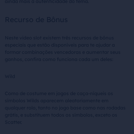
ainda mais a autenticidade do tema.
Recurso de Bônus
Neste video slot existem três recursos de bônus
especiais que estão disponíveis para te ajudar a
formar combinações vencedoras e aumentar seus
ganhos, confira como funciona cada um deles:
Wild
Como de costume em jogos de caça-níqueis os
símbolos Wilds aparecem aleatoriamente em
qualquer rolo, tanto no jogo base como nas rodadas
grátis, e substituem todos os símbolos, exceto os
Scatter.