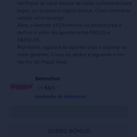
Verifique se você dispõe de saldo suficiente para
jogar, ou se possui algum bônus. Caso contrário
realize uma recarga.
Abra o Secrets of Christmas na plataforma e
defina o valor da aposta entre R$0,25 e
R$250,00.
Prontinho, agora é só apertar play e esperar os
rolos girarem. Cruze os dedos e aguarde o Ho-
Ho-Ho do Papai Noel.
Betmotion
4.5
Avaliação do Betmotion
QUERO BÔNUS!