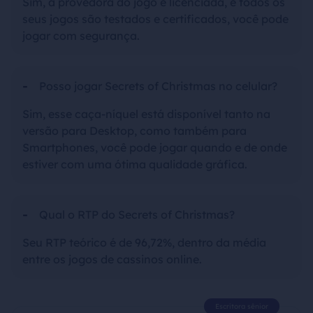
Sim, a provedora do jogo é licenciada, e todos os
seus jogos são testados e certificados, você pode
jogar com segurança.
Posso jogar Secrets of Christmas no celular?
Sim, esse caça-níquel está disponível tanto na
versão para Desktop, como também para
Smartphones, você pode jogar quando e de onde
estiver com uma ótima qualidade gráfica.
Qual o RTP do Secrets of Christmas?
Seu RTP teórico é de 96,72%, dentro da média
entre os jogos de cassinos online.
Escritora sênior