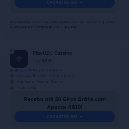
CADASTRE-SE!
18+ | Ministério da Fazenda alerta: apostar não é um investimento | Licença
SIGAP 0022/2024 | Portaria SPA/MF nº 251/2025
9
PlayUZU Cassino
4.7
Avaliação do PlayUZU Cassino
Licença Brasileira Solicitada
Depósito Mínimo Baixo
Aceita Pix
Receba até 50 Giros Grátis com
Apenas R$10!
CADASTRE-SE!