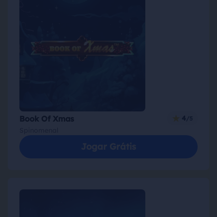
Book Of Xmas
4
Spinomenal
Jogar Grátis