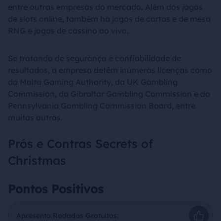
entre outras empresas do mercado. Além dos jogos
de slots online, também há jogos de cartas e de mesa
RNG e jogos de cassino ao vivo.
Se tratando de segurança e confiabilidade de
resultados, a empresa detêm inúmeras licenças como
da Malta Gaming Authority, da UK Gambling
Commission, da Gibraltar Gambling Commission e do
Pennsylvania Gambling Commission Board, entre
muitas outras.
Prós e Contras Secrets of
Christmas
Pontos Positivos
Apresenta Rodadas Gratuitas;