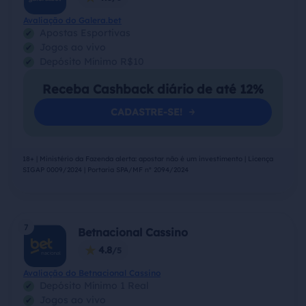
Avaliação do Galera.bet
Apostas Esportivas
Jogos ao vivo
Depósito Mínimo R$10
Receba Cashback diário de até 12%
CADASTRE-SE!
18+ | Ministério da Fazenda alerta: apostar não é um investimento | Licença
SIGAP 0009/2024 | Portaria SPA/MF nº 2094/2024
7
Betnacional Cassino
4.8
Avaliação do Betnacional Cassino
Depósito Mínimo 1 Real
Jogos ao vivo