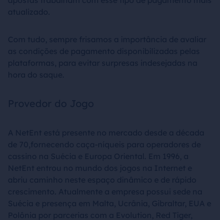
apostas trabalham com esse tipo de pagamento mais
atualizado.
Com tudo, sempre frisamos a importância de avaliar
as condições de pagamento disponibilizadas pelas
plataformas, para evitar surpresas indesejadas na
hora do saque.
Provedor do Jogo
A NetEnt está presente no mercado desde a década
de 70,fornecendo caça-níqueis para operadores de
cassino na Suécia e Europa Oriental. Em 1996, a
NetEnt entrou no mundo dos jogos na Internet e
abriu caminho neste espaço dinâmico e de rápido
crescimento. Atualmente a empresa possui sede na
Suécia e presença em Malta, Ucrânia, Gibraltar, EUA e
Polônia por parcerias com a Evolution, Red Tiger,