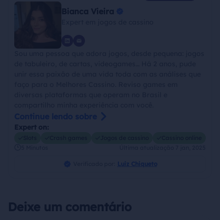
Bianca Vieira
Expert em jogos de cassino
Sou uma pessoa que adora jogos, desde pequena: jogos
de tabuleiro, de cartas, videogames… Há 2 anos, pude
unir essa paixão de uma vida toda com as análises que
faço para o Melhores Cassino. Reviso games em
diversas plataformas que operam no Brasil e
compartilho minha experiência com você.
Continue lendo sobre
Expert on:
Slots
Crash games
Jogos de cassino
Cassino online
5 Minutos
Última atualização 7 jan, 2025
Verificado por:
Luiz Chiqueto
Deixe um comentário