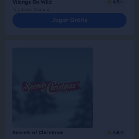
Vikings Go Wild
4.3
Yggdrasil Gaming
Jogar Grátis
Secrets of Christmas
4.8