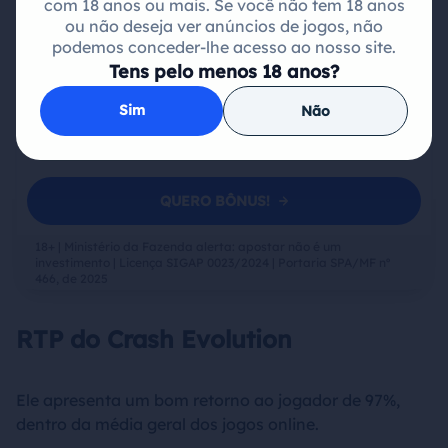
com 18 anos ou mais. Se você não tem 18 anos
Brazino Cassino
ou não deseja ver anúncios de jogos, não
4.9
podemos conceder-lhe acesso ao nosso site.
Tens pelo menos 18 anos?
Avaliação do Brazino Cassino
Sim
Não
Ganhe até 300 Rodadas Grátis nos slots
QUERO BÔNUS!
18+ | Ministério da Fazenda alerta: apostar não é um
investimento | Licença SIGAP 0023/2024 | Portaria SPA/MF nº
466, de 2025
RTP do Crash Evolution
Ele apresenta um bom retorno ao jogador de 97%,
dentro da média geral dos jogos online.