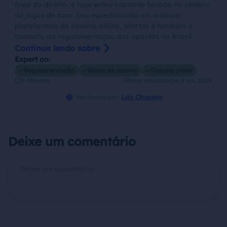
área do direito, e hoje estou bastante focada no cenário
de jogos de azar. Sou especializada em analisar
plataformas de cassino online, ofertas e também o
contexto da regulamentação das apostas no Brasil.
Continue lendo sobre
Expert on:
Regulamentação
Bônus de cassino
Cassino online
5 Minutos
Última atualização 8 jan, 2025
Verificado por:
Luiz Chiqueto
Deixe um comentário