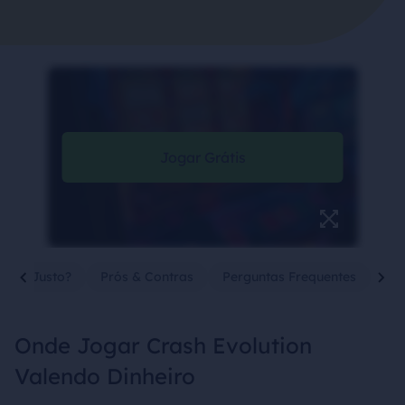
Jogar Grátis
vel e Justo?
Prós & Contras
Perguntas Frequentes
Onde Jogar Crash Evolution
Valendo Dinheiro