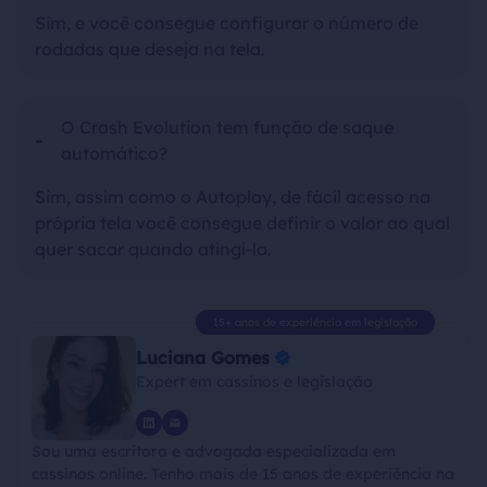
Sim, e você consegue configurar o número de
rodadas que deseja na tela.
O Crash Evolution tem função de saque
automático?
Sim, assim como o Autoplay, de fácil acesso na
própria tela você consegue definir o valor ao qual
quer sacar quando atingi-lo.
15+ anos de experiência em legislação
Luciana Gomes
Expert em cassinos e legislação
Sou uma escritora e advogada especializada em
cassinos online. Tenho mais de 15 anos de experiência na