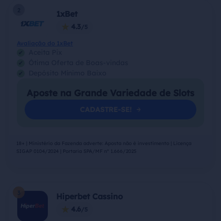
2
1xBet
4.3
Avaliação do 1xBet
Aceita Pix
Ótima Oferta de Boas-vindas
Depósito Mínimo Baixo
Aposte na Grande Variedade de Slots
CADASTRE-SE!
18+ | Ministério da Fazenda adverte: Aposta não é investimento | Licença
SIGAP 0104/2024 | Portaria SPA/MF nº 1.666/2025
3
Hiperbet Cassino
4.6