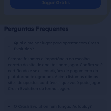
Jogar Grátis
Perguntas Frequentes
Qual o melhor lugar para apostar com Crash
Evolution?
Sempre frisamos a importância da escolha
correta do site de apostas para jogar. Confira se é
certificado e se as condições de pagamento da
plataforma te agradam. Acima listamos ótimos
sites de apostas confiáveis, que você pode jogar
Crash Evolution de forma segura.
O Crash Evolution tem função Autoplay?