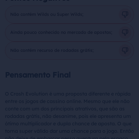
Não contém Wilds ou Super Wilds;
Ainda pouco conhecido no mercado de apostas;
Não contém recurso de rodadas grátis;
Pensamento Final
O Crash Evolution é uma proposta diferente e rápida
entre os jogos de cassino online. Mesmo que ele não
conte com um dos principais atrativos, que são as
rodadas grátis, não desanime, pois ele apresenta um
ótimo multiplicador e dupla chance de aposta. O que
torna super válido dar uma chance para o jogo. Então
não deixe de embarcar nessa aventura pelo espaço