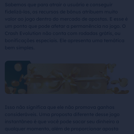
Sabemos que para atrair o usuário e conseguir
fidelizá-los, os recursos de bônus atribuem muito
valor ao jogo dentro do mercado de apostas. E esse é
um ponto que pode afetar a permanência no jogo. O
Crash Evolution não conta com rodadas grátis, ou
bonificações especiais. Ele apresenta uma temática
bem simples.
Isso não significa que ele não promova ganhos
consideráveis. Uma proposta diferente desse jogo
instantâneo é que você pode sacar seu dinheiro a
qualquer momento, além de proporcionar aposta