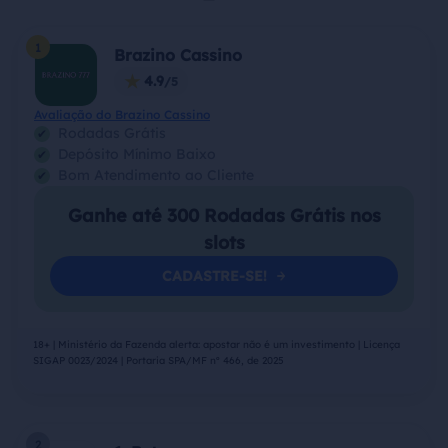
1
Brazino Cassino
4.9
Avaliação do Brazino Cassino
Rodadas Grátis
Depósito Mínimo Baixo
Bom Atendimento ao Cliente
Ganhe até 300 Rodadas Grátis nos
slots
CADASTRE-SE!
18+ | Ministério da Fazenda alerta: apostar não é um investimento | Licença
SIGAP 0023/2024 | Portaria SPA/MF nº 466, de 2025
2