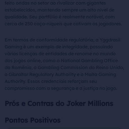
feito ondas no setor ao rivalizar com gigantes
estabelecidos, mantendo sempre um alto nível de
qualidade. Seu portfólio é realmente notável, com
cerca de 250 caça-níqueis que cativam os jogadores.
Em termos de conformidade regulatória, a Yggdrasil
Gaming é um exemplo de integridade, possuindo
várias licenças de entidades de renome no mundo
dos jogos online, como o National Gambling Office
da Romênia, a Gambling Commission do Reino Unido,
o Gibraltar Regulatory Authority e o Malta Gaming
Authority. Essas credenciais reforçam seu
compromisso com a segurança e a justiça no jogo.
Prós e Contras do Joker Millions
Pontos Positivos