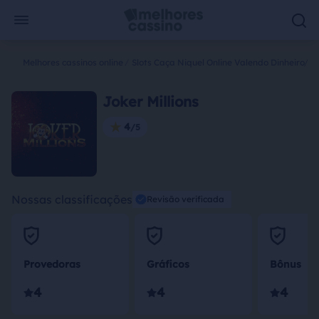
Melhores cassinos online
Slots Caça Niquel Online Valendo Dinheiro
J
Joker Millions
4
Nossas classificações
Revisão verificada
Provedoras
Gráficos
Bônus
4
4
4