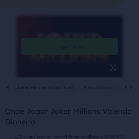
Jogar Grátis
ogo
Joker Millions é Confiável?
Prós e Contras
Pergun
Onde Jogar Joker Millions Valendo
Dinheiro
Divulgação de Afiliados
Última Atualização: 07/08/2026