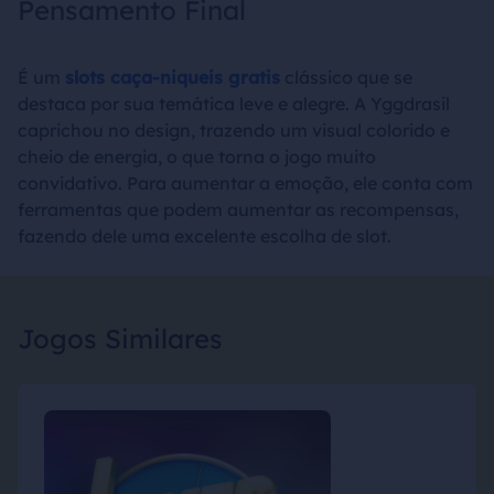
Pensamento Final
É um
slots caça-niqueis gratis
clássico que se
destaca por sua temática leve e alegre. A Yggdrasil
caprichou no design, trazendo um visual colorido e
cheio de energia, o que torna o jogo muito
convidativo. Para aumentar a emoção, ele conta com
ferramentas que podem aumentar as recompensas,
fazendo dele uma excelente escolha de slot.
Jogos Similares