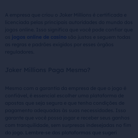
A empresa que criou o Joker Millions é certificada e
licenciada pelas principais autoridades do mundo dos
jogos online. Isso significa que você pode confiar que
os
jogos online de casino
são justos e seguem todas
as regras e padrões exigidos por esses órgãos
reguladores.
Joker Millions Paga Mesmo?
Mesmo com a garantia da empresa de que o jogo é
confiável, é essencial escolher uma plataforma de
apostas que seja segura e que tenha condições de
pagamento adequadas às suas necessidades. Isso
garante que você possa jogar e receber seus ganhos
com tranquilidade, sem surpresas indesejadas no fim
do jogo. Lembre-se das plataformas que sugeri