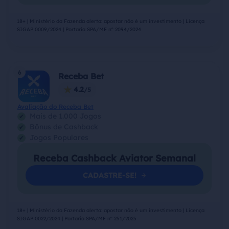
18+ | Ministério da Fazenda alerta: apostar não é um investimento | Licença
SIGAP 0009/2024 | Portaria SPA/MF nº 2094/2024
6
Receba Bet
4.2
Avaliação do Receba Bet
Mais de 1.000 Jogos
Bônus de Cashback
Jogos Populares
Receba Cashback Aviator Semanal
CADASTRE-SE!
18+ | Ministério da Fazenda alerta: apostar não é um investimento | Licença
SIGAP 0022/2024 | Portaria SPA/MF nº 251/2025