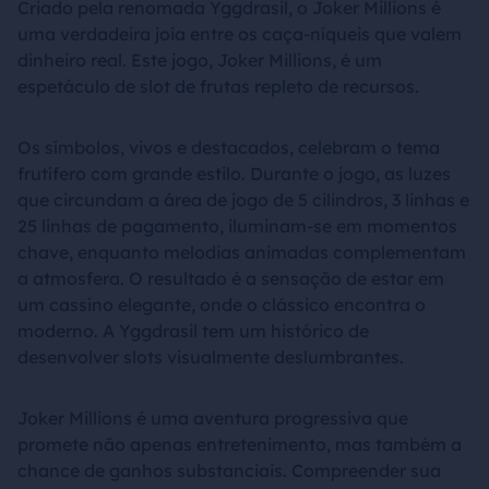
Criado pela renomada Yggdrasil, o Joker Millions é
uma verdadeira joia entre os caça-níqueis que valem
dinheiro real. Este jogo, Joker Millions, é um
espetáculo de slot de frutas repleto de recursos.
Os símbolos, vivos e destacados, celebram o tema
frutífero com grande estilo. Durante o jogo, as luzes
que circundam a área de jogo de 5 cilindros, 3 linhas e
25 linhas de pagamento, iluminam-se em momentos
chave, enquanto melodias animadas complementam
a atmosfera. O resultado é a sensação de estar em
um cassino elegante, onde o clássico encontra o
moderno. A Yggdrasil tem um histórico de
desenvolver slots visualmente deslumbrantes.
Joker Millions é uma aventura progressiva que
promete não apenas entretenimento, mas também a
chance de ganhos substanciais. Compreender sua