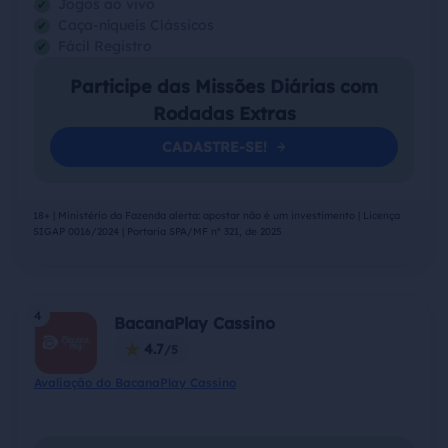
Jogos ao vivo
Caça-níqueis Clássicos
Fácil Registro
Participe das Missões Diárias com
Rodadas Extras
CADASTRE-SE!
18+ | Ministério da Fazenda alerta: apostar não é um investimento | Licença
SIGAP 0016/2024 | Portaria SPA/MF nº 321, de 2025
4
BacanaPlay Cassino
4.7
Avaliação do BacanaPlay Cassino