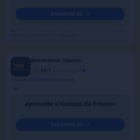
CADASTRE-SE!
18+ | Ministério da Fazenda adverte: Aposta não é investimento | Licença
0001/2024 | Portaria SPA/MF nº 246 de 2025
Betnacional Cassino
4.8
Luciana Gomes
Avaliação Do Betnacional Cassino
Aproveite a Rodada de Prêmios
CADASTRE-SE!