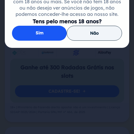
com 18 anos ou mais. Se você não tem 18 anos
20 Coins
ou não deseja ver anúncios de jogos, não
podemos conceder-lhe acesso ao nosso site.
Tens pelo menos 18 anos?
Brazino Cassino
Sim
Não
4.9
Luciana Gomes
Avaliação Do Brazino Cassino
Ganhe até 300 Rodadas Grátis nos
slots
CADASTRE-SE!
18+ | Ministério da Fazenda alerta: apostar não é um investimento | Licença
SIGAP 0023/2024 | Portaria SPA/MF nº 466, de 2025