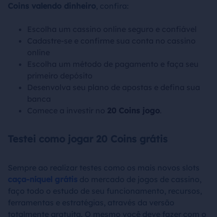
Coins valendo dinheiro
, confira:
Escolha um cassino online seguro e confiável
Cadastre-se e confirme sua conta no cassino
online
Escolha um método de pagamento e faça seu
primeiro depósito
Desenvolva seu plano de apostas e defina sua
banca
Comece a investir no
20 Coins jogo
.
Testei como jogar 20 Coins grátis
Sempre ao realizar testes como os mais novos slots
caça-níquel grátis
do mercado de jogos de cassino,
faço todo o estudo de seu funcionamento, recursos,
ferramentas e estratégias, através da versão
totalmente gratuita. O mesmo você deve fazer com o