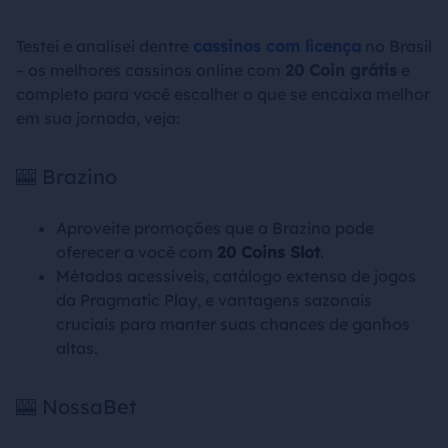
Testei e analisei dentre
cassinos com licença
no Brasil
– os melhores cassinos online com
20 Coin grátis
e
completo para você escolher o que se encaixa melhor
em sua jornada, veja:
🎰 Brazino
Aproveite promoções que a Brazino pode
oferecer a você com
20 Coins Slot
.
Métodos acessíveis, catálogo extenso de jogos
da Pragmatic Play, e vantagens sazonais
cruciais para manter suas chances de ganhos
altas.
🎰 NossaBet