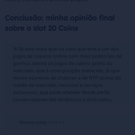
Conclusão: minha opinião final
sobre o slot 20 Coins
🎯Já está mais que na cara que este é um dos
jogos de cassino online com mais potencias de
ganhos dentre os jogos de casino grátis do
mercado, que é uma posição merecida, já que
temos números de chances e de RTP acima da
média de mercado, recursos e serviços
exclusivos, que pode atender desde perfis
conservadores até dinâmicos e arriscados.
Minha nota: ⭐⭐⭐⭐⭐