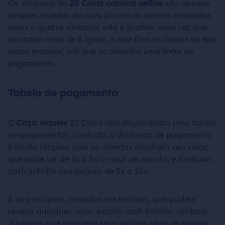
Os símbolos do
20 Coins cassino online
são apenas
simples moedas de ouro já com os valores anexados
nelas e quatro símbolos wild e Scatter, uma vez que
se obtêm mais de 3 iguais, o slot fixa no layout da tela
essas moedas, até que se obtenha uma linha de
pagamento.
Tabela de pagamento
O
Caça níqueis
20 Coins não disponibiliza uma tabela
de pagamentos, contudo, a dinâmica de pagamento
é muito simples, pois as moedas mostram seu valor,
que pode ser de 1x a 5x o valor de aposta, e símbolos
cash infinito que pagam de 5x a 10x.
E os principais, símbolos misteriosos, que podem
revelar qualquer valor, exceto cash infinito, símbolo
Jackpots que possuem seus valores altos anexados