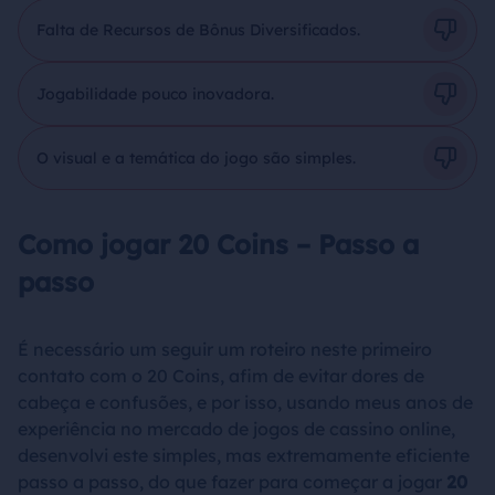
Falta de Recursos de Bônus Diversificados.
Jogabilidade pouco inovadora.
O visual e a temática do jogo são simples.
Como jogar 20 Coins – Passo a
passo
É necessário um seguir um roteiro neste primeiro
contato com o 20 Coins, afim de evitar dores de
cabeça e confusões, e por isso, usando meus anos de
experiência no mercado de jogos de cassino online,
desenvolvi este simples, mas extremamente eficiente
passo a passo, do que fazer para começar a jogar
20