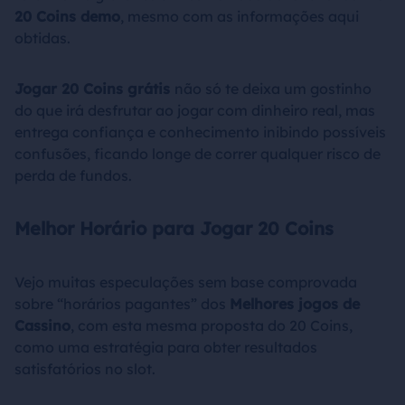
20 Coins demo
, mesmo com as informações aqui
obtidas.
Jogar 20 Coins grátis
não só te deixa um gostinho
do que irá desfrutar ao jogar com dinheiro real, mas
entrega confiança e conhecimento inibindo possíveis
confusões, ficando longe de correr qualquer risco de
perda de fundos.
Melhor Horário para Jogar 20 Coins
Vejo muitas especulações sem base comprovada
sobre “horários pagantes” dos
Melhores jogos de
Cassino
, com esta mesma proposta do 20 Coins,
como uma estratégia para obter resultados
satisfatórios no slot.