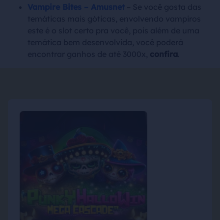
Vampire Bites – Amusnet
– Se você gosta das
temáticas mais góticas, envolvendo vampiros
este é o slot certo pra você, pois além de uma
temática bem desenvolvida, você poderá
encontrar ganhos de até 3000x,
confira
.