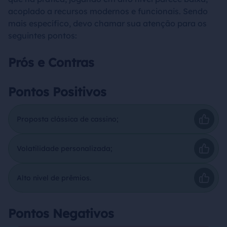
acoplado a recursos modernos e funcionais. Sendo
mais específico, devo chamar sua atenção para os
seguintes pontos:
Prós e Contras
Pontos Positivos
Proposta clássica de cassino;
Volatilidade personalizada;
Alto nível de prêmios.
Pontos Negativos