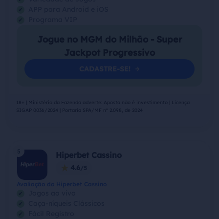
APP para Android e iOS
Programa VIP
Jogue no MGM do Milhão - Super
Jackpot Progressivo
CADASTRE-SE!
18+ | Ministério da Fazenda adverte: Aposta não é investimento | Licença
SIGAP 0036/2024 | Portaria SPA/MF nº 2.098, de 2024
5
Hiperbet Cassino
4.6
Avaliação do Hiperbet Cassino
Jogos ao vivo
Caça-níqueis Clássicos
Fácil Registro