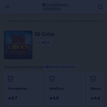
Melhores cassinos online
Slots Caça Niquel Online Valendo Dinheiro
2
20 Coins
4.7
Nossas classificações
Revisão verificada
Provedoras
Gráficos
Bônus
4.7
4.8
4.4