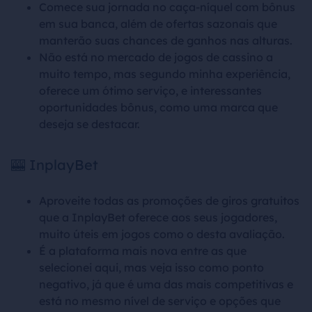
Comece sua jornada no caça-níquel com bônus
em sua banca, além de ofertas sazonais que
manterão suas chances de ganhos nas alturas.
Não está no mercado de jogos de cassino a
muito tempo, mas segundo minha experiência,
oferece um ótimo serviço, e interessantes
oportunidades bônus, como uma marca que
deseja se destacar.
🎰 InplayBet
Aproveite todas as promoções de giros gratuitos
que a InplayBet oferece aos seus jogadores,
muito úteis em jogos como o desta avaliação.
É a plataforma mais nova entre as que
selecionei aqui, mas veja isso como ponto
negativo, já que é uma das mais competitivas e
está no mesmo nível de serviço e opções que