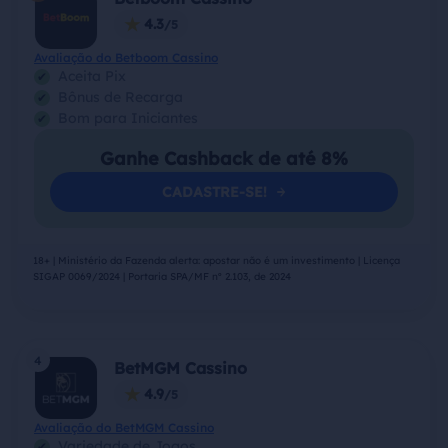
4.3
Avaliação do Betboom Cassino
Aceita Pix
Bônus de Recarga
Bom para Iniciantes
Ganhe Cashback de até 8%
CADASTRE-SE!
18+ | Ministério da Fazenda alerta: apostar não é um investimento | Licença
SIGAP 0069/2024 | Portaria SPA/MF nº 2.103, de 2024
4
BetMGM Cassino
4.9
Avaliação do BetMGM Cassino
Variedade de Jogos