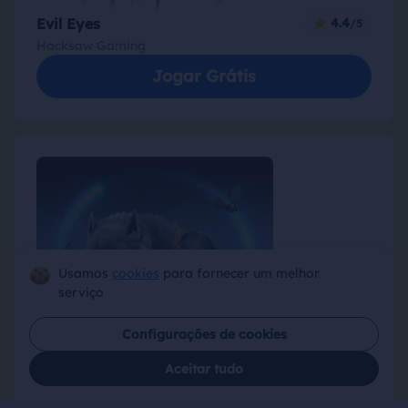
Evil Eyes
4.4
Hacksaw Gaming
Jogar Grátis
Usamos
cookies
para fornecer um melhor
serviço
Configurações de cookies
Aceitar tudo
Vampire Bites
4.4