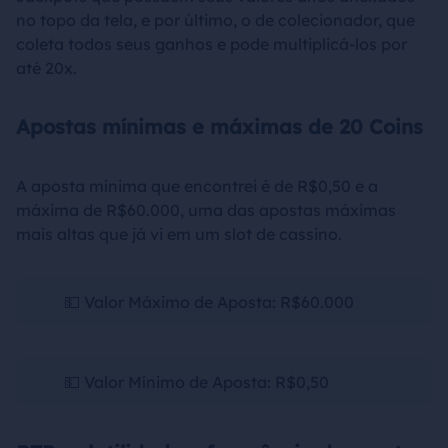
no topo da tela, e por último, o de colecionador, que
coleta todos seus ganhos e pode multiplicá-los por
até 20x.
Apostas mínimas e máximas de 20 Coins
A aposta mínima que encontrei é de R$0,50 e a
máxima de R$60.000, uma das apostas máximas
mais altas que já vi em um slot de cassino.
💵 Valor Máximo de Aposta: R$60.000
💵 Valor Mínimo de Aposta: R$0,50