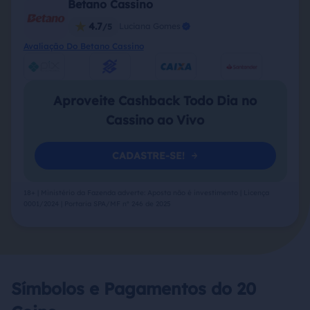
Betano Cassino
4.7
Luciana Gomes
Avaliação Do Betano Cassino
Aproveite Cashback Todo Dia no
Cassino ao Vivo
CADASTRE-SE!
18+ | Ministério da Fazenda adverte: Aposta não é investimento | Licença
0001/2024 | Portaria SPA/MF nº 246 de 2025
Símbolos e Pagamentos do 20