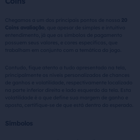
Coins
Chegamos a um dos principais pontos de nossa
20
Coins avaliação
, que apesar de simples e intuitivo
entendimento, já que os símbolos de pagamento
possuem seus valores, e cores específicas, que
trabalham em conjunto com a temática do jogo.
Contudo, fique atento a tudo apresentado na tela,
principalmente os níveis personalizados de chances
de ganhos e volatilidade, respectivamente localizado
na parte inferior direita e lado esquerdo da tela. Esta
volatilidade é o que define sua margem de ganho e
aposta, certifique-se de que está dentro do esperado.
Símbolos