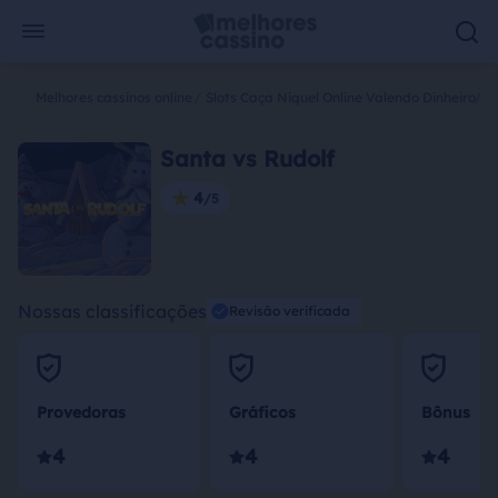
Melhores cassinos online
Slots Caça Niquel Online Valendo Dinheiro
S
Santa vs Rudolf
4
Nossas classificações
Revisão verificada
Provedoras
Gráficos
Bônus
4
4
4