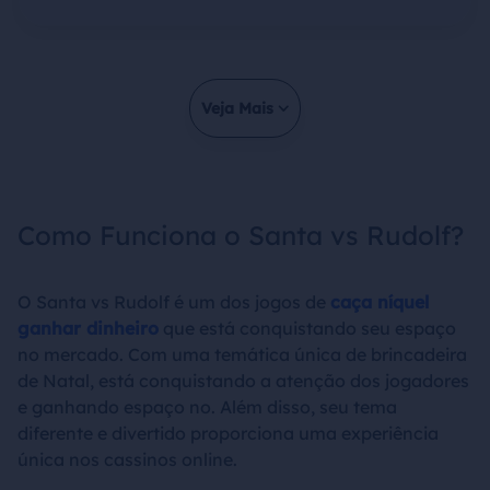
Veja Mais
Como Funciona o Santa vs Rudolf?
O Santa vs Rudolf é um dos jogos de
caça níquel
ganhar dinheiro
que está conquistando seu espaço
no mercado. Com uma temática única de brincadeira
de Natal, está conquistando a atenção dos jogadores
e ganhando espaço no. Além disso, seu tema
diferente e divertido proporciona uma experiência
única nos cassinos online.