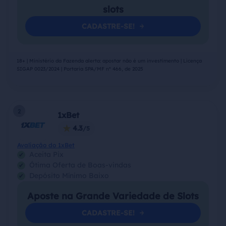
slots
CADASTRE-SE!
18+ | Ministério da Fazenda alerta: apostar não é um investimento | Licença
SIGAP 0023/2024 | Portaria SPA/MF nº 466, de 2025
2
1xBet
4.3
Avaliação do 1xBet
Aceita Pix
Ótima Oferta de Boas-vindas
Depósito Mínimo Baixo
Aposte na Grande Variedade de Slots
CADASTRE-SE!