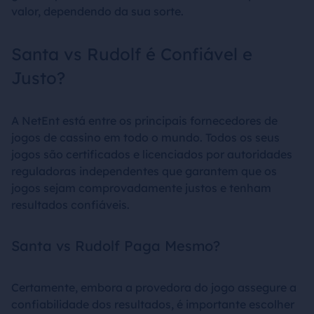
valor, dependendo da sua sorte.
Santa vs Rudolf é Confiável e
Justo?
A NetEnt está entre os principais fornecedores de
jogos de cassino em todo o mundo. Todos os seus
jogos são certificados e licenciados por autoridades
reguladoras independentes que garantem que os
jogos sejam comprovadamente justos e tenham
resultados confiáveis.
Santa vs Rudolf Paga Mesmo?
Certamente, embora a provedora do jogo assegure a
confiabilidade dos resultados, é importante escolher