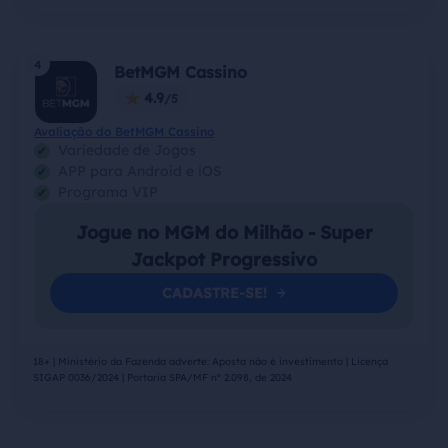
4
BetMGM Cassino
4.9
Avaliação do BetMGM Cassino
Variedade de Jogos
APP para Android e iOS
Programa VIP
Jogue no MGM do Milhão - Super
Jackpot Progressivo
CADASTRE-SE!
18+ | Ministério da Fazenda adverte: Aposta não é investimento | Licença
SIGAP 0036/2024 | Portaria SPA/MF nº 2.098, de 2024