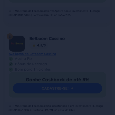
18+ | Ministério da Fazenda adverte: Aposta não é investimento | Licença
SIGAP 0104/2024 | Portaria SPA/MF nº 1.666/2025
3
Betboom Cassino
4.3
Avaliação do Betboom Cassino
Aceita Pix
Bônus de Recarga
Bom para Iniciantes
Ganhe Cashback de até 8%
CADASTRE-SE!
18+ | Ministério da Fazenda alerta: apostar não é um investimento | Licença
SIGAP 0069/2024 | Portaria SPA/MF nº 2.103, de 2024