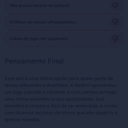
Não possui recurso de jackpot;
Gráficos um pouco ultrapassados;
Linhas de jogo não ajustáveis.
Pensamento Final
Esse slot é uma ótima opção para quem gosta de
temas diferentes e divertidos. A NetEnt apresentou
um jogo colorido e vibrante, e com certeza entrega
uma ótima experiência aos apostadores. Sua
temática é simples e fácil de ser entendida, e conta
com diversos recursos de bônus que irão ajudá-lo a
ganhar moedas.