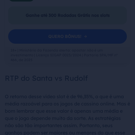
Ganhe até 300 Rodadas Grátis nos slots
QUERO BÔNUS!
18+ | Ministério da Fazenda alerta: apostar não é um
investimento | Licença SIGAP 0023/2024 | Portaria SPA/MF nº
466, de 2025
RTP do Santa vs Rudolf
O retorno desse vídeo slot é de 96,35%, o que é uma
média razoável para os jogos de cassino online. Mas é
bom lembrar que esse valor é apenas uma média e
que o jogo depende muito da sorte. As estratégias
não são tão importantes assim. Portanto, seus
ganhos podem ser maiores ou menores do que esse