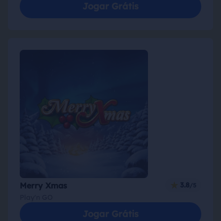
Jogar Grátis
Merry Xmas
3.8
Play'n GO
Jogar Grátis