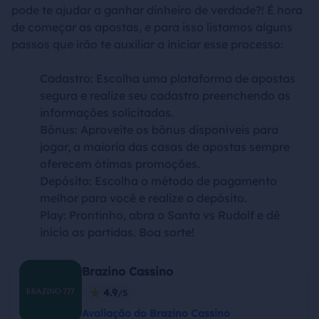
pode te ajudar a ganhar dinheiro de verdade?! É hora
de começar as apostas, e para isso listamos alguns
passos que irão te auxiliar a iniciar esse processo:
Cadastro: Escolha uma plataforma de apostas
segura e realize seu cadastro preenchendo as
informações solicitadas.
Bônus: Aproveite os bônus disponíveis para
jogar, a maioria das casas de apostas sempre
oferecem ótimas promoções.
Depósito: Escolha o método de pagamento
melhor para você e realize o depósito.
Play: Prontinho, abra o Santa vs Rudolf e dê
início as partidas. Boa sorte!
Brazino Cassino
4.9
Avaliação do Brazino Cassino