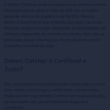
O Dream Catcher pode te proporcionar emocionantes
recompensas ao girar a roda de prêmios. A média
geral de retorno ao jogador é de 96,55%. Mesmo
assim, é importante que entenda que jogos de rodas
da sorte podem entregar diferentes probabilidades de
vitórias a depender do número escolhido. Mas não se
preocupe, essas informações ficam dispostas para
consulta no painel do jogo.
Dream Catcher é Confiável e
Justo?
Sim, a provedora é mundialmente conhecida, e conta
com vários outros jogos certificados e licenciados.
Pode apostar com Dream Catcher sem preocupações,
os resultados são garantidamente seguros e
confiáveis.