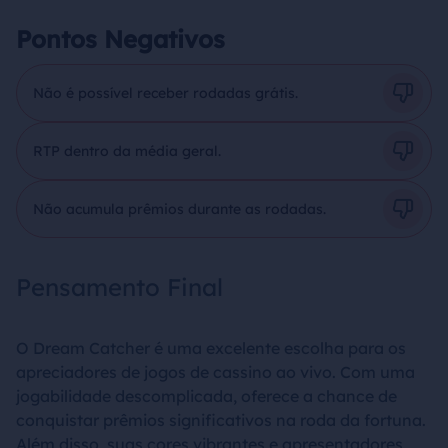
Pontos Negativos
Não é possível receber rodadas grátis.
RTP dentro da média geral.
Não acumula prêmios durante as rodadas.
Pensamento Final
O Dream Catcher é uma excelente escolha para os
apreciadores de jogos de cassino ao vivo. Com uma
jogabilidade descomplicada, oferece a chance de
conquistar prêmios significativos na roda da fortuna.
Além disso, suas cores vibrantes e apresentadores