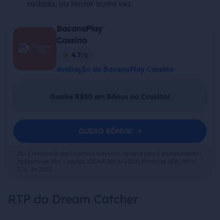
rodada, ou tentar outra vez.
BacanaPlay
Cassino
4.7
Avaliação do BacanaPlay Cassino
Ganhe R$50 em Bônus no Cassino!
QUERO BÔNUS!
18+ | Ministério da Fazenda adverte: Aposta não é investimento |
Aplicam-se T&C Licença SIGAP 0074/2024 | Portaria SPA/MF nº
374, de 2025
RTP do Dream Catcher