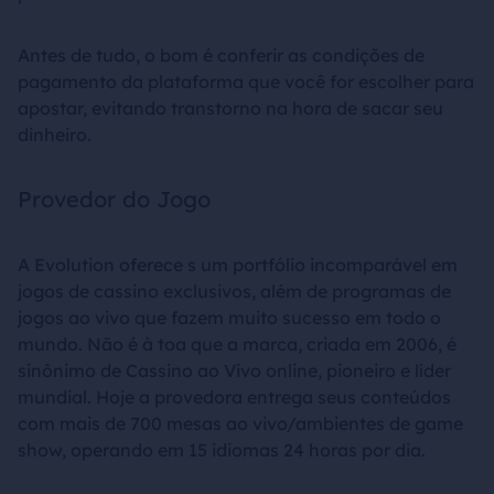
Antes de tudo, o bom é conferir as condições de
pagamento da plataforma que você for escolher para
apostar, evitando transtorno na hora de sacar seu
dinheiro.
Provedor do Jogo
A Evolution oferece s um portfólio incomparável em
jogos de cassino exclusivos, além de programas de
jogos ao vivo que fazem muito sucesso em todo o
mundo. Não é à toa que a marca, criada em 2006, é
sinônimo de Cassino ao Vivo online, pioneiro e líder
mundial. Hoje a provedora entrega seus conteúdos
com mais de 700 mesas ao vivo/ambientes de game
show, operando em 15 idiomas 24 horas por dia.