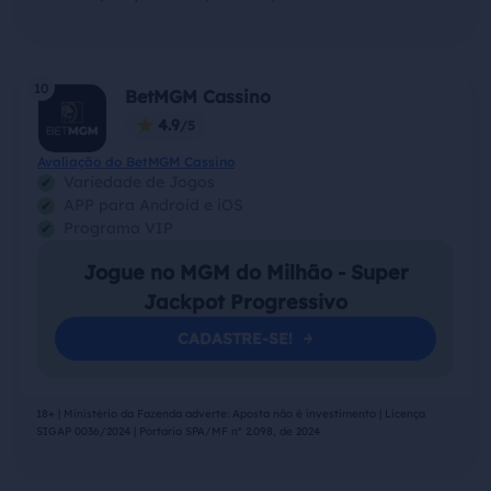
10
BetMGM Cassino
4.9
Avaliação do BetMGM Cassino
Variedade de Jogos
APP para Android e iOS
Programa VIP
Jogue no MGM do Milhão - Super
Jackpot Progressivo
CADASTRE-SE!
18+ | Ministério da Fazenda adverte: Aposta não é investimento | Licença
SIGAP 0036/2024 | Portaria SPA/MF nº 2.098, de 2024