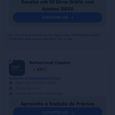
Receba até 50 Giros Grátis com
Apenas R$10!
CADASTRE-SE!
18+ | Ministério da Fazenda adverte: Aposta não é investimento | Licença
SIGAP 0074/2024 | Portaria SPA/MF nº 374, de 2025
8
Betnacional Cassino
4.8
Avaliação do Betnacional Cassino
Depósito Mínimo 1 Real
Jogos ao vivo
Atendimento via WhatsApp
Aproveite a Rodada de Prêmios
CADASTRE-SE!