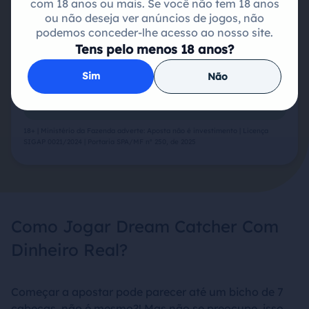
com 18 anos ou mais. Se você não tem 18 anos
ou não deseja ver anúncios de jogos, não
podemos conceder-lhe acesso ao nosso site.
Ganhe Giros Grátis com Clube de
Tens pelo menos 18 anos?
Fidelidade bet365
Sim
Não
CADASTRE-SE!
18+ | Ministério da Fazenda adverte: Aposta não é investimento | Licença
SIGAP 0021/2024 | Portaria SPA/MF nº 250, de 2025
Como Jogar Dream Catcher Com
Dinheiro Real?
Começar a apostar pode parecer até um bicho de 7
cabeças, não é mesmo?! Mas não se preocupe, isso