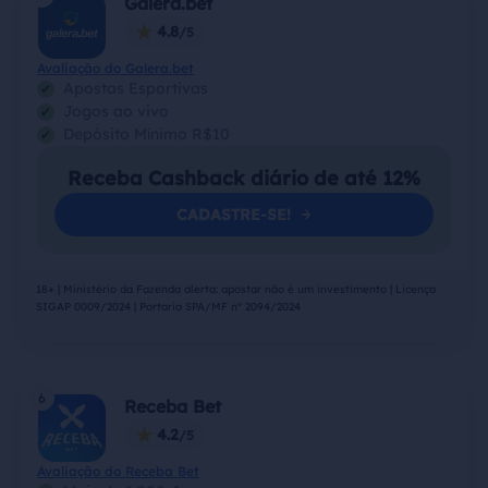
Galera.bet
4.8
Avaliação do Galera.bet
Apostas Esportivas
Jogos ao vivo
Depósito Mínimo R$10
Receba Cashback diário de até 12%
CADASTRE-SE!
18+ | Ministério da Fazenda alerta: apostar não é um investimento | Licença
SIGAP 0009/2024 | Portaria SPA/MF nº 2094/2024
6
Receba Bet
4.2
Avaliação do Receba Bet