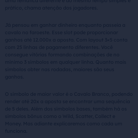
uma temática diferente e ao mesmo tempo simples e
prático, chama atenção dos jogadores.
Já pensou em ganhar dinheiro enquanto passeia a
cavalo no faroeste. Esse slot pode proporcionar
ganhos até 12.000x a aposta. Com layout 3×5 conta
com 25 linhas de pagamento diferentes. Você
consegue vitórias formando combinações de no
mínimo 3 símbolos em qualquer linha. Quanto mais
símbolos obter nas rodadas, maiores são seus
ganhos.
O símbolo de maior valor é o Cavalo Branco, podendo
render até 20x a aposta se encontrar uma sequência
de 5 deles. Além dos símbolos bases, também há os
símbolos bônus como o Wild, Scatter, Collect e
Money. Mas adiante explicaremos como cada um
funciona.