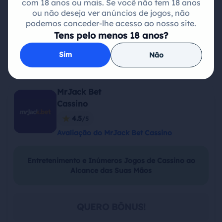
com 18 anos ou mais. Se você não tem 18 anos
Dica do Melhores Cassino: A Pragmatic Play é
ou não deseja ver anúncios de jogos, não
conhecida pelos
melhores jogos de caça-niquel
podemos conceder-lhe acesso ao nosso site.
gratis
. Você pode experimentar o Mustang Gold para
Tens pelo menos 18 anos?
conhecer a temática do jogo antes mesmo de apostar
seu dinheiro, para se familiarizar e sentir-se mais
Sim
Não
seguro.
MrJack Bet
Cassino
4.5
Avaliação do MrJack Bet Cassino
Entretenimento e Inúmeros Jogos de Cassino ao
Alcance das Suas Mãos
QUERO BÔNUS!