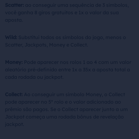
Scatter:
ao conseguir uma sequência de 3 símbolos,
você ganha 8 giros gratuitos e 1x o valor da sua
aposta.
Wild:
Substitui todos os símbolos do jogo, menos o
Scatter, Jackpots, Money e Collect.
Money:
Pode aparecer nos rolos 1 ao 4 com um valor
aleatório pré-definido entre 1x a 35x a aposta total a
cada rodada ou jackpot.
Collect:
Ao conseguir um símbolo Money, o Collect
pode aparecer no 5º rolo e o valor adicionado ao
prêmio são pagos. Se o Collect aparecer junto a um
Jackpot começa uma rodada bônus de revelação
jackpot.