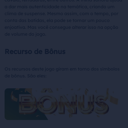
a dar mais autenticidade na temática, criando um
clima de suspense. Mesmo assim, com o tempo, por
conta das batidas, ela pode se tornar um pouco
enjoativa. Mas você consegue alterar isso na opção
de volume do jogo.
Recurso de Bônus
Os recursos deste jogo giram em torno dos símbolos
de bônus. São eles: