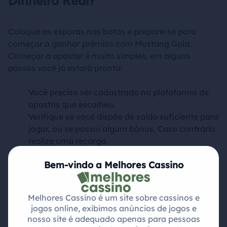
Dinheiro Real?
Coloque as esporas nas botas e prepare-se para
começar a ganhar prêmios com Mustang Gold.
Começar a apostar é muito simples, em alguns
passos você já estará pronto:
Você precisa ser cadastrado na plataforma de
apostas que escolheu.
Verifique se você dispõe de saldo suficiente para
jogar, ou se possui algum bônus. Caso contrário
realize uma recarga.
Abra o Mustang Gold na plataforma e defina o
Bem-vindo a Melhores Cassino
valor da aposta. As apostas variam entre R$0,25
e R$125,00.
Agora é só preparar a sela no cavalo e cruzar os
Melhores Cassino é um site sobre cassinos e
dedos. Boa sorte!
jogos online, exibimos anúncios de jogos e
nosso site é adequado apenas para pessoas