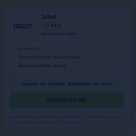
1xBet
4.3
Avaliação do 1xBet
Aceita Pix
Ótima Oferta de Boas-vindas
Depósito Mínimo Baixo
Aposte na Grande Variedade de Slots
CADASTRE-SE!
18+ | Ministério da Fazenda adverte: Aposta não é investimento | Licença
SIGAP 0104/2024 | Portaria SPA/MF nº 1.666/2025