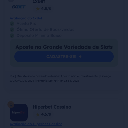
1xBet
4.3
Avaliação do 1xBet
Aceita Pix
Ótima Oferta de Boas-vindas
Depósito Mínimo Baixo
Aposte na Grande Variedade de Slots
CADASTRE-SE!
18+ | Ministério da Fazenda adverte: Aposta não é investimento | Licença
SIGAP 0104/2024 | Portaria SPA/MF nº 1.666/2025
3
Hiperbet Cassino
4.6
Avaliação do Hiperbet Cassino