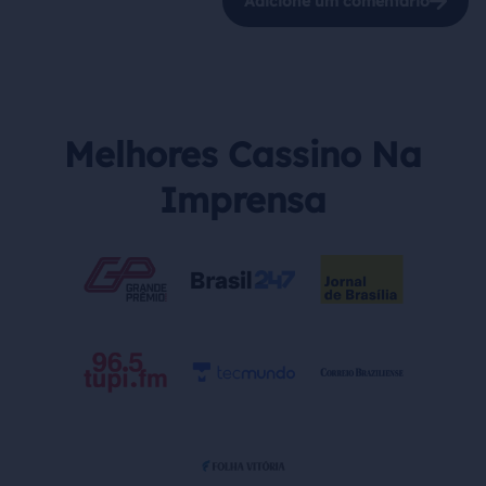
Adicione um comentário
Melhores Cassino Na
Imprensa