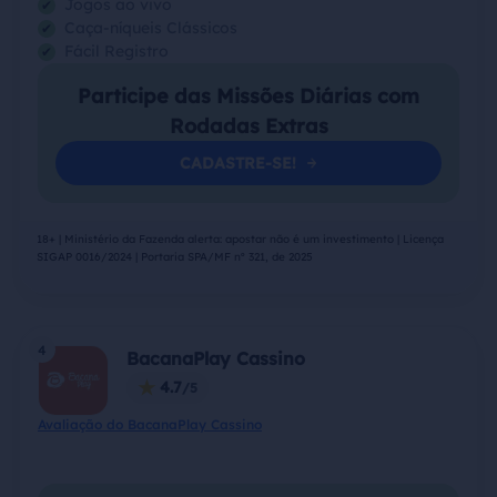
Jogos ao vivo
Caça-níqueis Clássicos
Fácil Registro
Participe das Missões Diárias com
Rodadas Extras
CADASTRE-SE!
18+ | Ministério da Fazenda alerta: apostar não é um investimento | Licença
SIGAP 0016/2024 | Portaria SPA/MF nº 321, de 2025
4
BacanaPlay Cassino
4.7
Avaliação do BacanaPlay Cassino