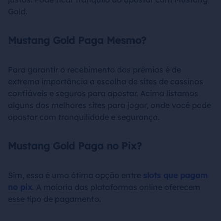
Gold.
Mustang Gold Paga Mesmo?
Para garantir o recebimento dos prêmios é de
extrema importância a escolha de sites de cassinos
confiáveis e seguros para apostar. Acima listamos
alguns dos melhores sites para jogar, onde você pode
apostar com tranquilidade e segurança.
Mustang Gold Paga no Pix?
Sim, essa é uma ótima opção entre
slots que pagam
no pix
. A maioria das plataformas online oferecem
esse tipo de pagamento.