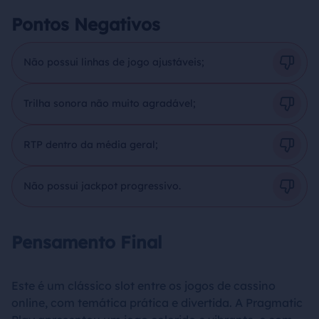
Pontos Negativos
Não possui linhas de jogo ajustáveis;
Trilha sonora não muito agradável;
RTP dentro da média geral;
Não possui jackpot progressivo.
Pensamento Final
Este é um clássico slot entre os jogos de cassino
online, com temática prática e divertida. A Pragmatic