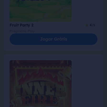
Fruit Party 2
4
Pragmatic Play
Jogar Grátis