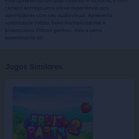
Play apresentou um jogo colorido e vibrante, e com
certeza entrega uma ótima experiência aos
apostadores com seu audiovisual. Apresenta
volatilidade média, bons multiplicadores e
proporciona ótimos ganhos. Vale a pena
experimentá-lo!
Jogos Similares