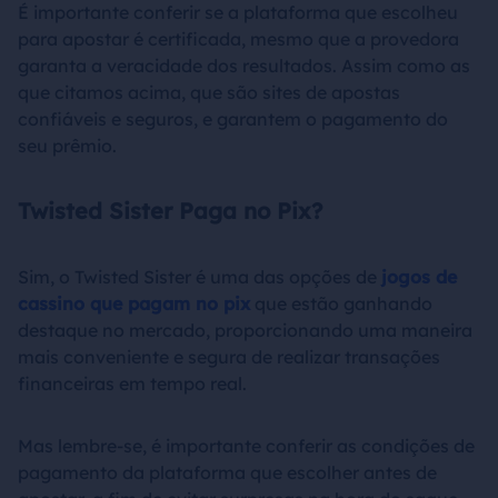
É importante conferir se a plataforma que escolheu
para apostar é certificada, mesmo que a provedora
garanta a veracidade dos resultados. Assim como as
que citamos acima, que são sites de apostas
confiáveis e seguros, e garantem o pagamento do
seu prêmio.
Twisted Sister Paga no Pix?
Sim, o Twisted Sister é uma das opções de
jogos de
cassino que pagam no pix
que estão ganhando
destaque no mercado, proporcionando uma maneira
mais conveniente e segura de realizar transações
financeiras em tempo real.
Mas lembre-se, é importante conferir as condições de
pagamento da plataforma que escolher antes de