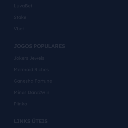
LuvaBet
Stake
Vbet
JOGOS POPULARES
Jokers Jewels
Mermaid Riches
Ganesha Fortune
Mines Dare2Win
Plinko
LINKS ÚTEIS