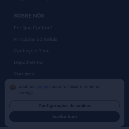
SOBRE NÓS
Por Que Confiar?
Princípios Editoriais
Conheça o Time
Depoimentos
Carreiras
Usamos
cookies
para fornecer um melhor
serviço
Configurações de cookies
Se precisar de ajuda e informações sobre vícios em
jogos ligue para
Aceitar tudo
(21) 2516-4672.