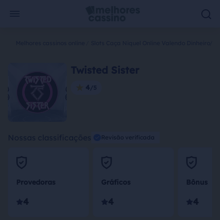
Melhores cassinos online
Slots Caça Niquel Online Valendo Dinheiro
T
Twisted Sister
4
Nossas classificações
Revisão verificada
Provedoras
Gráficos
Bônus
4
4
4