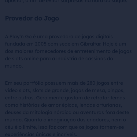
apostar, a fim de evitar surpresas na hora do saque.
Provedor do Jogo
A Play’n Go é uma provedora de jogos digitais
fundada em 2005 com sede em Gibraltar. Hoje é um
dos maiores fornecedores de entretenimento de jogos
de slots online para a indústria de cassinos do
mundo.
Em seu portfólio possuem mais de 280 jogos entre
video slots, slots de grande, jogos de mesa, bingos,
entre outros. Geralmente gostam de retratar temas
como histórias de amor épicas, lendas arturianas,
deuses da mitologia nórdica ou aventuras fora deste
mundo. Quanto à imaginação dos criadores, nem o
céu é o limite, isso faz com que os jogos tornem-se
experiências únicas e incríveis.